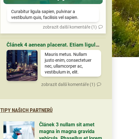
Curabitur ligula sapien, pulvinar a
vestibulum quis, facilisis vel sapien.
zobrazit další komentáře (1)
Článek 4 aenean placerat. Etiam ligula pede, sagittis quis, interdum ultricies, scelerisque eu.
Mauris metus. Nullam
justo enim, consectetuer
nec, ullamcorper ac,
vestibulum in, elit.
zobrazit další komentáře (1)
TIPY NAŠICH PARTNERŮ
Článek 3 nullam sit amet
magna in magna gravida
vehicula. Phasellus et lorem