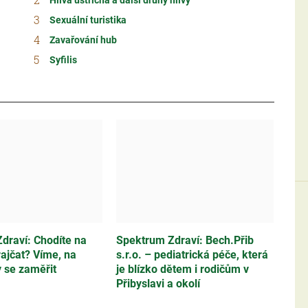
Hlíva ústřičná a další druhy hlívy
Sexuální turistika
Zavařování hub
Syfilis
draví: Chodíte na
Spektrum Zdraví: Bech.Přib
ajčat? Víme, na
s.r.o. – pediatrická péče, která
y se zaměřit
je blízko dětem i rodičům v
Přibyslavi a okolí