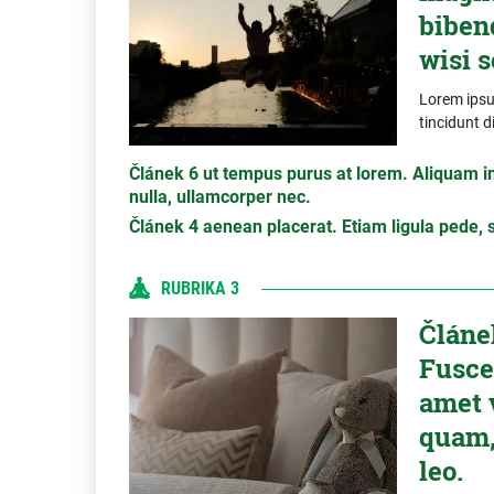
biben
wisi s
Lorem ipsum
tincidunt d
Článek 6 ut tempus purus at lorem. Aliquam in
nulla, ullamcorper nec.
Článek 4 aenean placerat. Etiam ligula pede, sa
RUBRIKA 3
Článe
Fusce 
amet 
quam,
leo.