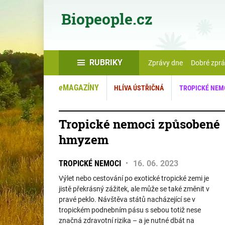
Biopeople.cz
RUBRIKY
Zprávy dne
Dobré zpr
e
MAGAZÍNY
HLÍVA ÚSTŘIČNÁ
TROPICKÉ NEM
Tropické nemoci způsobené
hmyzem
TROPICKÉ NEMOCI
16. 06. 2023
Výlet nebo cestování po exotické tropické zemi je
jistě překrásný zážitek, ale může se také změnit v
pravé peklo. Návštěva států nacházející se v
tropickém podnebním pásu s sebou totiž nese
značná zdravotní rizika – a je nutné dbát na