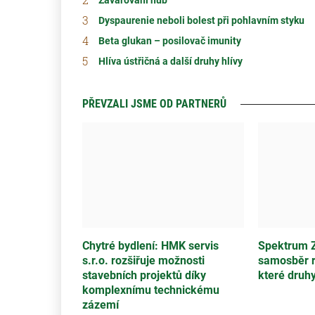
Zavařování hub
Dyspaurenie neboli bolest při pohlavním styku
Beta glukan – posilovač imunity
Hlíva ústřičná a další druhy hlívy
PŘEVZALI JSME OD PARTNERŮ
Chytré bydlení: HMK servis
Spektrum Z
s.r.o. rozšiřuje možnosti
samosběr r
stavebních projektů díky
které druh
komplexnímu technickému
zázemí