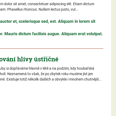
 dolor sit amet, consectetuer adipiscing elit. Etiam dictum
iam. Phasellus rhoncus. Nullam lectus justo, vul...
uctor et, scelerisque sed, est. Aliquam in lorem sit
. Mauris dictum facilisis augue. Aliquam erat volutpat.
ování hlívy ústřičné
uby si dopřáváme hlavně v létě a na podzim, kdy houbařská
holí. Neznamená to však, že po zbytek roku musíme jíst jen
é. Existuje totiž několik dalších a obvykle i mnohem chutnější...