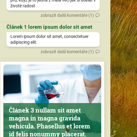
prd, když je to jedna z mála věcí jak si udělat v
životě radost
zobrazit další komentáře (1)
Článek 1 lorem ipsum dolor sit amet
Lorem ipsum dolor sit amet, consectetuer
adipiscing elit.
zobrazit další komentáře (1)
Článek 3 nullam sit amet
magna in magna gravida
vehicula. Phasellus et lorem
id felis nonummy placerat.