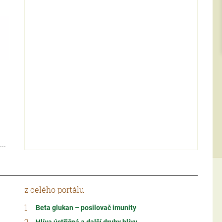
...
z celého portálu
Beta glukan – posilovač imunity