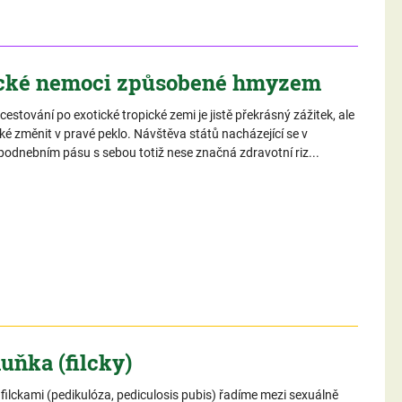
cké nemoci způsobené hmyzem
cestování po exotické tropické zemi je jistě překrásný zážitek, ale
ké změnit v pravé peklo. Návštěva států nacházející se v
podnebním pásu s sebou totiž nese značná zdravotní riz...
uňka (filcky)
. filckami (pedikulóza, pediculosis pubis) řadíme mezi sexuálně