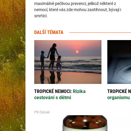
maximálně pečlivou prevenci, jelikož některé z
nemocí, které vás zde mohou zastihnout, bývají i
smrtící.
DALŠÍ TÉMATA
TROPICKÉ NEMOCI:
Rizika
TROPICKÉ N
cestování s dětmi
organismu 
PR článek