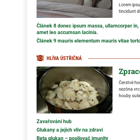
Lorem ipsum
tincidunt d
Článek 8 donec ipsum massa, ullamcorper in, a
amet leo accumsan lacinia.
Článek 9 mauris elementum mauris vitae tortor
HLÍVA ÚSTŘIČNÁ
Zprac
Čerstvé ho
sezóna vrc
houby sušen
Zavařování hub
Glukany a jejich vliv na zdraví
Beta glukan – posilovač imunity