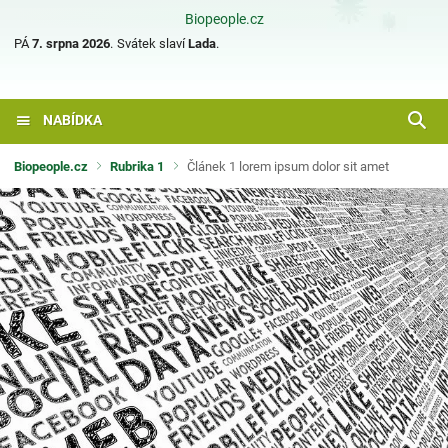
Biopeople.cz
PÁ
7. srpna 2026
.
Svátek slaví
Lada
.
NABÍDKA
Biopeople.cz
Rubrika 1
Článek 1 lorem ipsum dolor sit amet