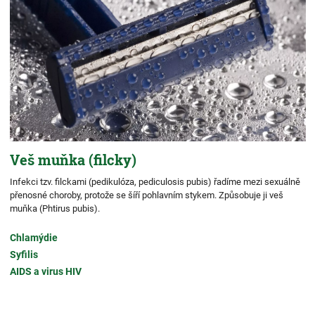
Veš muňka (filcky)
Infekci tzv. filckami (pedikulóza, pediculosis pubis) řadíme mezi sexuálně
přenosné choroby, protože se šíří pohlavním stykem. Způsobuje ji veš
muňka (Phtirus pubis).
Chlamýdie
Syfilis
AIDS a virus HIV