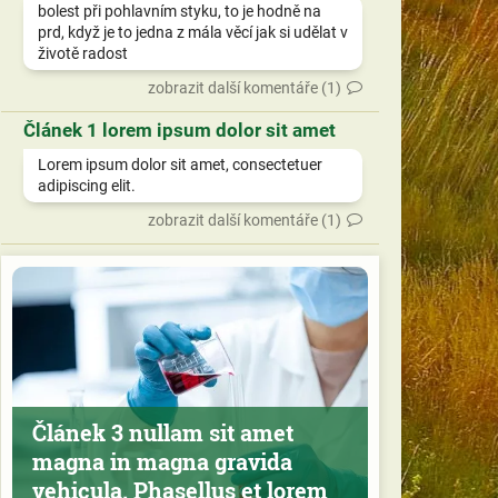
bolest při pohlavním styku, to je hodně na
prd, když je to jedna z mála věcí jak si udělat v
životě radost
zobrazit další komentáře (1)
Článek 1 lorem ipsum dolor sit amet
Lorem ipsum dolor sit amet, consectetuer
adipiscing elit.
zobrazit další komentáře (1)
Článek 3 nullam sit amet
magna in magna gravida
vehicula. Phasellus et lorem