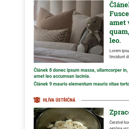
Článe
Fusce 
amet 
quam,
leo.
Lorem ipsum
tincidunt d
Článek 8 donec ipsum massa, ullamcorper in, a
amet leo accumsan lacinia.
Článek 9 mauris elementum mauris vitae tortor
HLÍVA ÚSTŘIČNÁ
Zprac
Čerstvé ho
sezóna vrc