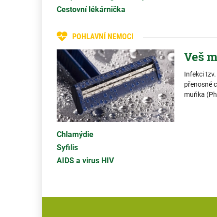
Cestovní lékárnička
POHLAVNÍ NEMOCI
Veš m
Infekci tzv
přenosné c
muňka (Pht
Chlamýdie
Syfilis
AIDS a virus HIV