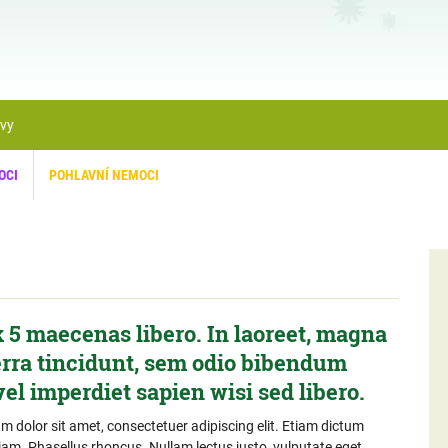
ávy
OCI
POHLAVNÍ NEMOCI
 5 maecenas libero. In laoreet, magna
erra tincidunt, sem odio bibendum
 vel imperdiet sapien wisi sed libero.
 dolor sit amet, consectetuer adipiscing elit. Etiam dictum
iam. Phasellus rhoncus. Nullam lectus justo, vulputate eget