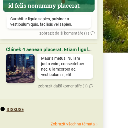
id felis nonummy placerat.
Curabitur ligula sapien, pulvinar a
vestibulum quis, facilisis vel sapien.
zobrazit další komentáře (1)
Článek 4 aenean placerat. Etiam ligula pede, sagittis quis, interdum ultricies, scelerisque eu.
Mauris metus. Nullam
justo enim, consectetuer
nec, ullamcorper ac,
vestibulum in, elit.
zobrazit další komentáře (1)
DISKUSE
Zobrazit všechna témata