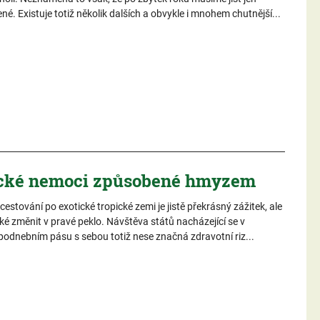
é. Existuje totiž několik dalších a obvykle i mnohem chutnější...
cké nemoci způsobené hmyzem
cestování po exotické tropické zemi je jistě překrásný zážitek, ale
ké změnit v pravé peklo. Návštěva států nacházející se v
podnebním pásu s sebou totiž nese značná zdravotní riz...