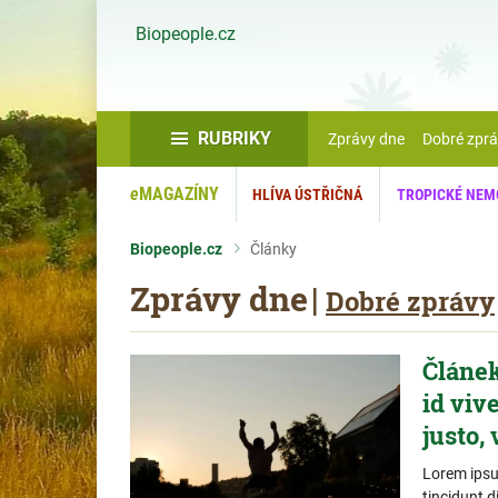
Biopeople.cz
RUBRIKY
Zprávy dne
Dobré zpr
e
MAGAZÍNY
HLÍVA ÚSTŘIČNÁ
TROPICKÉ NEM
Biopeople.cz
Články
Zprávy dne
|
Dobré zprávy
Článek
id viv
justo,
Lorem ipsum
tincidunt d