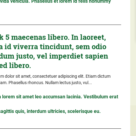
ida vehicula. Phasellus et lorem id felis nonummy
 5 maecenas libero. In laoreet,
 id viverra tincidunt, sem odio
dum justo, vel imperdiet sapien
ed libero.
 dolor sit amet, consectetuer adipiscing elit. Etiam dictum
iam. Phasellus rhoncus. Nullam lectus justo, vul...
 lorem sit amet leo accumsan lacinia. Vestibulum erat
gittis quis, interdum ultricies, scelerisque eu.