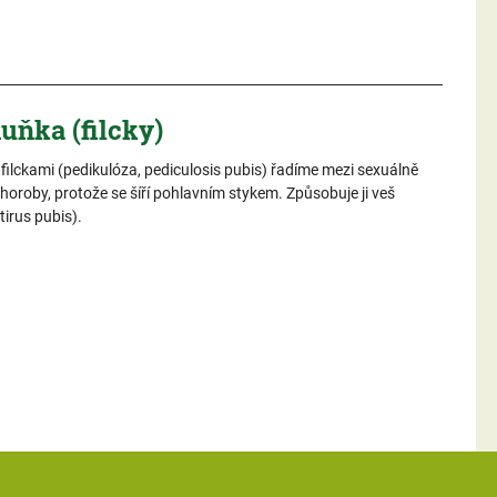
uňka (filcky)
. filckami (pedikulóza, pediculosis pubis) řadíme mezi sexuálně
horoby, protože se šíří pohlavním stykem. Způsobuje ji veš
irus pubis).