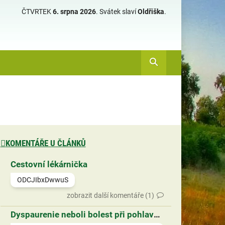
ČTVRTEK
6. srpna 2026
.
Svátek slaví
Oldřiška
.
KOMENTÁŘE U ČLÁNKŮ
Cestovní lékárnička
ODCJIbxDwwuS
zobrazit další komentáře (1)
Dyspaurenie neboli bolest při pohlavním styku