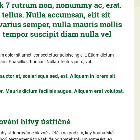
k 7 rutrum non, nonummy ac, erat.
tellus. Nulla accumsan, elit sit
varius semper, nulla mauris mollis
 tempor suscipit diam nulla vel
 dolor sit amet, consectetuer adipiscing elit. Etiam dictum
iam. Phasellus rhoncus. Nullam lectus justo, vul...
uctor et, scelerisque sed, est. Aliquam in lorem sit
. Mauris dictum facilisis augue. Aliquam erat volutpat.
ování hlívy ústřičné
uby si dopřáváme hlavně v létě a na podzim, kdy houbařská
holí. Neznamená to však, že po zbytek roku musíme jíst jen