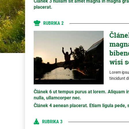
Článek 3 nullam sit amet magna in magna grav
placerat.
RUBRIKA 2
Článek
magna
biben
wisi s
Lorem ipsum
tincidunt d
Článek 6 ut tempus purus at lorem. Aliquam in
nulla, ullamcorper nec.
Článek 4 aenean placerat. Etiam ligula pede, sa
RUBRIKA 3