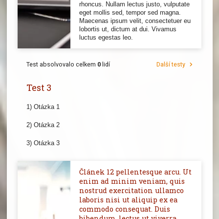
rhoncus. Nullam lectus justo, vulputate
eget mollis sed, tempor sed magna.
Maecenas ipsum velit, consectetuer eu
lobortis ut, dictum at dui. Vivamus
luctus egestas leo.
Test absolvovalo celkem
0
lidí
Další testy
Test 3
1) Otázka 1
2) Otázka 2
3) Otázka 3
Článek 12 pellentesque arcu. Ut
enim ad minim veniam, quis
nostrud exercitation ullamco
laboris nisi ut aliquip ex ea
commodo consequat. Duis
bibendum, lectus ut viverra