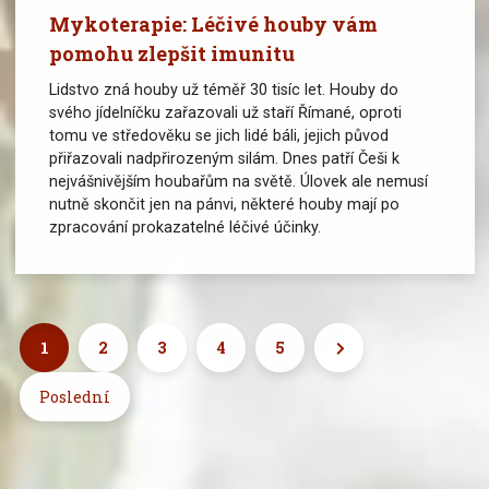
Mykoterapie: Léčivé houby vám
pomohu zlepšit imunitu
Lidstvo zná houby už téměř 30 tisíc let. Houby do
svého jídelníčku zařazovali už staří Římané, oproti
tomu ve středověku se jich lidé báli, jejich původ
přiřazovali nadpřirozeným silám. Dnes patří Češi k
nejvášnivějším houbařům na světě. Úlovek ale nemusí
nutně skončit jen na pánvi, některé houby mají po
zpracování prokazatelné léčivé účinky.
Další
1
2
3
4
5
Poslední