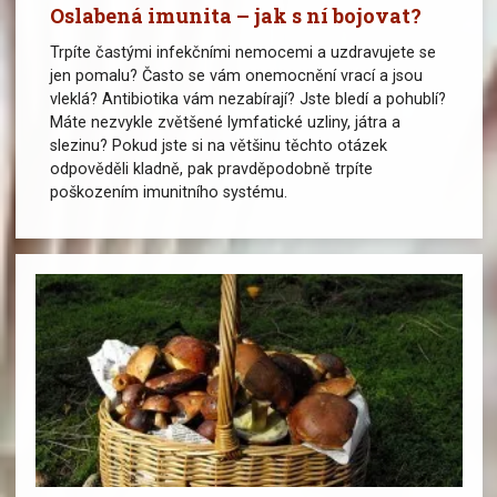
Oslabená imunita – jak s ní bojovat?
Trpíte častými infekčními nemocemi a uzdravujete se
jen pomalu? Často se vám onemocnění vrací a jsou
vleklá? Antibiotika vám nezabírají? Jste bledí a pohublí?
Máte nezvykle zvětšené lymfatické uzliny, játra a
slezinu? Pokud jste si na většinu těchto otázek
odpověděli kladně, pak pravděpodobně trpíte
poškozením imunitního systému.