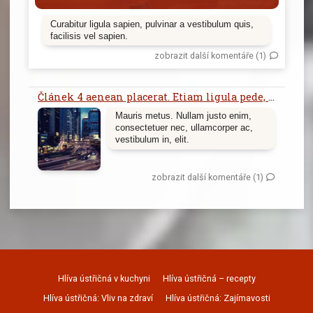
Curabitur ligula sapien, pulvinar a vestibulum quis,
facilisis vel sapien.
zobrazit další komentáře (1)
Článek 4 aenean placerat. Etiam ligula pede, sagittis quis, interdum ultricies, scelerisque eu.
Mauris metus. Nullam justo enim,
consectetuer nec, ullamcorper ac,
vestibulum in, elit.
zobrazit další komentáře (1)
Hlíva ústřičná v kuchyni
Hlíva ústřičná – recepty
Hlíva ústřičná: Vliv na zdraví
Hlíva ústřičná: Zajímavosti