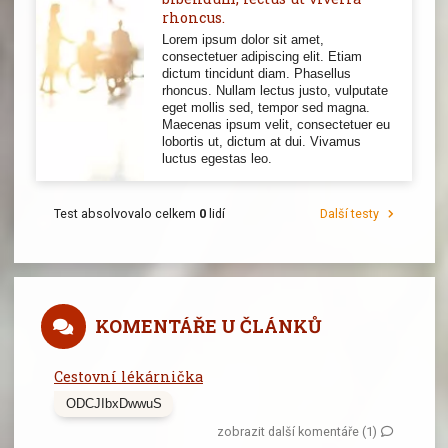
rhoncus.
Lorem ipsum dolor sit amet,
consectetuer adipiscing elit. Etiam
dictum tincidunt diam. Phasellus
rhoncus. Nullam lectus justo, vulputate
eget mollis sed, tempor sed magna.
Maecenas ipsum velit, consectetuer eu
lobortis ut, dictum at dui. Vivamus
luctus egestas leo.
Test absolvovalo celkem
0
lidí
Další testy
KOMENTÁŘE U ČLÁNKŮ
Cestovní lékárnička
ODCJIbxDwwuS
zobrazit další komentáře (1)