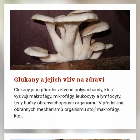
Glukany a jejich vliv na zdraví
Glukany jsou přírodní větvené polysacharidy, které
vyživují makrofágy, mikrofágy, leukocyty a lymfocyty,
tedy buňky obranyschopnosti organismu. V přední linii
obranných mechanismů organismu stojí makrofágy,
kte...