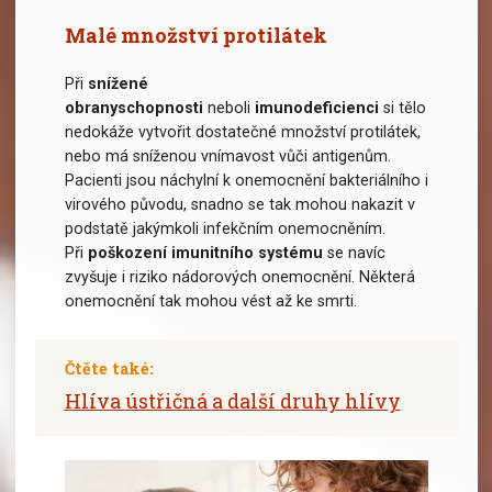
Malé množství protilátek
Při
snížené
obranyschopnosti
neboli
imunodeficienci
si tělo
nedokáže vytvořit dostatečné množství protilátek,
nebo má sníženou vnímavost vůči antigenům.
Pacienti jsou náchylní k onemocnění bakteriálního i
virového původu, snadno se tak mohou nakazit v
podstatě jakýmkoli infekčním onemocněním.
Při
poškození imunitního systému
se navíc
zvyšuje i riziko nádorových onemocnění. Některá
onemocnění tak mohou vést až ke smrti.
Čtěte také:
Hlíva ústřičná a další druhy hlívy