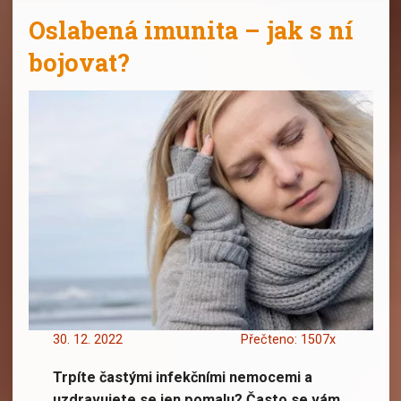
Oslabená imunita – jak s ní
bojovat?
30. 12. 2022
Přečteno: 1507x
Trpíte častými infekčními nemocemi a
Oslabená imunita umí pěkně potrápit
uzdravujete se jen pomalu? Často se vám