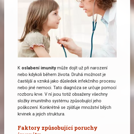
K
oslabení imunity
může dojít už při narození
nebo kdykoli během života. Druhá možnost je
Je důležité pracovat na posílení imunitního systému
častější a vzniká jako důsledek infekčního procesu
nebo jiné nemoci. Tato diagnóza se určuje pomocí
rozboru krve. V ní jsou totiž obsaženy všechny
složky imunitního systému způsobující jeho
poškození. Konkrétně se zjišťuje množství bílých
krvinek a jejich struktura.
Faktory způsobující poruchy