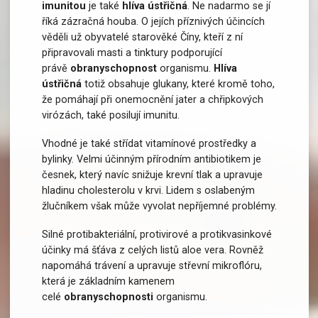
imunitou
je také
hlíva ústřičná
. Ne nadarmo se jí
říká zázračná houba. O jejích příznivých účincích
věděli už obyvatelé starověké Číny, kteří z ní
připravovali masti a tinktury podporující
právě
obranyschopnost
organismu.
Hlíva
ústřičná
totiž obsahuje glukany, které kromě toho,
že pomáhají při onemocnění jater a chřipkových
virózách, také posilují imunitu.
Vhodné je také střídat vitamínové prostředky a
bylinky. Velmi účinným přírodním antibiotikem je
česnek, který navíc snižuje krevní tlak a upravuje
hladinu cholesterolu v krvi. Lidem s oslabeným
žlučníkem však může vyvolat nepříjemné problémy.
Silné protibakteriální, protivirové a protikvasinkové
účinky má šťáva z celých listů aloe vera. Rovněž
napomáhá trávení a upravuje střevní mikroflóru,
která je základním kamenem
celé
obranyschopnosti
organismu.