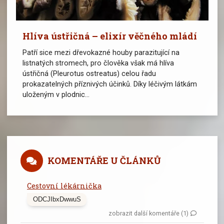
Hlíva ústřičná – elixír věčného mládí
Patří sice mezi dřevokazné houby parazitující na
listnatých stromech, pro člověka však má hlíva
ústřičná (Pleurotus ostreatus) celou řadu
prokazatelných příznivých účinků. Díky léčivým látkám
uloženým v plodnic...
KOMENTÁŘE U ČLÁNKŮ
Cestovní lékárnička
ODCJIbxDwwuS
zobrazit další komentáře (1)