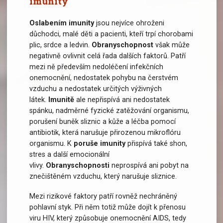
imunity
Oslabením imunity
jsou nejvíce ohroženi
důchodci, malé děti a pacienti, kteří trpí chorobami
plic, srdce a ledvin.
Obranyschopnost
však může
negativně ovlivnit celá řada dalších faktorů. Patří
mezi ně především nedoléčení infekčních
onemocnění, nedostatek pohybu na čerstvém
vzduchu a nedostatek určitých výživných
látek.
Imunitě
ale nepřispívá ani nedostatek
spánku, nadměrné fyzické zatěžování organismu,
porušení buněk sliznic a kůže a léčba pomocí
antibiotik, která narušuje přirozenou mikroflóru
organismu. K
poruše imunity
přispívá také shon,
stres a další emocionální
vlivy.
Obranyschopnosti
neprospívá ani pobyt na
znečištěném vzduchu, který narušuje sliznice.
Mezi rizikové faktory patří rovněž nechráněný
pohlavní styk. Při něm totiž může dojít k přenosu
viru HIV, který způsobuje onemocnění AIDS, tedy