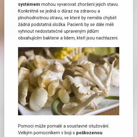
systémem
mohou vyvarovat zhoršení jejich stavu.
Konkrétně se jedná o důraz na zdravou a
plnohodnotnou stravu, ve které by neměla chybět
žádná podstatná složka. Pacienti by se dále měli
vyhnout nedostatečně upraveným jídlům
obsahujícím bakterie a lidem, kteří jsou nachlazeni.
Pomoci může pomalé a soustavné otužování.
Léčivé houby mohou pomoci s posílením
Velkým pomocníkem v boji s
poškozenou
imunitního systému