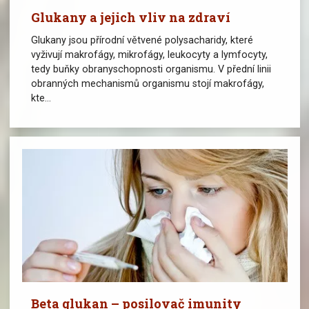
Glukany a jejich vliv na zdraví
Glukany jsou přírodní větvené polysacharidy, které
vyživují makrofágy, mikrofágy, leukocyty a lymfocyty,
tedy buňky obranyschopnosti organismu. V přední linii
obranných mechanismů organismu stojí makrofágy,
kte...
Beta glukan – posilovač imunity