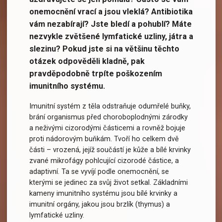
onemocnění vrací a jsou vleklá? Antibiotika
vám nezabírají? Jste bledí a pohublí? Máte
nezvykle zvětšené lymfatické uzliny, játra a
slezinu? Pokud jste si na většinu těchto
otázek odpověděli kladně, pak
pravděpodobně trpíte poškozením
imunitního systému.
Imunitní systém z těla odstraňuje odumřelé buňky,
brání organismus před choroboplodnými zárodky
a neživými cizorodými částicemi a rovněž bojuje
proti nádorovým buňkám. Tvoří ho celkem dvě
části – vrozená, jejíž součástí je kůže a bílé krvinky
zvané mikrofágy pohlcující cizorodé částice, a
adaptivní. Ta se vyvíjí podle onemocnění, se
kterými se jedinec za svůj život setkal. Základními
kameny imunitního systému jsou bílé krvinky a
imunitní orgány, jakou jsou brzlík (thymus) a
lymfatické uzliny.