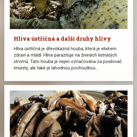
Hlíva ústřičná a další druhy hlívy
Hlíva ústřičná je dřevokazná houba, která je elixírem
zdraví a mládí. Hlíva parazituje na živinách listnatých
stromů. Tato houba je nejen označována za posilovač
imunity, ale také je lahodnou pochoutkou...