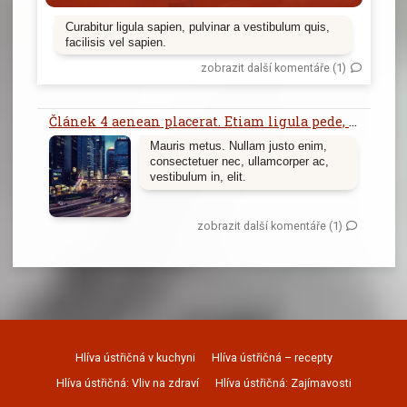
Curabitur ligula sapien, pulvinar a vestibulum quis,
facilisis vel sapien.
zobrazit další komentáře (1)
Článek 4 aenean placerat. Etiam ligula pede, sagittis quis, interdum ultricies, scelerisque eu.
Mauris metus. Nullam justo enim,
consectetuer nec, ullamcorper ac,
vestibulum in, elit.
zobrazit další komentáře (1)
Hlíva ústřičná v kuchyni
Hlíva ústřičná – recepty
Hlíva ústřičná: Vliv na zdraví
Hlíva ústřičná: Zajímavosti