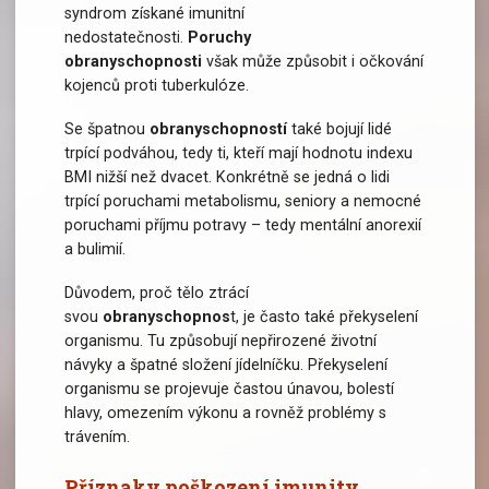
syndrom získané imunitní
nedostatečnosti.
Poruchy
obranyschopnosti
však může způsobit i očkování
kojenců proti tuberkulóze.
Se špatnou
obranyschopností
také bojují lidé
trpící podváhou, tedy ti, kteří mají hodnotu indexu
BMI nižší než dvacet. Konkrétně se jedná o lidi
trpící poruchami metabolismu, seniory a nemocné
poruchami příjmu potravy – tedy mentální anorexií
a bulimií.
Důvodem, proč tělo ztrácí
svou
obranyschopnos
t, je často také překyselení
organismu. Tu způsobují nepřirozené životní
návyky a špatné složení jídelníčku. Překyselení
organismu se projevuje častou únavou, bolestí
hlavy, omezením výkonu a rovněž problémy s
trávením.
Příznaky poškození imunity