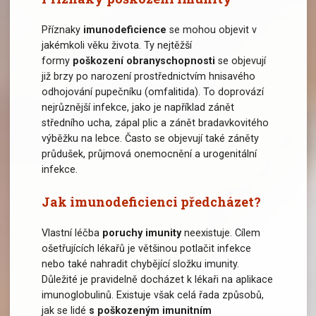
Příznaky
imunodeficience
se mohou objevit v
jakémkoli věku života. Ty nejtěžší
formy
poškození obranyschopnosti
se objevují
již brzy po narození prostřednictvím hnisavého
odhojování pupečníku (omfalitida). To doprovází
nejrůznější infekce, jako je například zánět
středního ucha, zápal plic a zánět bradavkovitého
výběžku na lebce. Často se objevují také záněty
průdušek, průjmová onemocnění a urogenitální
infekce.
Jak imunodeficienci předcházet?
Vlastní léčba
poruchy imunity
neexistuje. Cílem
ošetřujících lékařů je většinou potlačit infekce
nebo také nahradit chybějící složku imunity.
Důležité je pravidelně docházet k lékaři na aplikace
imunoglobulinů. Existuje však celá řada způsobů,
jak se lidé
s poškozeným imunitním