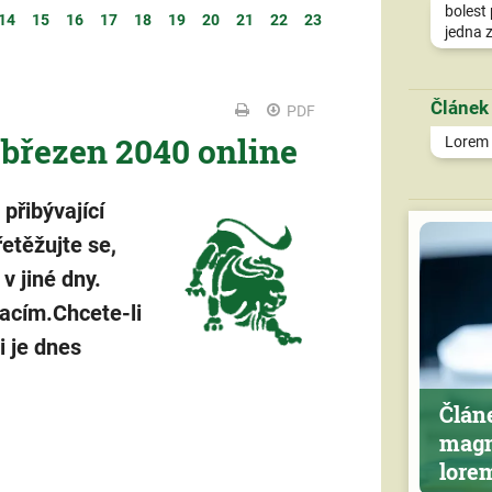
bolest 
14
15
16
17
18
19
20
21
22
23
jedna z
Článek
PDF
 březen 2040 online
Lorem i
přibývající
etěžujte se,
v jiné dny.
acím.Chcete-li
i je dnes
Člán
magn
lore