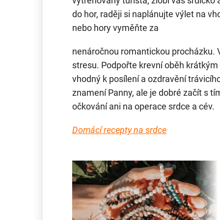
vytrénovaný turista, zlobí vás srdíčko
do hor, raději si naplánujte výlet na 
nebo hory vyměňte za
nenáročnou romantickou procházku. 
stresu. Podpořte krevní oběh krátkým
vhodný k posílení a ozdravění trávicíh
znamení Panny, ale je dobré začít s t
očkování ani na operace srdce a cév.
Domácí recepty na srdce