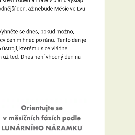
 a krevní oběh a máte v plánu výšlap
vhodnější den, až nebude Měsíc ve Lvu
Vyhněte se dnes, pokud možno,
 cvičením hned po ránu. Tento den je
o ústrojí, kterému sice vládne
ím už teď. Dnes není vhodný den na