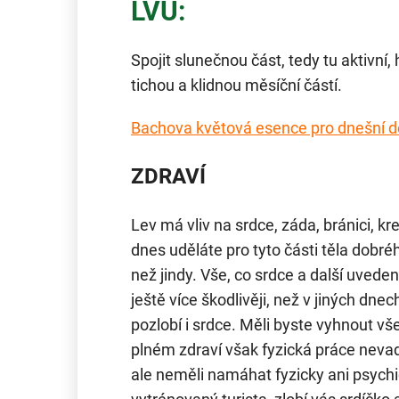
LVU:
Spojit slunečnou část, tedy tu aktivní, 
tichou a klidnou měsíční částí.
Bachova květová esence pro dnešní d
ZDRAVÍ
Lev má vliv na srdce, záda, bránici, kr
dnes uděláte pro tyto části těla dobré
než jindy. Vše, co srdce a další uvede
ještě více škodlivěji, než v jiných dne
pozlobí i srdce. Měli byste vyhnout vše
plném zdraví však fyzická práce nev
ale neměli namáhat fyzicky ani psychi