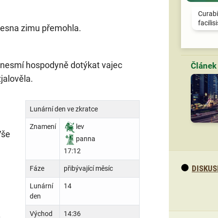
Curabi
facilis
vesna zimu přemohla.
 nesmí hospodyně dotýkat vajec
jalověla.
Lunární den ve zkratce
Znamení
lev
Vše
panna
17:12
DISKUS
Fáze
přibývající měsíc
Lunární
14
den
.
Východ
14:36