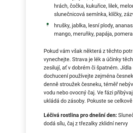
hrách, čočka, kukuřice, lilek, melo
slunečnicová semínka, klíčky, záz
hrušky, jablka, lesní plody, ananas
mango, meruňky, papája, pomeranč
Pokud vám však některá z těchto potra
vynechejte. Strava je lék a účinky těc
zesilují, ať v dobrém či špatném. Jídl
dochucení používejte zejména česnek. 
denně stroužek česneku, téměř nebývají
vodu nebo ovocný čaj. Ve fázi přibývaj
ukládá do zásoby. Pokuste se celkově m
Léčivá rostlina pro dnešní den:
Sluneč
dodá sílu, čaj z třezalky zklidní nervy