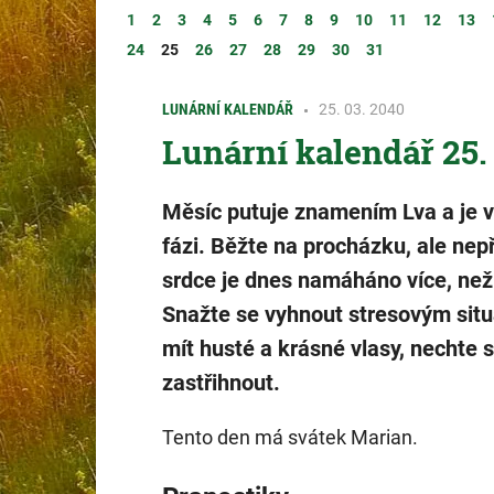
1
2
3
4
5
6
7
8
9
10
11
12
13
24
25
26
27
28
29
30
31
LUNÁRNÍ KALENDÁŘ
25. 03. 2040
Lunární kalendář 25.
Měsíc putuje znamením Lva a je v 
fázi. Běžte na procházku, ale nepř
srdce je dnes namáháno více, než 
Snažte se vyhnout stresovým situ
mít husté a krásné vlasy, nechte s
zastřihnout.
Tento den má svátek Marian.