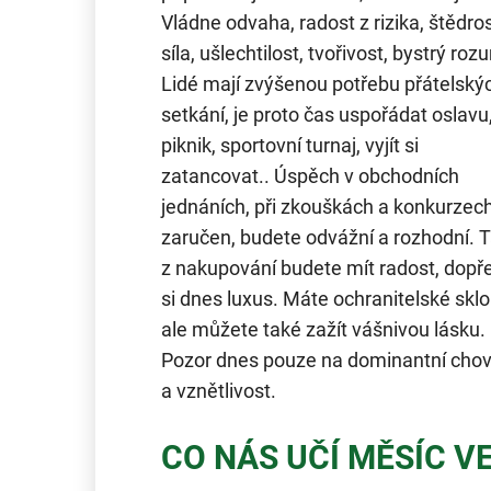
Vládne odvaha, radost z rizika, štědros
síla, ušlechtilost, tvořivost, bystrý roz
Lidé mají zvýšenou potřebu přátelský
setkání, je proto čas uspořádat oslavu
piknik, sportovní turnaj, vyjít si
zatancovat.. Úspěch v obchodních
jednáních, při zkouškách a konkurzech
zaručen, budete odvážní a rozhodní. 
z nakupování budete mít radost, dopře
si dnes luxus. Máte ochranitelské sklo
ale můžete také zažít vášnivou lásku.
Pozor dnes pouze na dominantní chov
a vznětlivost.
CO NÁS UČÍ MĚSÍC V