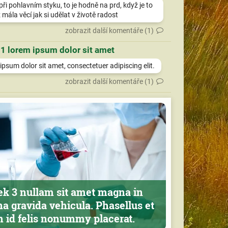
při pohlavním styku, to je hodně na prd, když je to
 mála věcí jak si udělat v životě radost
zobrazit další komentáře (1)
 1 lorem ipsum dolor sit amet
psum dolor sit amet, consectetuer adipiscing elit.
zobrazit další komentáře (1)
ek 3 nullam sit amet magna in
a gravida vehicula. Phasellus et
m id felis nonummy placerat.