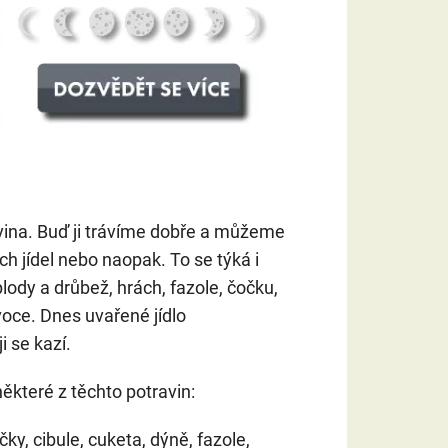
ovina. Buď ji trávíme dobře a můžeme
h jídel nebo naopak. To se týká i
lody a drůbež, hrách, fazole, čočku,
oce. Dnes uvařené jídlo
 se kazí.
ěkteré z těchto potravin:
čky, cibule, cuketa, dýně, fazole,