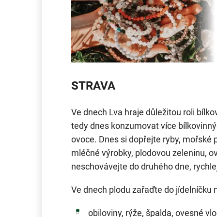
STRAVA
Ve dnech Lva hraje důležitou roli bílk
tedy dnes konzumovat více bílkovinnýc
ovoce. Dnes si dopřejte ryby, mořské p
mléčné výrobky, plodovou zeleninu, ov
neschovávejte do druhého dne, rychleji
Ve dnech plodu zařaďte do jídelníčku n
obiloviny, rýže, špalda, ovesné vlo