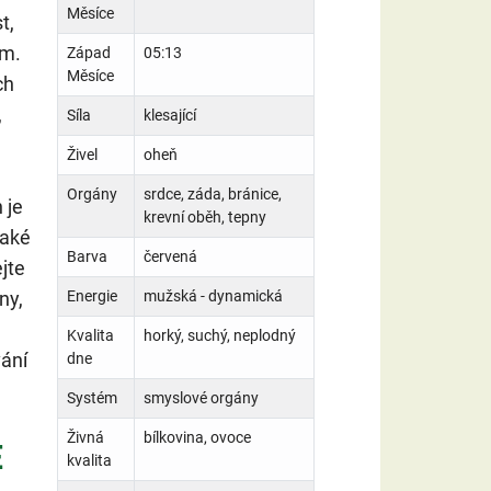
Měsíce
t,
um.
Západ
05:13
Měsíce
ch
,
Síla
klesající
Živel
oheň
Orgány
srdce, záda, bránice,
 je
krevní oběh, tepny
Také
Barva
červená
jte
ny,
Energie
mužská - dynamická
Kvalita
horký, suchý, neplodný
ání
dne
Systém
smyslové orgány
Živná
bílkovina, ovoce
E
kvalita