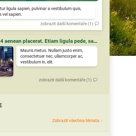
tur ligula sapien, pulvinar a vestibulum quis,
is vel sapien.
zobrazit další komentáře (1)
Článek 4 aenean placerat. Etiam ligula pede, sagittis quis, interdum ultricies, scelerisque eu.
Mauris metus. Nullam justo enim,
consectetuer nec, ullamcorper ac,
vestibulum in, elit.
zobrazit další komentáře (1)
E
Zobrazit všechna témata