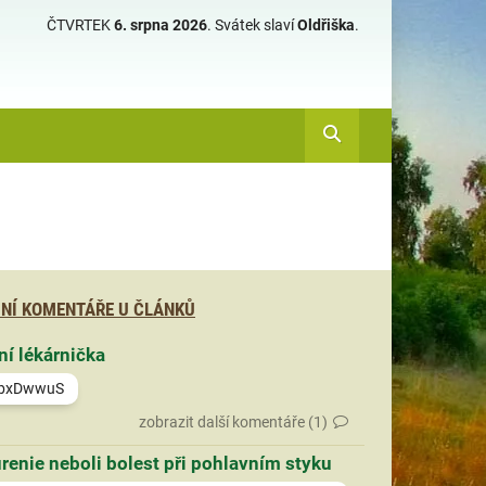
ČTVRTEK
6. srpna 2026
.
Svátek slaví
Oldřiška
.
NÍ KOMENTÁŘE U ČLÁNKŮ
ní lékárnička
bxDwwuS
zobrazit další komentáře (1)
renie neboli bolest při pohlavním styku