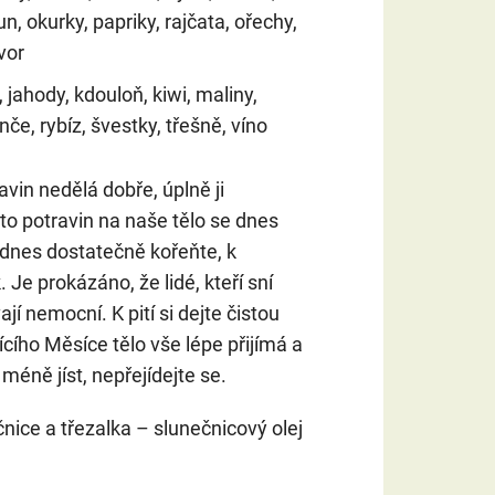
un, okurky, papriky, rajčata, ořechy,
vor
, jahody, kdouloň, kiwi, maliny,
e, rybíz, švestky, třešně, víno
vin nedělá dobře, úplně ji
hto potravin na naše tělo se dnes
a dnes dostatečně kořeňte, k
Je prokázáno, že lidé, kteří sní
 nemocní. K pití si dejte čistou
ícího Měsíce tělo vše lépe přijímá a
éně jíst, nepřejídejte se.
nice a třezalka – slunečnicový olej