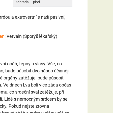
Zahrada
plod
hrdou a extrovertní s naší pasivní,
en:
Vervain (Sporýš lékařský)
evní oběh, tepny a vlasy. Vše, co
ho, bude působit dvojnásob účinněji
né orgány zatěžuje, bude působit
ch. Ve dnech Lva bolí více záda občas
mu, co srdeční sval zatěžuje, při
adí. Lidé s nemocným srdcem by se
cky. Pokud nejste zrovna