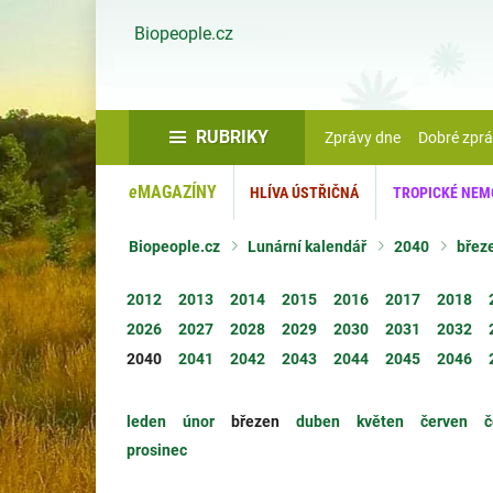
Biopeople.cz
RUBRIKY
Zprávy dne
Dobré zpr
e
MAGAZÍNY
HLÍVA ÚSTŘIČNÁ
TROPICKÉ NEM
Biopeople.cz
Lunární kalendář
2040
břez
2012
2013
2014
2015
2016
2017
2018
2026
2027
2028
2029
2030
2031
2032
2040
2041
2042
2043
2044
2045
2046
leden
únor
březen
duben
květen
červen
č
prosinec