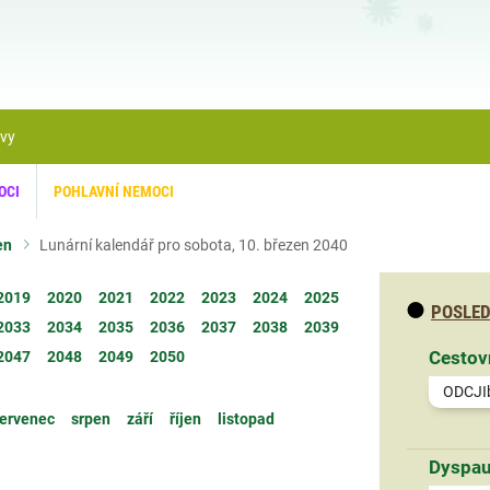
ávy
OCI
POHLAVNÍ NEMOCI
en
Lunární kalendář pro sobota, 10. březen 2040
2019
2020
2021
2022
2023
2024
2025
POSLED
2033
2034
2035
2036
2037
2038
2039
Cestov
2047
2048
2049
2050
ODCJI
ervenec
srpen
září
říjen
listopad
Dyspau