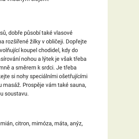
sů, dobře působí také vlasové
 rozšířené žilky v obličeji. Dopřejte
volňující koupel chodidel, kdy do
asírování nohou a lýtek je však třeba
emně a směrem k srdci. Je třeba
jte si nohy speciálními ošetřujícími
kou masáž. Prospěje vám také sauna,
ou soustavu.
tymián, citron, mimóza, máta, anýz,