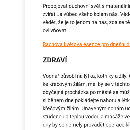
Propojovat duchovní svět s materiálním, 
zvířat ..a vůbec všeho kolem nás. Vě
vědět, že je to jenom na nás, zda se
ovlivňovat.
Bachova květová esence pro dnešní 
ZDRAVÍ
Vodnář působí na lýtka, kotníky a žíly.
ke křečovým žilám, měl by se v těchto
obyčejná procházka po městě se může
si během dne pokládejte nahoru a lýtk
křečovým žilám. Unaveným nohám udě
studenou a teplou vodou a masáže ve 
dny by se neměly provádět operace kř