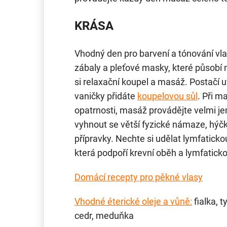
KRÁSA
Vhodný den pro barvení a tónování vla
zábaly a pleťové masky, které působí na
si relaxační koupel a masáž. Postačí u
vaničky přidáte
koupelovou sůl
. Při m
opatrnosti, masáž provádějte velmi j
vyhnout se větší fyzické námaze, hýčke
přípravky. Nechte si udělat lymfatic
která podpoří krevní oběh a lymfatick
Domácí recepty pro pěkné vlasy
Vhodné éterické oleje a vůně:
fialka, 
cedr, meduňka