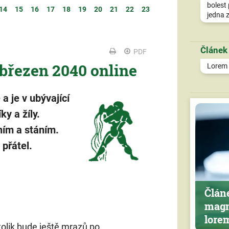
bolest 
14
15
16
17
18
19
20
21
22
23
jedna z
Článek
PDF
 březen 2040 online
Lorem i
 je v ubývající
ky a žíly.
ím a stáním.
přátel.
Člán
magn
lore
tolik bude ještě mrazů po