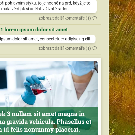
při pohlavním styku, to je hodně na prd, když je to
 mála věcí jak si udělat v životě radost
zobrazit další komentáře (1)
 1 lorem ipsum dolor sit amet
psum dolor sit amet, consectetuer adipiscing elit.
zobrazit další komentáře (1)
ek 3 nullam sit amet magna in
a gravida vehicula. Phasellus et
m id felis nonummy placerat.