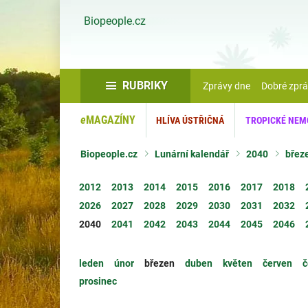
Biopeople.cz
RUBRIKY
Zprávy dne
Dobré zpr
e
MAGAZÍNY
HLÍVA ÚSTŘIČNÁ
TROPICKÉ NEM
Biopeople.cz
Lunární kalendář
2040
břez
2012
2013
2014
2015
2016
2017
2018
2026
2027
2028
2029
2030
2031
2032
2040
2041
2042
2043
2044
2045
2046
leden
únor
březen
duben
květen
červen
č
prosinec