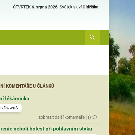
ČTVRTEK
6. srpna 2026
.
Svátek slaví
Oldřiška
.
NÍ KOMENTÁŘE U ČLÁNKŮ
ní lékárnička
bxDwwuS
zobrazit další komentáře (1)
renie neboli bolest při pohlavním styku