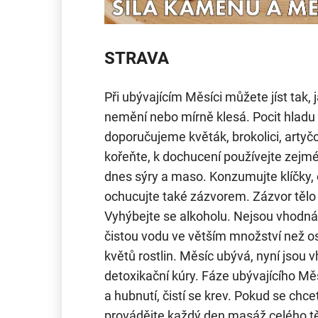
STRAVA
Při ubývajícím Měsíci můžete jíst tak, j
nemění nebo mírně klesá. Pocit hladu 
doporučujeme květák, brokolici, artyč
kořeňte, k dochucení používejte zej
dnes sýry a maso. Konzumujte klíčky, 
ochucujte také zázvorem. Zázvor tělo pr
Vyhýbejte se alkoholu. Nejsou vhodná 
čistou vodu ve větším množství než ost
květů rostlin. Měsíc ubývá, nyní jsou 
detoxikační kúry. Fáze ubývajícího Mě
a hubnutí, čistí se krev. Pokud se chcete
provádějte každý den masáž celého t