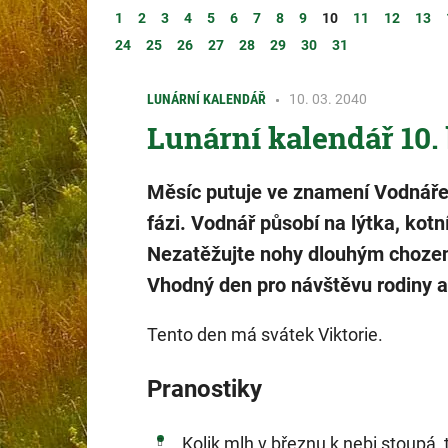
1
2
3
4
5
6
7
8
9
10
11
12
13
24
25
26
27
28
29
30
31
LUNÁRNÍ KALENDÁŘ
10. 03. 2040
Lunární kalendář 10.
Měsíc putuje ve znamení Vodnáře a
fázi. Vodnář působí na lýtka, kotní
Nezatěžujte nohy dlouhým chozen
Vhodný den pro návštěvu rodiny a 
Tento den má svátek Viktorie.
Pranostiky
Kolik mlh v březnu k nebi stoupá, 