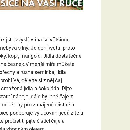
ak jste zvyklí, váha se většinou
nebývá silný. Je den květu, proto
oky, kopr, mangold. Jídla dostatečně
ména česnek.V menší míře můžete
ořechy a různá semínka, jídla
ohřívá, dělejte si z něj čaj.
smažená jídla a čokoláda. Pijte
atní nápoje, dále bylinné čaje z
vhodné dny pro zahájení očistné a
síce podporuje vylučování jedů z těla
 pročistit, pijte čistící čaje a
ěla vhodným olejem.