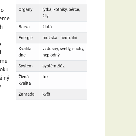
do
Orgány
lýtka, kotníky, bérce,
žíly
jeme
ch
Barva
žlutá
Energie
mužská - neutrální
o
Kvalita
vzdušný, světlý, suchý,
í
dne
neplodný
íme
Systém
systém žláz
boku
Živná
tuk
álný
kvalita
e
Zahrada
květ