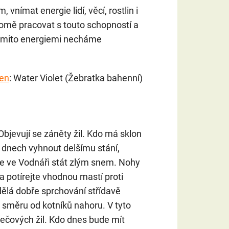
vnímat energie lidí, věcí, rostlin i
domě pracovat s touto schopností a
 těmito energiemi necháme
den
: Water Violet (Žebratka bahenní)
 Objevují se záněty žil. Kdo má sklon
 dnech vyhnout delšímu stání,
 ve Vodnáři stát zlým snem. Nohy
a potírejte vhodnou mastí proti
lá dobře sprchování střídavě
směru od kotníků nahoru. V tyto
ečových žil. Kdo dnes bude mít