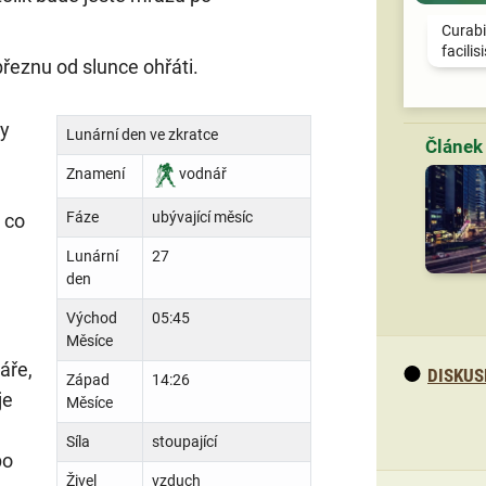
Curabi
facilis
březnu od slunce ohřáti.
ny
Lunární den ve zkratce
Znamení
vodnář
Fáze
ubývající měsíc
 co
Lunární
27
den
Východ
05:45
Měsíce
áře,
DISKUS
Západ
14:26
je
Měsíce
Síla
stoupající
po
Živel
vzduch