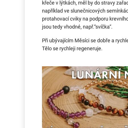
křeče v lýtkách, měl by do stravy zařa
například ve slunečnicových semínká
protahovací cviky na podporu krevní
jsou tedy vhodné, např.“svíčka“.
Při ubývajícím Měsíci se dobře a rychle 
Tělo se rychleji regeneruje.