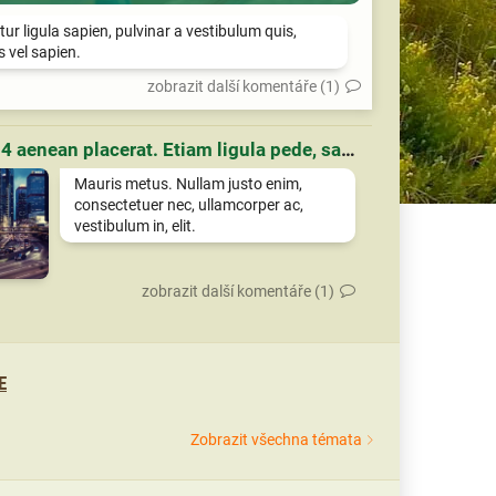
tur ligula sapien, pulvinar a vestibulum quis,
is vel sapien.
zobrazit další komentáře (1)
Článek 4 aenean placerat. Etiam ligula pede, sagittis quis, interdum ultricies, scelerisque eu.
Mauris metus. Nullam justo enim,
consectetuer nec, ullamcorper ac,
vestibulum in, elit.
zobrazit další komentáře (1)
E
Zobrazit všechna témata