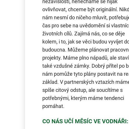
nezávislosti, nenecháme se nijak
ovlivňovat, chceme být originální. Nik
nám nesmí do ničeho mluvit, potřebu
čas pro sebe na uvědomění si vlastní
životních cílů. Zajímá nás, co se děje
kolem, i to, jak se věci budou vyvíjet d
budoucna. Můžeme plánovat pracovn
projekty. Máme plno nápadů, ale stav
také vzdušné zámky. Dobrý přítel po 
nám pomůže tyto plány postavit na re
základ. V partnerských vztazích mám
spíše citový odstup, ale soucítíme s
potřebnými, kterým máme tendenci
pomáhat.
CO NÁS UČÍ MĚSÍC VE VODNÁŘI: