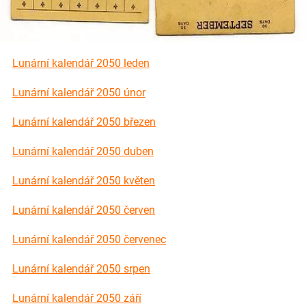
Lunární kalendář 2050 leden
Odkazy na Lunární kalendáře ke stažení a k vytisknutí zdarma najdete na
Odkazy na Lunární kalendáře ke stažení a k vytisknutí zdarma najdete na
podstránkách měsíců.
podstránkách měsíců.
Lunární kalendář 2050 únor
Lunární kalendář 2050 březen
Lunární kalendář 2050 duben
Lunární kalendář 2050 květen
Lunární kalendář 2050 červen
Lunární kalendář 2050 červenec
Lunární kalendář 2050 srpen
Lunární kalendář 2050 září