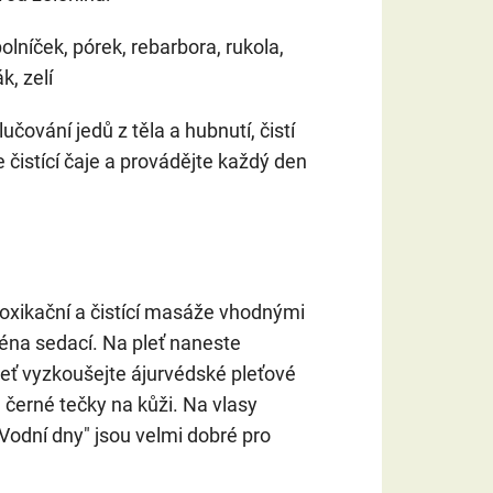
lníček, pórek, rebarbora, rukola,
k, zelí
čování jedů z těla a hubnutí, čistí
te čistící čaje a provádějte každý den
toxikační a čistící masáže vhodnými
jména sedací. Na pleť naneste
eť vyzkoušejte ájurvédské pleťové
černé tečky na kůži. Na vlasy
"Vodní dny" jsou velmi dobré pro