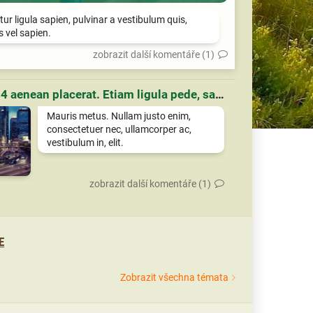
tur ligula sapien, pulvinar a vestibulum quis,
is vel sapien.
zobrazit další komentáře (1)
Článek 4 aenean placerat. Etiam ligula pede, sagittis quis, interdum ultricies, scelerisque eu.
Mauris metus. Nullam justo enim,
consectetuer nec, ullamcorper ac,
vestibulum in, elit.
zobrazit další komentáře (1)
E
Zobrazit všechna témata