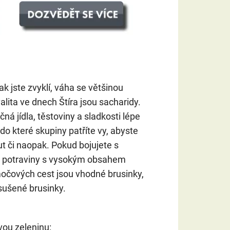
ak jste zvyklí, váha se většinou
lita ve dnech Štíra jsou sacharidy.
á jídla, těstoviny a sladkosti lépe
do které skupiny patříte vy, abyste
t či naopak. Pokud bojujete s
b, potraviny s vysokým obsahem
močových cest jsou vhodné brusinky,
 sušené brusinky.
vou zeleninu: