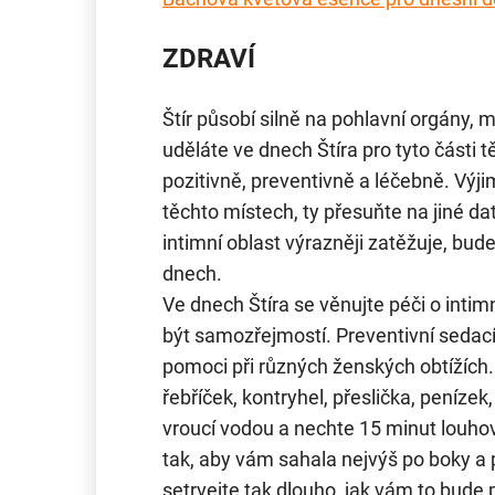
ZDRAVÍ
Štír působí silně na pohlavní orgány
uděláte ve dnech Štíra pro tyto části 
pozitivně, preventivně a léčebně. Výj
těchto místech, ty přesuňte na jiné da
intimní oblast výrazněji zatěžuje, bude
dnech.
Ve dnech Štíra se věnujte péči o intim
být samozřejmostí. Preventivní sedac
pomoci při různých ženských obtížích.
řebříček, kontryhel, přeslička, penízek,
vroucí vodou a nechte 15 minut louho
tak, aby vám sahala nejvýš po boky a při
setrvejte tak dlouho, jak vám to bude 