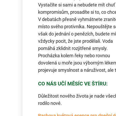
Vystačíte si sami a nebudete mít chuť
kompromisům, prosadíte si to, co chc
V debatách přesně vyhmátnete zranit
místo svého protivníka. Nepouštějte s
však do jednání o penězích, budete mí
vždycky pocit, že jste prodělali. Voda
pomáhá zklidnit rozjitřené smysly.
Procházka kolem řeky nebo rovnou
dovolená u moře jsou výborným lékem
projevuje smyslnost a náruživost, ale 
CO NÁS UČÍ MĚSÍC VE ŠTÍRU:
Důležitost nového života je nade všec
rodilo nové.
Bachova květová esence pro dnešní d