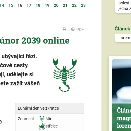
bolest 
14
15
16
17
18
19
20
21
22
23
jedna z
Článek
PDF
 únor 2039 online
Lorem i
ubývající fázi.
očové cesty.
jí, udělejte si
ete zažít vášeň
Lunární den ve zkratce
Člán
magn
Znamení
štír
ny
lore
střelec