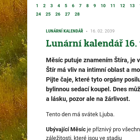
1
2
3
4
5
6
7
8
9
10
11
12
13
24
25
26
27
28
LUNÁRNÍ KALENDÁŘ
16. 02. 2039
Lunární kalendář 16.
Měsíc putuje znamením Štíra, je v 
Štír má vliv na intimní oblast a m
Pijte čaje, které tyto orgány posilu
bylinnou sedací koupel. Dnes můž
a lásku, pozor ale na žárlivost.
Tento den má svátek Ljuba.
Ubývající Měsíc
je příznivý pro všech
záležitosti, které jsou ve stadiu