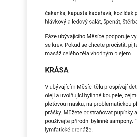
čekanka, kapusta kadeřavá, kozlíček po
hlávkový a ledový salát, špenát, štěrbá
Fáze ubývajícího Měsíce podporuje vylu
se krev. Pokud se chcete pročistit, pij
masáž celého těla vhodným olejem.
KRÁSA
V ubývajícím Měsíci tělu prospívají de
oleji a uvolňující bylinné koupele, ze
pleťovou masku, na problematickou pl
prášky. Můžete odstraňovat pupínky a 
používejte přírodní bylinné šampony. 
lymfatické drenáže.