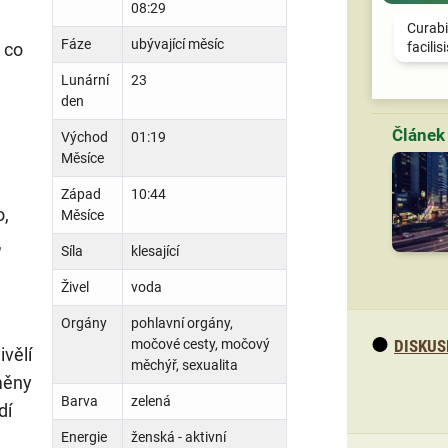
08:29
Curabi
Fáze
ubývající měsíc
 co
facilis
Lunární
23
den
Východ
01:19
Měsíce
Západ
10:44
o,
Měsíce
,
Síla
klesající
Živel
voda
Orgány
pohlavní orgány,
močové cesty, močový
DISKUS
ivělí
měchýř, sexualita
Změny
Barva
zelená
dí
Energie
ženská - aktivní