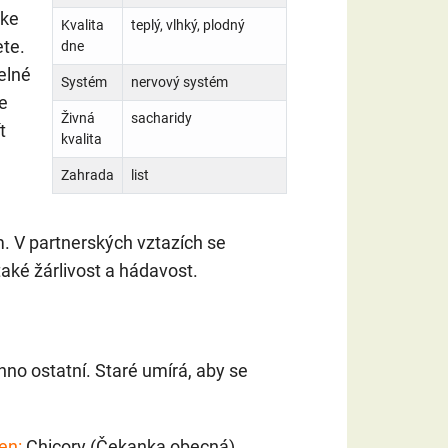
 ke
Kvalita
teplý, vlhký, plodný
ete.
dne
elné
Systém
nervový systém
e
Živná
sacharidy
t
kvalita
Zahrada
list
. V partnerských vztazích se
také žárlivost a hádavost.
hno ostatní. Staré umírá, aby se
en:
Chicory (Čekanka obecná)