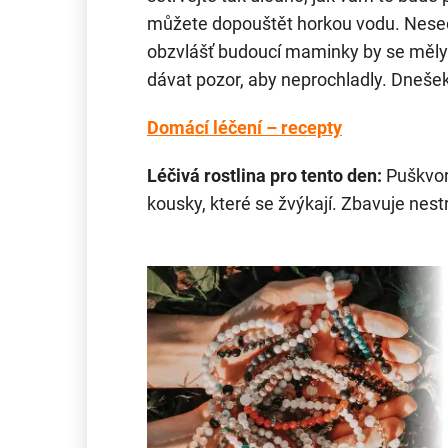
můžete dopouštět horkou vodu. Nesed
obzvlášť budoucí maminky by se měly
dávat pozor, aby neprochladly. Dnešek
Domácí léčení – recepty
Léčivá rostlina pro tento den:
Puškvor
kousky, které se žvýkají. Zbavuje nes