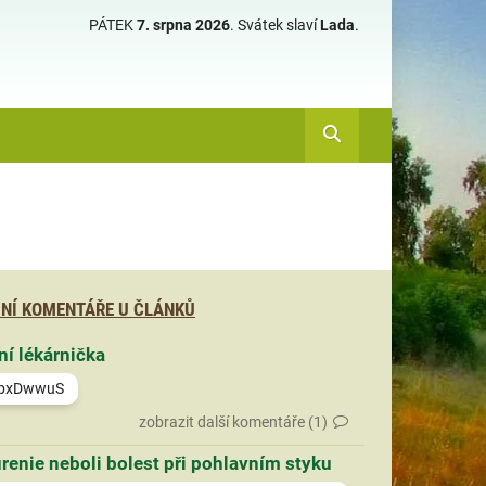
PÁTEK
7. srpna 2026
.
Svátek slaví
Lada
.
NÍ KOMENTÁŘE U ČLÁNKŮ
ní lékárnička
bxDwwuS
zobrazit další komentáře (1)
renie neboli bolest při pohlavním styku