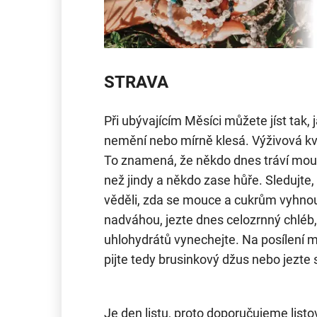
STRAVA
Při ubývajícím Měsíci můžete jíst tak, j
nemění nebo mírně klesá. Výživová kva
To znamená, že někdo dnes tráví moučn
než jindy a někdo zase hůře. Sledujte, 
věděli, zda se mouce a cukrům vyhnou
nadváhou, jezte dnes celozrnný chlé
uhlohydrátů vynechejte. Na posílení 
pijte tedy brusinkový džus nebo jezte
Je den listu, proto doporučujeme listo