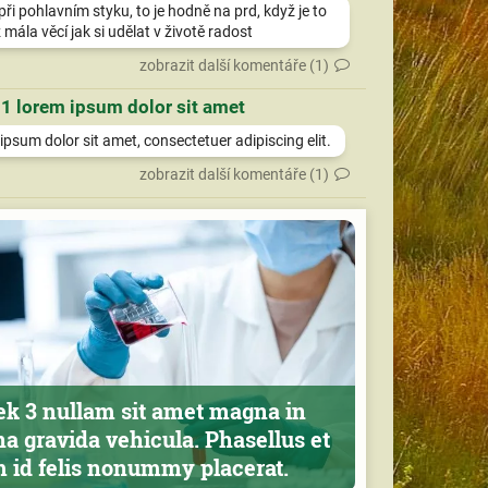
při pohlavním styku, to je hodně na prd, když je to
 mála věcí jak si udělat v životě radost
zobrazit další komentáře (1)
 1 lorem ipsum dolor sit amet
psum dolor sit amet, consectetuer adipiscing elit.
zobrazit další komentáře (1)
ek 3 nullam sit amet magna in
a gravida vehicula. Phasellus et
m id felis nonummy placerat.