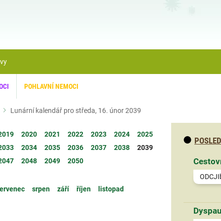
ávy
OCI
POHLAVNÍ NEMOCI
Lunární kalendář pro středa, 16. únor 2039
2019
2020
2021
2022
2023
2024
2025
POSLED
2033
2034
2035
2036
2037
2038
2039
Cestov
2047
2048
2049
2050
ODCJI
ervenec
srpen
září
říjen
listopad
Dyspau