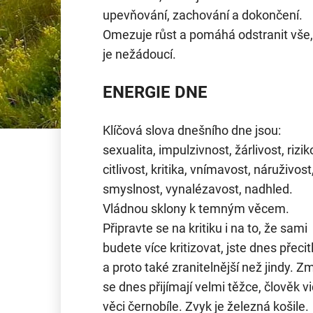
upevňování, zachování a dokončení.
Omezuje růst a pomáhá odstranit vše,
je nežádoucí.
ENERGIE DNE
Klíčová slova dnešního dne jsou:
sexualita, impulzivnost, žárlivost, rizik
citlivost, kritika, vnímavost, náruživost
smyslnost, vynalézavost, nadhled.
Vládnou sklony k temným věcem.
Připravte se na kritiku i na to, že sami
budete více kritizovat, jste dnes přecitl
a proto také zranitelnější než jindy. 
se dnes přijímají velmi těžce, člověk vi
věci černobíle. Zvyk je železná košile.