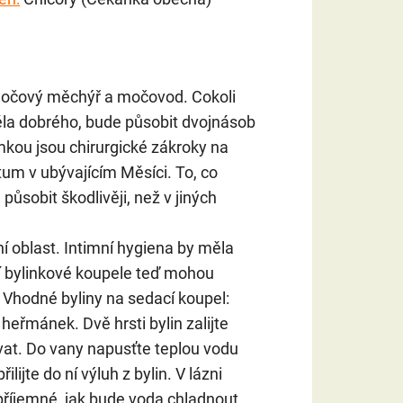
, močový měchýř a močovod. Cokoli
těla dobrého, bude působit dvojnásob
imkou jsou chirurgické zákroky na
tum v ubývajícím Měsíci. To, co
 působit škodlivěji, než v jiných
ní oblast. Intimní hygiena by měla
í bylinkové koupele teď mohou
 Vhodné byliny na sedací koupel:
 heřmánek. Dvě hrsti bylin zalijte
vat. Do vany napusťte teplou vodu
lijte do ní výluh z bylin. V lázni
příjemné, jak bude voda chladnout,