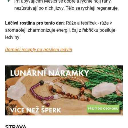
Při ubývajícím Měsíci se dobře a rychle hojí rány,
nezůstávají po nich jizvy. Tělo se rychleji regeneruje.
Léčivá rostlina pro tento den
: Růže a řebříček - růže v
aromaoleji zharmonizuje energii, čaj z řebříčku posiluje
ledviny
Domácí recepty na posílení ledvin
STRAVA