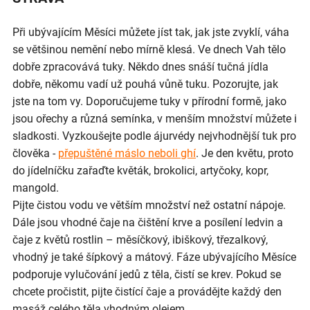
Při ubývajícím Měsíci můžete jíst tak, jak jste zvyklí, váha
se většinou nemění nebo mírně klesá. Ve dnech Vah tělo
dobře zpracovává tuky. Někdo dnes snáší tučná jídla
dobře, někomu vadí už pouhá vůně tuku. Pozorujte, jak
jste na tom vy. Doporučujeme tuky v přírodní formě, jako
jsou ořechy a různá semínka, v menším množství můžete i
sladkosti. Vyzkoušejte podle ájurvédy nejvhodnější tuk pro
člověka -
přepuštěné máslo neboli ghí
. Je den květu, proto
do jídelníčku zařaďte květák, brokolici, artyčoky, kopr,
mangold.
Pijte čistou vodu ve větším množství než ostatní nápoje.
Dále jsou vhodné čaje na čištění krve a posílení ledvin a
čaje z květů rostlin – měsíčkový, ibiškový, třezalkový,
vhodný je také šípkový a mátový. Fáze ubývajícího Měsíce
podporuje vylučování jedů z těla, čistí se krev. Pokud se
chcete pročistit, pijte čistící čaje a provádějte každý den
masáž celého těla vhodným olejem.