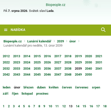
Biopeople.cz
PÁ
7. srpna 2026
.
Svátek slaví
Lada
.
NABÍDKA
Biopeople.cz
Lunární kalendář
2039
únor
Lunární kalendář pro neděle, 13. únor 2039
2012
2013
2014
2015
2016
2017
2018
2019
2020
2021
2022
2023
2024
2025
2026
2027
2028
2029
2030
2031
2032
2033
2034
2035
2036
2037
2038
2039
2040
2041
2042
2043
2044
2045
2046
2047
2048
2049
2050
leden
únor
březen
duben
květen
červen
červenec
srpen
září
říjen
listopad
prosinec
1
2
3
4
5
6
7
8
9
10
11
12
13
14
15
16
17
18