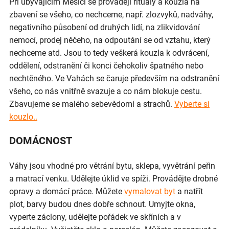
Při ubývajícím Měsíci se provádějí rituály a kouzla na
zbavení se všeho, co nechceme, např. zlozvyků, nadváhy,
negativního působení od druhých lidí, na zlikvidování
nemocí, prodej něčeho, na odpoutání se od vztahu, který
nechceme atd. Jsou to tedy veškerá kouzla k odvrácení,
oddělení, odstranění či konci čehokoliv špatného nebo
nechtěného. Ve Vahách se čaruje především na odstranění
všeho, co nás vnitřně svazuje a co nám blokuje cestu.
Zbavujeme se malého sebevědomí a strachů.
Vyberte si
kouzlo..
DOMÁCNOST
Váhy jsou vhodné pro větrání bytu, sklepa, vyvětrání peřin
a matrací venku. Udělejte úklid ve spíži. Provádějte drobné
opravy a domácí práce. Můžete
vymalovat byt
a natřít
plot, barvy budou dnes dobře schnout. Umyjte okna,
vyperte záclony, udělejte pořádek ve skříních a v