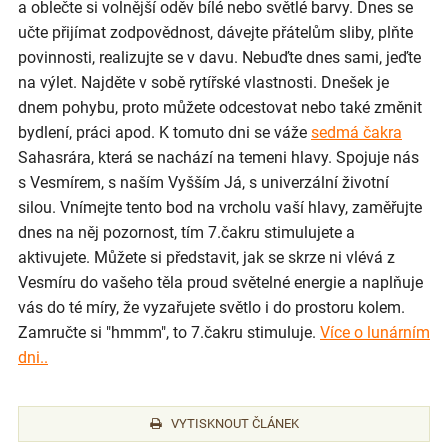
a oblečte si volnější oděv bílé nebo světlé barvy. Dnes se
učte přijímat zodpovědnost, dávejte přátelům sliby, plňte
povinnosti, realizujte se v davu. Nebuďte dnes sami, jeďte
na výlet. Najděte v sobě rytířské vlastnosti. Dnešek je
dnem pohybu, proto můžete odcestovat nebo také změnit
bydlení, práci apod. K tomuto dni se váže
sedmá čakra
Sahasrára, která se nachází na temeni hlavy. Spojuje nás
s Vesmírem, s naším Vyšším Já, s univerzální životní
silou. Vnímejte tento bod na vrcholu vaší hlavy, zaměřujte
dnes na něj pozornost, tím 7.čakru stimulujete a
aktivujete. Můžete si představit, jak se skrze ni vlévá z
Vesmíru do vašeho těla proud světelné energie a naplňuje
vás do té míry, že vyzařujete světlo i do prostoru kolem.
Zamručte si "hmmm", to 7.čakru stimuluje.
Více o lunárním
dni..
VYTISKNOUT ČLÁNEK