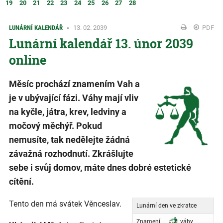
19
20
21
22
23
24
25
26
27
28
LUNÁRNÍ KALENDÁŘ
13. 02. 2039
PDF
Lunární kalendář 13. únor 2039
online
Měsíc prochází znamením Vah a
je v ubývající fázi. Váhy mají vliv
na kyčle, játra, krev, ledviny a
močový měchýř. Pokud
nemusíte, tak nedělejte žádná
závažná rozhodnutí. Zkrášlujte
sebe i svůj domov, máte dnes dobré estetické
cítění.
Tento den má svátek Věnceslav.
Lunární den ve zkratce
Znamení
váhy