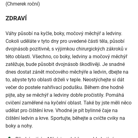
(Chmerek roční)
ZDRAVÍ
Váhy působí na kyčle, boky, močový měchýř a ledviny.
Cokoli uděláte v tyto dny pro uvedené části těla, působí
dvojnásob pozitivně, s výjimkou chirurgických zákroků v
této oblasti. Všechno, co boky, ledviny a močový měchýř
zatěžuje, bude působit dvojnásob škodlivěji. Je snadné
dnes dostat zánět močového měchýře a ledvin, dbejte na
to, abyste tyto oblasti drželi v teple. Neostýchejte si dát
večer do postele nahřívací podušku. Během dne hodně
pijte, aby se měchýř a ledviny dobře pročistily. Pomáhá
cvičení zaměřené na kyčelní oblast. Také by jste měli něco
udělat pro čištění krve. Vhodné je pít bylinné čaje na
čištění ledvin a krve. Sportujte, běhejte a cvičte cviky na
boky a nohy.