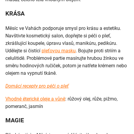
KRÁSA
Měsíc ve Vahách podporuje smysl pro krásu a estetiku.
Navštivte kosmetický salon, dopřejte si péči o pleť,
zkrášlující koupele, úpravu vlasů, manikúru, pedikúru.
Udělejte si čistící
pleťovou masku
. Bojujte proti striím a
celulitidě. Problémové partie masírujte hrubou žínkou ve
směru hodinových ručiček, potom je natřete krémem nebo
olejem na vypnutí tkáně.
Domácí recepty pro péči o pleť
Vhodné éterické oleje a vůně
: růžový olej, růže, pižmo,
pomeranč, jasmín
MAGIE