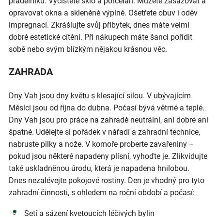
prádelníku. Vyčistěte sklo a porcelán. Můžete zasazovat a
opravovat okna a skleněné výplně. Ošetřete obuv i oděv
impregnací. Zkrášlujte svůj příbytek, dnes máte velmi
dobré estetické cítění. Při nákupech máte šanci pořídit
sobě nebo svým blízkým nějakou krásnou věc.
ZAHRADA
Dny Vah jsou dny květu s klesající silou. V ubývajícím
Měsíci jsou od října do dubna. Počasí bývá větrné a teplé.
Dny Vah jsou pro práce na zahradě neutrální, ani dobré ani
špatné. Udělejte si pořádek v nářadí a zahradní technice,
nabruste pilky a nože. V komoře proberte zavařeniny –
pokud jsou některé napadeny plísní, vyhoďte je. Zlikvidujte
také uskladněnou úrodu, která je napadena hnilobou.
Dnes nezalévejte pokojové rostiny. Den je vhodný pro tyto
zahradní činnosti, s ohledem na roční období a počasí:
Setí a sázení kvetoucích léčivých bylin