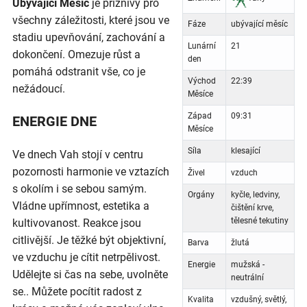
Ubývající Měsíc
je příznivý pro
všechny záležitosti, které jsou ve
Fáze
ubývající měsíc
stadiu upevňování, zachování a
Lunární
21
dokončení. Omezuje růst a
den
pomáhá odstranit vše, co je
Východ
22:39
nežádoucí.
Měsíce
Západ
09:31
ENERGIE DNE
Měsíce
Síla
klesající
Ve dnech Vah stojí v centru
pozornosti harmonie ve vztazích
Živel
vzduch
s okolím i se sebou samým.
Orgány
kyčle, ledviny,
Vládne upřímnost, estetika a
čištění krve,
tělesné tekutiny
kultivovanost. Reakce jsou
citlivější. Je těžké být objektivní,
Barva
žlutá
ve vzduchu je cítit netrpělivost.
Energie
mužská -
Udělejte si čas na sebe, uvolněte
neutrální
se.. Můžete pocítit radost z
Kvalita
vzdušný, světlý,