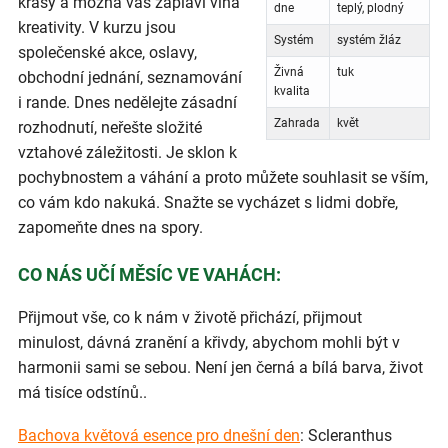
krásy a možná vás zaplaví vlna
dne
teplý, plodný
kreativity. V kurzu jsou
Systém
systém žláz
společenské akce, oslavy,
Živná
tuk
obchodní jednání, seznamování
kvalita
i rande. Dnes nedělejte zásadní
Zahrada
květ
rozhodnutí, neřešte složité
vztahové záležitosti. Je sklon k
pochybnostem a váhání a proto můžete souhlasit se vším,
co vám kdo nakuká. Snažte se vycházet s lidmi dobře,
zapomeňte dnes na spory.
CO NÁS UČÍ MĚSÍC VE VAHÁCH:
Přijmout vše, co k nám v životě přichází, přijmout
minulost, dávná zranění a křivdy, abychom mohli být v
harmonii sami se sebou. Není jen černá a bílá barva, život
má tisíce odstínů..
Bachova květová esence pro dnešní den
: Scleranthus