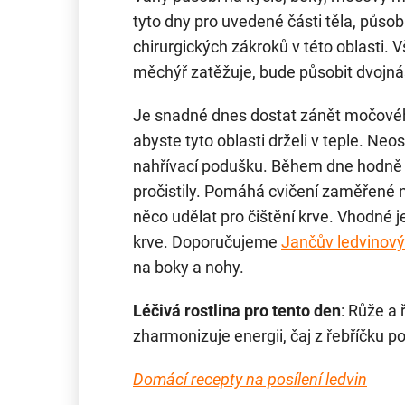
tyto dny pro uvedené části těla, působ
chirurgických zákroků v této oblasti. 
měchýř zatěžuje, bude působit dvojnás
Je snadné dnes dostat zánět močového
abyste tyto oblasti drželi v teple. Neo
nahřívací podušku. Během dne hodně p
pročistily. Pomáhá cvičení zaměřené na
něco udělat pro čištění krve. Vhodné je
krve. Doporučujeme
Jančův ledvinový 
na boky a nohy.
Léčivá rostlina pro tento den
: Růže a 
zharmonizuje energii, čaj z řebříčku po
Domácí recepty na posílení ledvin