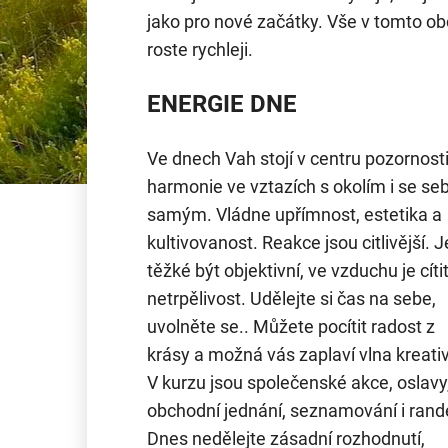
jako pro nové začátky. Vše v tomto ob
roste rychleji.
ENERGIE DNE
Ve dnech Vah stojí v centru pozornost
harmonie ve vztazích s okolím i se se
samým. Vládne upřímnost, estetika a
kultivovanost. Reakce jsou citlivější. J
těžké být objektivní, ve vzduchu je cíti
netrpělivost. Udělejte si čas na sebe,
uvolněte se.. Můžete pocítit radost z
krásy a možná vás zaplaví vlna kreativ
V kurzu jsou společenské akce, oslavy
obchodní jednání, seznamování i rand
Dnes nedělejte zásadní rozhodnutí,