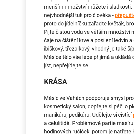
menším množství můžete i sladkosti. 
nejvhodnější tuk pro člověka -
přepušt
proto do jídelníčku zařaďte květák, bro
Pijte čistou vodu ve větším množství 
čaje na čištění krve a posílení ledvin a
ibiškový, třezalkový, vhodný je také ší
Měsíce tělo vše lépe přijímá a uklád
jíst, nepřejídejte se.
KRÁSA
Měsíc ve Vahách podporuje smysl pro 
kosmetický salon, dopřejte si péči o pl
manikúru, pedikúru. Udělejte si čistící
a celulitidě. Problémové partie masír
hodinových ručiček, potom je natřete