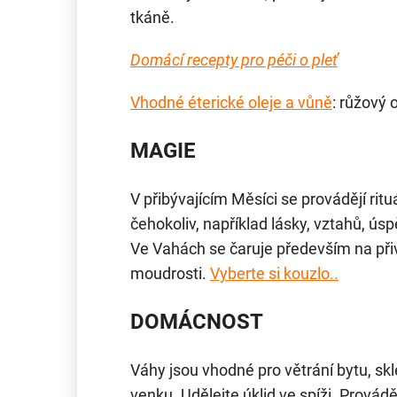
tkáně.
Domácí recepty pro péči o pleť
Vhodné éterické oleje a vůně
: růžový 
MAGIE
V přibývajícím Měsíci se provádějí ritu
čehokoliv, například lásky, vztahů, úsp
Ve Vahách se čaruje především na při
moudrosti.
Vyberte si kouzlo..
DOMÁCNOST
Váhy jsou vhodné pro větrání bytu, skl
venku. Udělejte úklid ve spíži. Prová