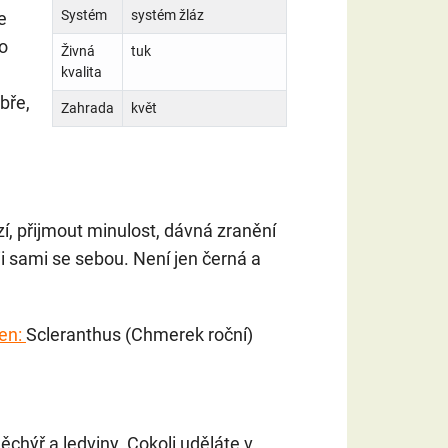
Systém
systém žláz
e
o
Živná
tuk
kvalita
bře,
Zahrada
květ
zí, přijmout minulost, dávná zranění
i sami se sebou. Není jen černá a
den:
Scleranthus (Chmerek roční)
chýř a ledviny. Cokoli uděláte v