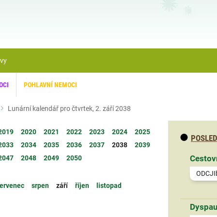
ávy
OCI
POHLAVNÍ NEMOCI
Lunární kalendář pro čtvrtek, 2. září 2038
2019
2020
2021
2022
2023
2024
2025
POSLED
2033
2034
2035
2036
2037
2038
2039
Cestov
2047
2048
2049
2050
ODCJI
ervenec
srpen
září
říjen
listopad
Dyspau