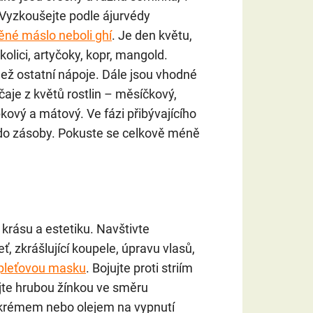
Vyzkoušejte podle ájurvédy
ěné máslo neboli ghí
. Je den květu,
kolici, artyčoky, kopr, mangold.
než ostatní nápoje. Dále jsou vhodné
 čaje z květů rostlin – měsíčkový,
pkový a mátový. Ve fázi přibývajícího
á do zásoby. Pokuste se celkově méně
krásu a estetiku. Navštivte
eť, zkrášlující koupele, úpravu vlasů,
pleťovou masku
. Bojujte proti striím
ujte hrubou žínkou ve směru
 krémem nebo olejem na vypnutí