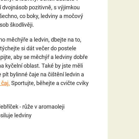
í dvojnásob pozitivně, s výjimkou
Všechno, co boky, ledviny a močový
ob škodlivěji.
 měchýře a ledvin, dbejte na to,
stýchejte si dát večer do postele
ijte, aby se měchýř a ledviny dobře
 kyčelní oblast. Také by jste měli
 pít bylinné čaje na čištění ledvin a
čaj.
Sportujte, běhejte a cvičte cviky
řebříček - růže v aromaoleji
siluje ledviny