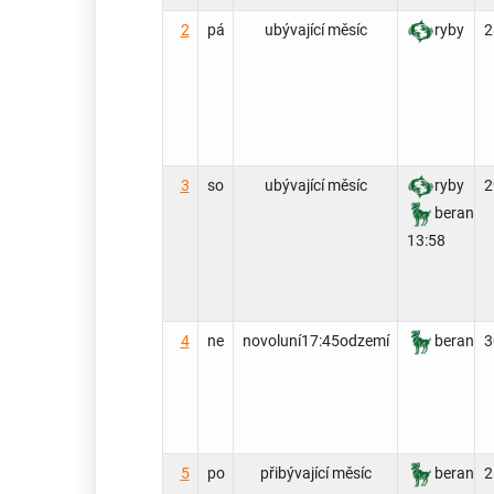
2
pá
ubývající měsíc
ryby
2
3
so
ubývající měsíc
ryby
2
beran
13:58
4
ne
novoluní
17:45
odzemí
beran
3
5
po
přibývající měsíc
beran
2