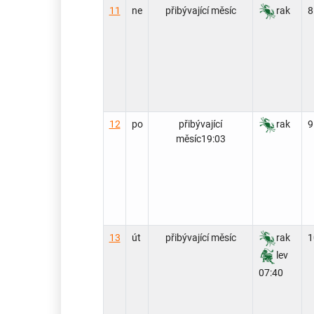
11
ne
přibývající měsíc
rak
8
12
po
přibývající
rak
9
měsíc
19:03
13
út
přibývající měsíc
rak
1
lev
07:40