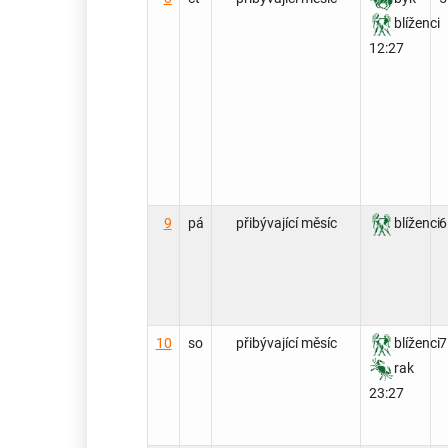
blíženci
12:27
9
pá
přibývající měsíc
blíženci
6
10
so
přibývající měsíc
blíženci
7
rak
23:27