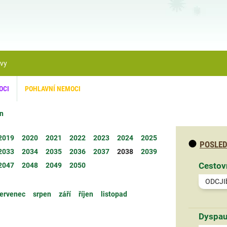
ávy
OCI
POHLAVNÍ NEMOCI
n
2019
2020
2021
2022
2023
2024
2025
POSLED
2033
2034
2035
2036
2037
2038
2039
Cestov
2047
2048
2049
2050
ODCJI
ervenec
srpen
září
říjen
listopad
Dyspau