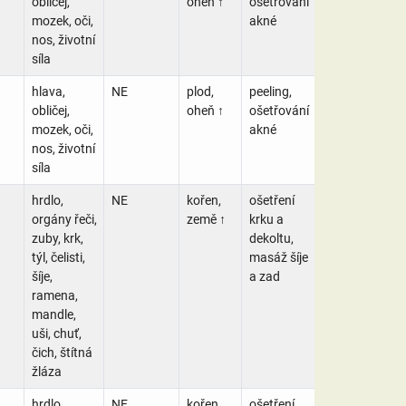
obličej,
oheň ↑
ošetřování
mozek, oči,
akné
nos, životní
síla
hlava,
NE
plod,
peeling,
obličej,
oheň ↑
ošetřování
mozek, oči,
akné
nos, životní
síla
hrdlo,
NE
kořen,
ošetření
orgány řeči,
země ↑
krku a
zuby, krk,
dekoltu,
týl, čelisti,
masáž šíje
šíje,
a zad
ramena,
mandle,
uši, chuť,
čich, štítná
žláza
hrdlo,
NE
kořen,
ošetření