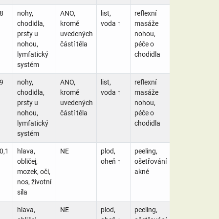
8
nohy,
ANO,
list,
reflexní
chodidla,
kromě
voda ↑
masáže
prsty u
uvedených
nohou,
nohou,
částí těla
péče o
lymfatický
chodidla
systém
9
nohy,
ANO,
list,
reflexní
chodidla,
kromě
voda ↑
masáže
prsty u
uvedených
nohou,
nohou,
částí těla
péče o
lymfatický
chodidla
systém
0,1
hlava,
NE
plod,
peeling,
obličej,
oheň ↑
ošetřování
mozek, oči,
akné
nos, životní
síla
hlava,
NE
plod,
peeling,