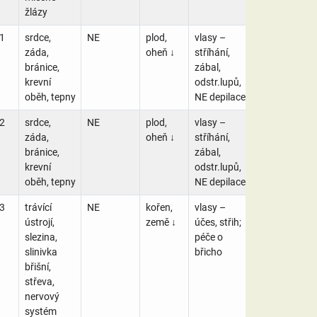
žlázy
1
srdce,
NE
plod,
vlasy –
záda,
oheň ↓
stříhání,
bránice,
zábal,
krevní
odstr.lupů,
oběh, tepny
NE depilace
2
srdce,
NE
plod,
vlasy –
záda,
oheň ↓
stříhání,
bránice,
zábal,
krevní
odstr.lupů,
oběh, tepny
NE depilace
3
trávící
NE
kořen,
vlasy –
ústrojí,
země ↓
účes, střih;
slezina,
péče o
slinivka
břicho
břišní,
střeva,
nervový
systém