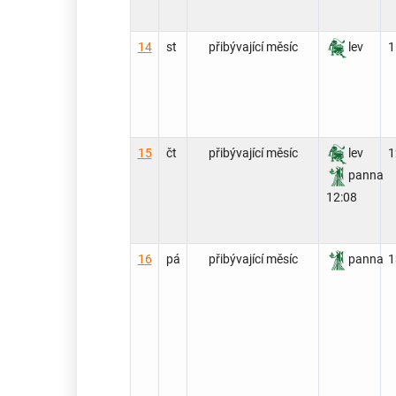
14
st
přibývající měsíc
lev
1
15
čt
přibývající měsíc
lev
1
panna
12:08
16
pá
přibývající měsíc
panna
1