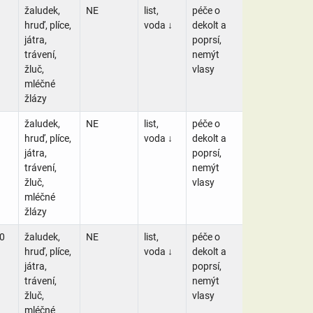
žaludek,
NE
list,
péče o
hruď, plíce,
voda ↓
dekolt a
játra,
poprsí,
trávení,
nemýt
žluč,
vlasy
mléčné
žlázy
žaludek,
NE
list,
péče o
hruď, plíce,
voda ↓
dekolt a
játra,
poprsí,
trávení,
nemýt
žluč,
vlasy
mléčné
žlázy
0
žaludek,
NE
list,
péče o
hruď, plíce,
voda ↓
dekolt a
játra,
poprsí,
trávení,
nemýt
žluč,
vlasy
mléčné