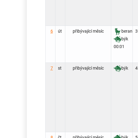
6
út
přibývající měsíc
beran
3
býk
00:01
7
st
přibývající měsíc
býk
4
8
čt
přibývající měsíc
býk
5