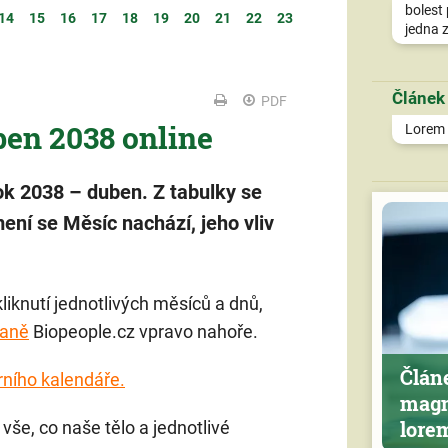
bolest 
14
15
16
17
18
19
20
21
22
23
jedna z
Článek
PDF
ben 2038 online
Lorem i
ok 2038 – duben. Z tabulky se
ení se Měsíc nachází, jeho vliv
liknutí jednotlivých měsíců a dnů,
raně
Biopeople.cz vpravo nahoře.
Člán
rního kalendáře.
magn
lore
 vše, co naše tělo a jednotlivé