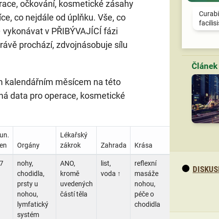
erace, očkování, kosmetické zásahy
Curabi
ce, co nejdále od úplňku. Vše, co
facilis
– vykonávat v PŘIBÝVAJÍCÍ fázi
rávě prochází, zdvojnásobuje sílu
ým kalendářním měsícem na této
dná data pro operace, kosmetické
un.
Lékařský
en
Orgány
zákrok
Zahrada
Krása
7
nohy,
ANO,
list,
reflexní
DISKUS
chodidla,
kromě
voda ↑
masáže
prsty u
uvedených
nohou,
nohou,
částí těla
péče o
lymfatický
chodidla
systém