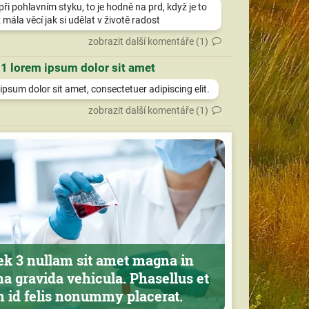
při pohlavním styku, to je hodně na prd, když je to
 mála věcí jak si udělat v životě radost
zobrazit další komentáře (1)
 1 lorem ipsum dolor sit amet
psum dolor sit amet, consectetuer adipiscing elit.
zobrazit další komentáře (1)
ek 3 nullam sit amet magna in
a gravida vehicula. Phasellus et
m id felis nonummy placerat.