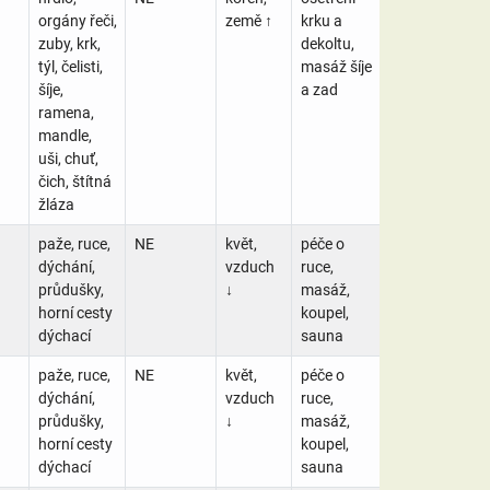
orgány řeči,
země ↑
krku a
zuby, krk,
dekoltu,
týl, čelisti,
masáž šíje
šíje,
a zad
ramena,
mandle,
uši, chuť,
čich, štítná
žláza
paže, ruce,
NE
květ,
péče o
dýchání,
vzduch
ruce,
průdušky,
↓
masáž,
horní cesty
koupel,
dýchací
sauna
paže, ruce,
NE
květ,
péče o
dýchání,
vzduch
ruce,
průdušky,
↓
masáž,
horní cesty
koupel,
dýchací
sauna