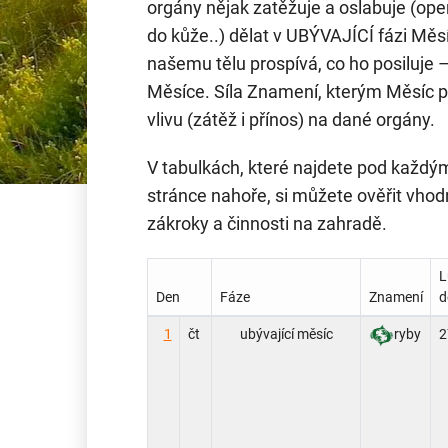
orgány nějak zatěžuje a oslabuje (op
do kůže..) dělat v UBÝVAJÍCÍ fázi Měsí
našemu tělu prospívá, co ho posiluje 
Měsíce. Síla Znamení, kterým Měsíc p
vlivu (zátěž i přínos) na dané orgány.
V tabulkách, které najdete pod každ
stránce nahoře, si můžete ověřit vho
zákroky a činnosti na zahradě.
L
Den
Fáze
Znamení
d
1
čt
ubývající měsíc
ryby
2