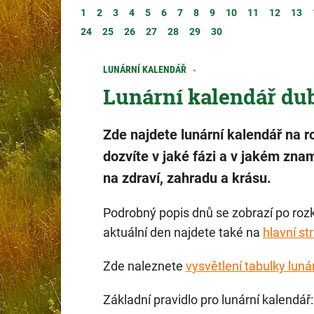
1
2
3
4
5
6
7
8
9
10
11
12
13
24
25
26
27
28
29
30
LUNÁRNÍ KALENDÁŘ
Lunární kalendář du
Zde najdete lunární kalendář na r
dozvíte v jaké fázi a v jakém znam
na zdraví, zahradu a krásu.
Podrobný popis dnů se zobrazí po rozk
aktuální den najdete také na
hlavní st
Zde naleznete
vysvětlení tabulky luná
Základní pravidlo pro lunární kalendář: