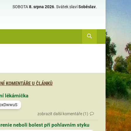
SOBOTA
8. srpna 2026
.
Svátek slaví
Soběslav
.
NÍ KOMENTÁŘE U ČLÁNKŮ
ní lékárnička
bxDwwuS
zobrazit další komentáře (1)
renie neboli bolest při pohlavním styku