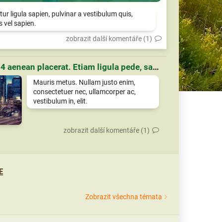
tur ligula sapien, pulvinar a vestibulum quis,
is vel sapien.
zobrazit další komentáře (1)
Článek 4 aenean placerat. Etiam ligula pede, sagittis quis, interdum ultricies, scelerisque eu.
Mauris metus. Nullam justo enim,
consectetuer nec, ullamcorper ac,
vestibulum in, elit.
zobrazit další komentáře (1)
E
Zobrazit všechna témata