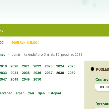
ávy
OCI
POHLAVNÍ NEMOCI
inec
Lunární kalendář pro čtvrtek, 16. prosinec 2038
2019
2020
2021
2022
2023
2024
2025
POSLED
2033
2034
2035
2036
2037
2038
2039
Cestov
2047
2048
2049
2050
ODCJI
ervenec
srpen
září
říjen
listopad
Dyspau