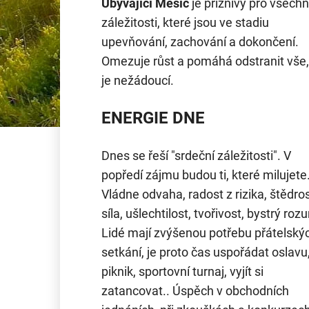
Ubývající Měsíc
je příznivý pro všech
záležitosti, které jsou ve stadiu
upevňování, zachování a dokončení.
Omezuje růst a pomáhá odstranit vše,
je nežádoucí.
ENERGIE DNE
Dnes se řeší "srdeční záležitosti". V
popředí zájmu budou ti, které milujete
Vládne odvaha, radost z rizika, štědros
síla, ušlechtilost, tvořivost, bystrý roz
Lidé mají zvýšenou potřebu přátelský
setkání, je proto čas uspořádat oslavu
piknik, sportovní turnaj, vyjít si
zatancovat.. Úspěch v obchodních