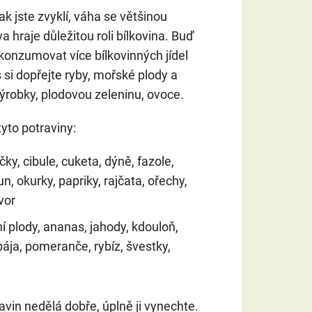
ak jste zvyklí, váha se většinou
 hraje důležitou roli bílkovina. Buď
konzumovat více bílkovinných jídel
 si dopřejte ryby, mořské plody a
výrobky, plodovou zeleninu, ovoce.
yto potraviny:
čky, cibule, cuketa, dýně, fazole,
un, okurky, papriky, rajčata, ořechy,
vor
ní plody, ananas, jahody, kdouloň,
ája, pomeranče, rybíz, švestky,
vin nedělá dobře, úplně ji vynechte.