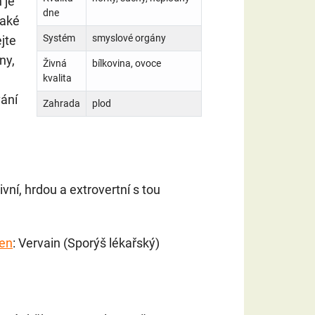
 je
dne
Také
Systém
smyslové orgány
jte
ny,
Živná
bílkovina, ovoce
kvalita
ání
Zahrada
plod
ivní, hrdou a extrovertní s tou
den
: Vervain (Sporýš lékařský)