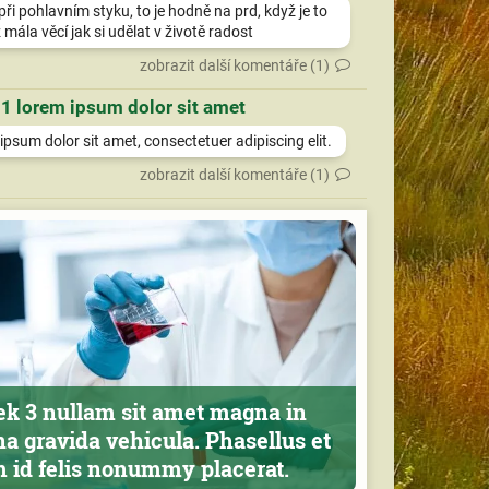
při pohlavním styku, to je hodně na prd, když je to
 mála věcí jak si udělat v životě radost
zobrazit další komentáře (1)
 1 lorem ipsum dolor sit amet
psum dolor sit amet, consectetuer adipiscing elit.
zobrazit další komentáře (1)
ek 3 nullam sit amet magna in
a gravida vehicula. Phasellus et
m id felis nonummy placerat.