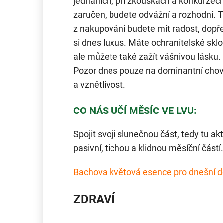
jednáních, při zkouškách a konkurzech
zaručen, budete odvážní a rozhodní. 
z nakupování budete mít radost, dopře
si dnes luxus. Máte ochranitelské sklo
ale můžete také zažít vášnivou lásku.
Pozor dnes pouze na dominantní chov
a vznětlivost.
CO NÁS UČÍ MĚSÍC VE LVU:
Spojit svoji slunečnou část, tedy tu akt
pasivní, tichou a klidnou měsíční částí.
Bachova květová esence pro dnešní 
ZDRAVÍ