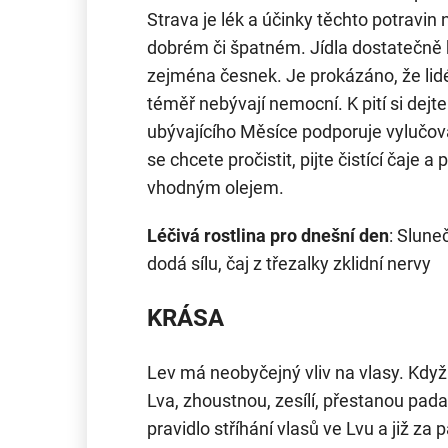
Strava je lék a účinky těchto potravin n
dobrém či špatném. Jídla dostatečně 
zejména česnek. Je prokázáno, že lidé
téměř nebývají nemocní. K pití si dejt
ubývajícího Měsíce podporuje vylučován
se chcete pročistit, pijte čistící čaje 
vhodným olejem.
Léčivá rostlina pro dnešní den
: Slune
dodá sílu, čaj z třezalky zklidní nervy
KRÁSA
Lev má neobyčejný vliv na vlasy. Když
Lva, zhoustnou, zesílí, přestanou pad
pravidlo stříhání vlasů ve Lvu a již za