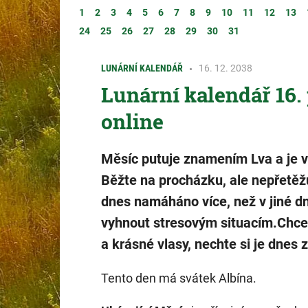
1
2
3
4
5
6
7
8
9
10
11
12
13
24
25
26
27
28
29
30
31
LUNÁRNÍ KALENDÁŘ
16. 12. 2038
Lunární kalendář 16.
online
Měsíc putuje znamením Lva a je v 
Běžte na procházku, ale nepřetěžu
dnes namáháno více, než v jiné d
vyhnout stresovým situacím.Chcet
a krásné vlasy, nechte si je dnes 
Tento den má svátek Albína.