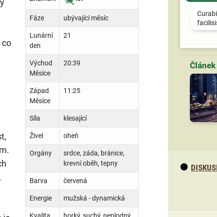
ny
Curabi
Fáze
ubývající měsíc
facilis
Lunární
21
 co
den
Východ
20:39
Měsíce
Západ
11:25
Měsíce
Síla
klesající
.
t,
Živel
oheň
um.
Orgány
srdce, záda, bránice,
ch
krevní oběh, tepny
DISKUS
,
Barva
červená
Energie
mužská - dynamická
Kvalita
horký, suchý, neplodný