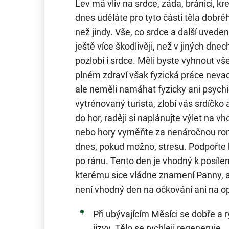
Lev má vliv na srdce, záda, bránici, kr
dnes uděláte pro tyto části těla dobré
než jindy. Vše, co srdce a další uvede
ještě více škodlivěji, než v jiných dne
pozlobí i srdce. Měli byste vyhnout vše
plném zdraví však fyzická práce nev
ale neměli namáhat fyzicky ani psychi
vytrénovaný turista, zlobí vás srdíčko
do hor, raději si naplánujte výlet na 
nebo hory vyměňte za nenáročnou ro
dnes, pokud možno, stresu. Podpořte
po ránu. Tento den je vhodný k posílení
kterému sice vládne znamení Panny, al
není vhodný den na očkování ani na o
Při ubývajícím Měsíci se dobře a r
jizvy. Tělo se rychleji regeneruje.