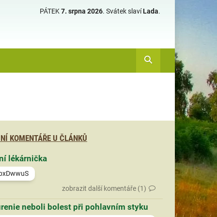
PÁTEK
7. srpna 2026
.
Svátek slaví
Lada
.
NÍ KOMENTÁŘE U ČLÁNKŮ
ní lékárnička
bxDwwuS
zobrazit další komentáře (1)
renie neboli bolest při pohlavním styku