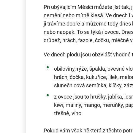
Při ubývajícím Měsíci můžete jíst tak, j
nemění nebo mírně klesá. Ve dnech Lva
ji trávíme dobře a můžeme tedy dnes 
nebo naopak. To se týká i ovoce. Dnes
drůbež, hrách, fazole, čočku, mléčné 
Ve dnech plodu jsou obzvlášť vhodné t
obiloviny, rýže, špalda, ovesné vlo
hrách, čočka, kukuřice, lilek, melo
slunečnicová semínka, klíčky, záz
z ovoce jsou to hrušky, jablka, les
kiwi, maliny, mango, meruňky, pap
třešně, víno
Pokud vám však některá z těchto potra