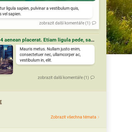
tur ligula sapien, pulvinar a vestibulum quis,
is vel sapien.
zobrazit další komentáře (1)
Článek 4 aenean placerat. Etiam ligula pede, sagittis quis, interdum ultricies, scelerisque eu.
Mauris metus. Nullam justo enim,
consectetuer nec, ullamcorper ac,
vestibulum in, elit.
zobrazit další komentáře (1)
E
Zobrazit všechna témata