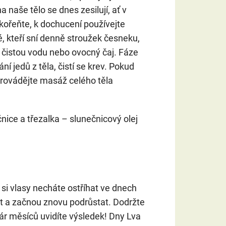
a naše tělo se dnes zesilují, ať v
kořeňte, k dochucení používejte
, kteří sní denně stroužek česneku,
e čistou vodu nebo ovocný čaj. Fáze
í jedů z těla, čistí se krev. Pokud
a provádějte masáž celého těla
čnice a třezalka – slunečnicový olej
 si vlasy necháte ostříhat ve dnech
at a začnou znovu podrůstat. Dodržte
 pár měsíců uvidíte výsledek! Dny Lva