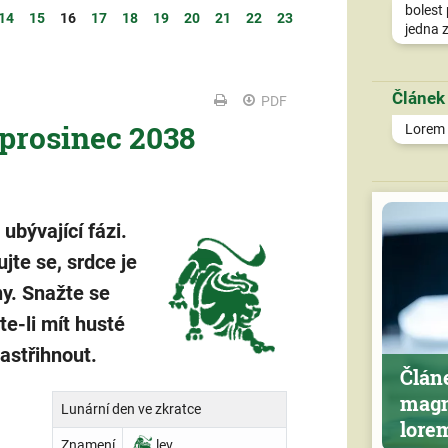
bolest 
14
15
16
17
18
19
20
21
22
23
jedna z
Článek
PDF
 prosinec 2038
Lorem i
ubývající fázi.
jte se, srdce je
ny. Snažte se
e-li mít husté
zastřihnout.
Člán
magn
Lunární den ve zkratce
lore
Znamení
lev