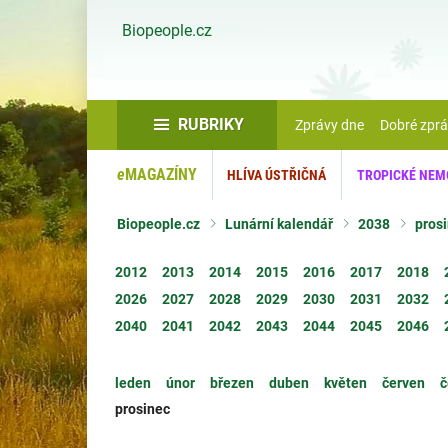
Biopeople.cz
RUBRIKY
Zprávy dne
Dobré zpr
e
MAGAZÍNY
HLÍVA ÚSTŘIČNÁ
TROPICKÉ NEM
Biopeople.cz
Lunární kalendář
2038
pros
2012
2013
2014
2015
2016
2017
2018
2026
2027
2028
2029
2030
2031
2032
2040
2041
2042
2043
2044
2045
2046
leden
únor
březen
duben
květen
červen
č
prosinec