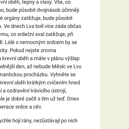
evní oběh, tepny a vlasy. Vše, co
ho, bude působit dvojnásob účinněji
né orgány zatěžuje, bude působit
ch. Ve dnech Lva bolí více záda občas
mu, co srdeční sval zatěžuje, při
adí. Lidé s nemocným srdcem by se
cky. Pokud nejste zrovna
 a krevní oběh a máte v plánu výšlap
vhodnější den, až nebude Měsíc ve Lvu
mantickou procházku. Vyhněte se
 krevní oběh krátkým cvičením hned
 a ozdravění trávicího ústrojí,
e je dobré začít s tím už teď. Dnes
perace srdce a cév.
ychle hojí rány, nezůstávají po nich