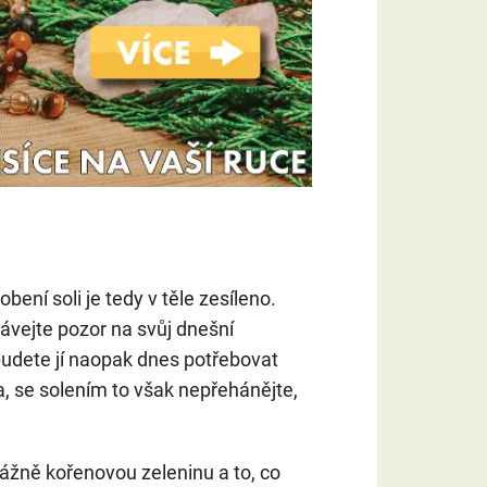
bení soli je tedy v těle zesíleno.
dávejte pozor na svůj dnešní
, budete jí naopak dnes potřebovat
la, se solením to však nepřehánějte,
ážně kořenovou zeleninu a to, co