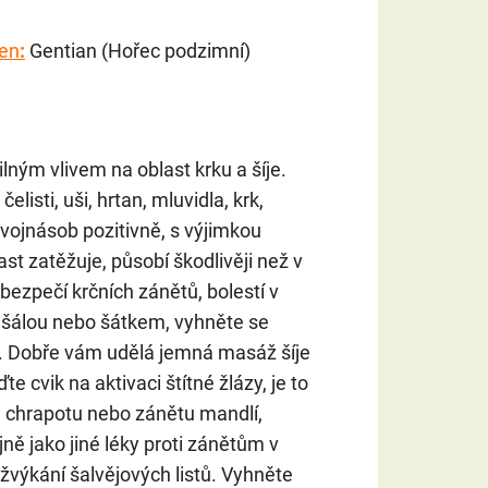
den
:
Gentian (Hořec podzimní)
lným vlivem na oblast krku a šíje.
listi, uši, hrtan, mluvidla, krk,
dvojnásob pozitivně, s výjimkou
ast zatěžuje, působí škodlivěji než v
ezpečí krčních zánětů, bolestí v
k šálou nebo šátkem, vyhněte se
. Dobře vám udělá jemná masáž šíje
te cvik na aktivaci štítné žlázy, je to
oti chrapotu nebo zánětu mandlí,
jně jako jiné léky proti zánětům v
žvýkání šalvějových listů. Vyhněte