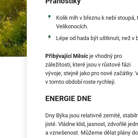
Pranostiky
Kolik mlh v březnu k nebi stoupá, 
Velikonocích.
Lépe od hada být uštknuti, než v 
Přibývající Měsíc
je vhodný pro
záležitosti, které jsou v růstové fázi
vývoje, stejně jako pro nové začátky. 
v tomto období roste rychleji.
ENERGIE DNE
Dny Býka jsou relativně zemité, stabiln
jisté. Vládne klid, jasnost, zdvořilé jed
a vznešenost. Můžeme dělat plány do