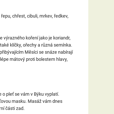
epu, chřest, cibuli, mrkev, ředkev,
 výrazného koření jako je koriandr,
také klíčky, ořechy a různá semínka.
přibývajícím Měsíci se snáze nabírají
nejlépe mátový proti bolestem hlavy,
 o pleť se vám v Býku vyplatí.
pleťovou masku. Masáž vám dnes
ní části zad.