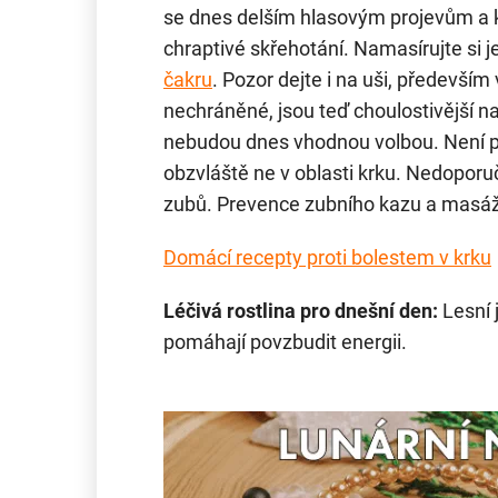
se dnes delším hlasovým projevům a k
chraptivé skřehotání. Namasírujte si 
čakru
. Pozor dejte i na uši, předevší
nechráněné, jsou teď choulostivější n
nebudou dnes vhodnou volbou. Není p
obzvláště ne v oblasti krku. Nedoporu
zubů. Prevence zubního kazu a masáž 
Domácí recepty proti bolestem v krku
Léčivá rostlina pro dnešní den:
Lesní 
pomáhají povzbudit energii.