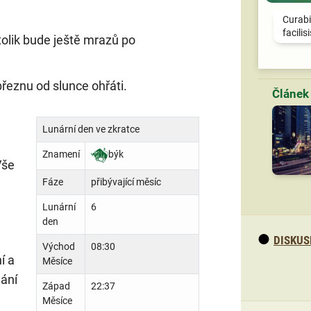
Curabi
facilis
tolik bude ještě mrazů po
březnu od slunce ohřáti.
Lunární den ve zkratce
Znamení
býk
Vše
Fáze
přibývající měsíc
Lunární
6
den
DISKUS
Východ
08:30
í a
Měsíce
nání
Západ
22:37
Měsíce