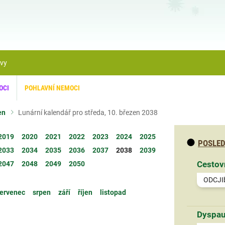
ávy
OCI
POHLAVNÍ NEMOCI
en
Lunární kalendář pro středa, 10. březen 2038
2019
2020
2021
2022
2023
2024
2025
POSLED
2033
2034
2035
2036
2037
2038
2039
Cestov
2047
2048
2049
2050
ODCJI
ervenec
srpen
září
říjen
listopad
Dyspau