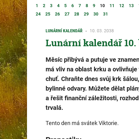
1
2
3
4
5
6
7
8
9
10
11
12
13
24
25
26
27
28
29
30
31
LUNÁRNÍ KALENDÁŘ
10. 03. 2038
Lunární kalendář 10.
Měsíc přibývá a putuje ve znamen
má vliv na oblast krku a ovlivňuje
chuť. Chraňte dnes svůj krk šálou,
bylinné odvary. Můžete dělat plá
a řešit finanční záležitosti, rozho
trvalá.
Tento den má svátek Viktorie.