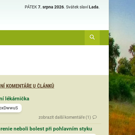
PÁTEK
7. srpna 2026
.
Svátek slaví
Lada
.
NÍ KOMENTÁŘE U ČLÁNKŮ
ní lékárnička
bxDwwuS
zobrazit další komentáře (1)
renie neboli bolest při pohlavním styku