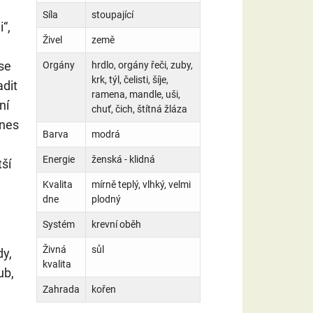
Síla
stoupající
“,
Živel
země
se
Orgány
hrdlo, orgány řeči, zuby,
krk, týl, čelisti, šíje,
adit
ramena, mandle, uši,
ní
chuť, čich, štítná žláza
dnes
Barva
modrá
Energie
ženská - klidná
tší
Kvalita
mírně teplý, vlhký, velmi
dne
plodný
Systém
krevní oběh
Živná
sůl
dy,
kvalita
ub,
Zahrada
kořen