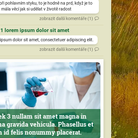
při pohlavním styku, to je hodně na prd, když je to
 mála věcí jak si udělat v životě radost
zobrazit další komentáře (1)
 1 lorem ipsum dolor sit amet
psum dolor sit amet, consectetuer adipiscing elit.
zobrazit další komentáře (1)
ek 3 nullam sit amet magna in
a gravida vehicula. Phasellus et
m id felis nonummy placerat.