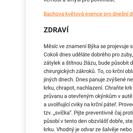
Bachova květová esence pro dnešní 
ZDRAVÍ
Měsíc ve znamení Býka se projevuje si
Cokoli dnes uděláte dobrého pro zuby, če
zátylek a štítnou žlázu, bude působit 
chirurgických zákroků. To, co krční obl
jiných dnech. Dnes panuje zvýšené neb
krku, chrapot, nachlazení. Chraňte kr
průvanu a otevřeným okýnkům v autě
a uvolňující cviky na krční páteř. Proveď
tzv. „svíčka“. Pijte preventivně čaj pr
působí v tento den obzvlášť dobře, ste
krku. Vhodný je odvar ze šalvěje nebo 