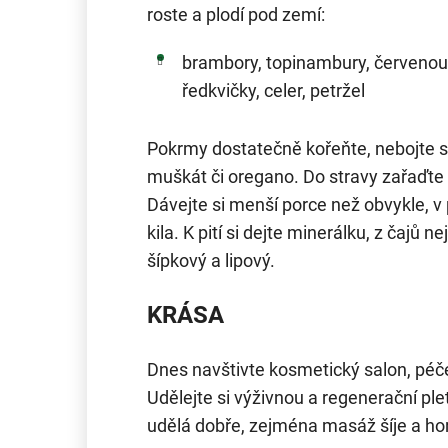
roste a plodí pod zemí:
brambory, topinambury, červenou ř
ředkvičky, celer, petržel
Pokrmy dostatečně kořeňte, nebojte se
muškát či oregano. Do stravy zařaďte 
Dávejte si menší porce než obvykle, v 
kila. K pití si dejte minerálku, z čajů 
šípkový a lipový.
KRÁSA
Dnes navštivte kosmetický salon, péče
Udělejte si výživnou a regenerační 
udělá dobře, zejména masáž šíje a hor