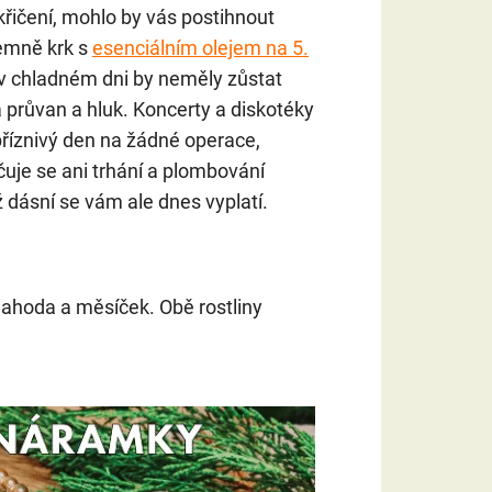
řičení, mohlo by vás postihnout
jemně krk s
esenciálním olejem na 5.
m v chladném dni by neměly zůstat
a průvan a hluk. Koncerty a diskotéky
říznivý den na žádné operace,
čuje se ani trhání a plombování
dásní se vám ale dnes vyplatí.
jahoda a měsíček. Obě rostliny