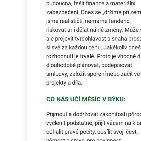
budoucna, řešit finance a materiální
zabezpečení. Dnes se „držíme při zemi
jsme realističtí, nemáme tendenci
riskovat ani dělat náhlé změny. Může 
ale projevit tvrdohlavost a snaha pros
si své za každou cenu. Jakékoliv dneš
rozhodnutí je trvalé. Proto je vhodné 
dlouhodobě plánovat, podepisovat
smlouvy, založit spoření nebo začít vě
projekty a díla.
CO NÁS UČÍ MĚSÍC V BÝKU:
Přijmout a dodržovat zákonitosti příro
vyčlenit podstatné, přijít věcem na klo
odhalit pravé pocity, posílit svoji čest,
věrnost a smysl pro povinnost.