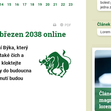
bolest 
14
15
16
17
18
19
20
21
22
23
jedna z
Článek
PDF
 březen 2038 online
Lorem i
í Býka, který
 také čich a
 kloktejte
ny do budoucna
dnutí budou
Člán
magn
lore