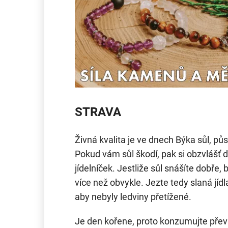
STRAVA
Živná kvalita je ve dnech Býka sůl, půso
Pokud vám sůl škodí, pak si obzvlášť 
jídelníček. Jestliže sůl snášíte dobře
více než obvykle. Jezte tedy slaná jíd
aby nebyly ledviny přetížené.
Je den kořene, proto konzumujte přev