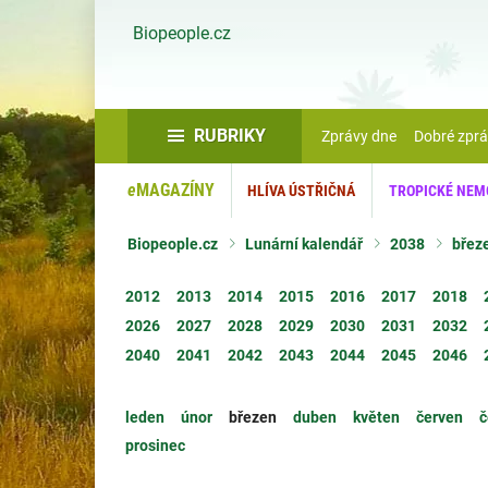
Biopeople.cz
RUBRIKY
Zprávy dne
Dobré zpr
e
MAGAZÍNY
HLÍVA ÚSTŘIČNÁ
TROPICKÉ NEM
Biopeople.cz
Lunární kalendář
2038
břez
2012
2013
2014
2015
2016
2017
2018
2026
2027
2028
2029
2030
2031
2032
2040
2041
2042
2043
2044
2045
2046
leden
únor
březen
duben
květen
červen
č
prosinec