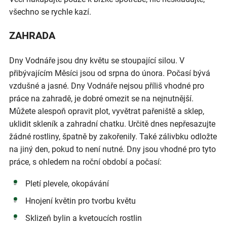
všechno se rychle kazí.
ZAHRADA
Dny Vodnáře jsou dny květu se stoupající silou. V
přibývajícím Měsíci jsou od srpna do února. Počasí bývá
vzdušné a jasné. Dny Vodnáře nejsou příliš vhodné pro
práce na zahradě, je dobré omezit se na nejnutnější.
Můžete alespoň opravit plot, vyvětrat pařeniště a sklep,
uklidit skleník a zahradní chatku. Určitě dnes nepřesazujte
žádné rostliny, špatně by zakořenily. Také zálivbku odložte
na jiný den, pokud to není nutné. Dny jsou vhodné pro tyto
práce, s ohledem na roční období a počasí:
Pletí plevele, okopávání
Hnojení květin pro tvorbu květu
Sklizeň bylin a kvetoucích rostlin