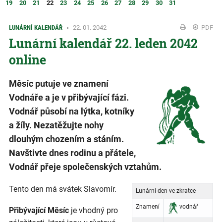
19
20
21
22
23
24
25
26
27
28
29
30
31
LUNÁRNÍ KALENDÁŘ
22. 01. 2042
PDF
Lunární kalendář 22. leden 2042
online
Měsíc putuje ve znamení
Vodnáře a je v přibývající fázi.
Vodnář působí na lýtka, kotníky
a žíly. Nezatěžujte nohy
dlouhým chozením a stáním.
Navštivte dnes rodinu a přátele,
Vodnář přeje společenských vztahům.
Tento den má svátek Slavomír.
Lunární den ve zkratce
Znamení
vodnář
Přibývající Měsíc
je vhodný pro