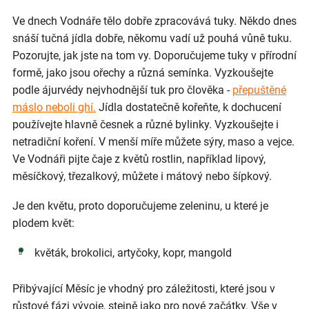
Ve dnech Vodnáře tělo dobře zpracovává tuky. Někdo dnes
snáší tučná jídla dobře, někomu vadí už pouhá vůně tuku.
Pozorujte, jak jste na tom vy. Doporučujeme tuky v přírodní
formě, jako jsou ořechy a různá semínka. Vyzkoušejte
podle ájurvédy nejvhodnější tuk pro člověka -
přepuštěné
máslo neboli ghí.
Jídla dostatečně kořeňte, k dochucení
používejte hlavně česnek a různé bylinky. Vyzkoušejte i
netradiční koření. V menší míře můžete sýry, maso a vejce.
Ve Vodnáři pijte čaje z květů rostlin, například lipový,
měsíčkový, třezalkový, můžete i mátový nebo šípkový.
Je den květu, proto doporučujeme zeleninu, u které je
plodem květ:
květák, brokolici, artyčoky, kopr, mangold
Přibývající Měsíc je vhodný pro záležitosti, které jsou v
růstové fázi vývoje, stejně jako pro nové začátky. Vše v