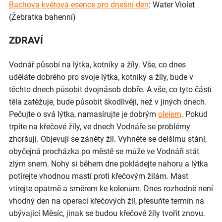
Bachova květová esence pro dnešní den
: Water Violet
(Žebratka bahenní)
ZDRAVÍ
Vodnář působí na lýtka, kotníky a žíly. Vše, co dnes
uděláte dobrého pro svoje lýtka, kotníky a žíly, bude v
těchto dnech působit dvojnásob dobře. A vše, co tyto části
těla zatěžuje, bude působit škodlivěji, než v jiných dnech.
Pečujte o svá lýtka, namasírujte je dobrým
olejem
. Pokud
trpíte na křečové žíly, ve dnech Vodnáře se problémy
zhoršují. Objevují se záněty žil. Vyhněte se delšímu stání,
obyčejná procházka po městě se může ve Vodnáři stát
zlým snem. Nohy si během dne pokládejte nahoru a lýtka
potírejte vhodnou mastí proti křečovým žilám. Mast
vtírejte opatrně a směrem ke kolenům. Dnes rozhodně není
vhodný den na operaci křečových žil, přesuňte termín na
ubývající Měsíc, jinak se budou křečové žíly tvořit znovu.