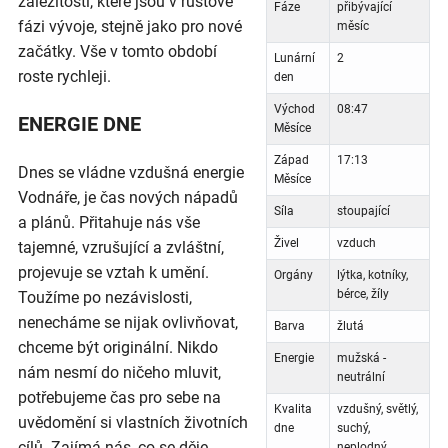
záležitosti, které jsou v růstové
Fáze
přibývající
fázi vývoje, stejně jako pro nové
měsíc
začátky. Vše v tomto období
Lunární
2
roste rychleji.
den
Východ
08:47
ENERGIE DNE
Měsíce
Západ
17:13
Dnes se vládne vzdušná energie
Měsíce
Vodnáře, je čas nových nápadů
Síla
stoupající
a plánů. Přitahuje nás vše
Živel
vzduch
tajemné, vzrušující a zvláštní,
projevuje se vztah k umění.
Orgány
lýtka, kotníky,
bérce, žíly
Toužíme po nezávislosti,
nenecháme se nijak ovlivňovat,
Barva
žlutá
chceme být originální. Nikdo
Energie
mužská -
nám nesmí do ničeho mluvit,
neutrální
potřebujeme čas pro sebe na
Kvalita
vzdušný, světlý,
uvědomění si vlastních životních
dne
suchý,
cílů. Zajímá nás, co se děje
neplodný