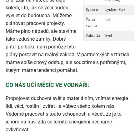
kolem, i to, jak se věci budou
Systém
systém žláz
vyvíjet do budoucna. Můžeme
Živná
tuk
plánovat pracovní projekty.
kvalita
Máme plno nápadů, ale stavíme
Zahrada
květ
také vzdušné zámky. Dobrý
přítel po boku nám pomůže tyto
plány postavit na reálný základ. V partnerských vztazích
máme spíše citový odstup, ale soucítíme s potřebnými,
kterým máme tendenci pomáhat.
CO NÁS UČÍ MĚSÍC VE VODNÁŘI:
Propojovat duchovní svět s materiálním, vnímat energie
lidí, věcí, rostlin i zvířat ..a vůbec všeho kolem nás.
Vědomě pracovat s touto schopností a vědět, že je to
jenom na nás, zda se těmito energiemi necháme
ovlivňovat.