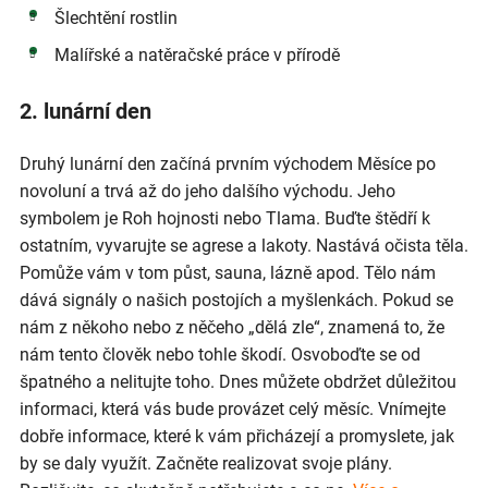
Šlechtění rostlin
Malířské a natěračské práce v přírodě
2. lunární den
Druhý lunární den začíná prvním východem Měsíce po
novoluní a trvá až do jeho dalšího východu. Jeho
symbolem je Roh hojnosti nebo Tlama. Buďte štědří k
ostatním, vyvarujte se agrese a lakoty. Nastává očista těla.
Pomůže vám v tom půst, sauna, lázně apod. Tělo nám
dává signály o našich postojích a myšlenkách. Pokud se
nám z někoho nebo z něčeho „dělá zle“, znamená to, že
nám tento člověk nebo tohle škodí. Osvoboďte se od
špatného a nelitujte toho. Dnes můžete obdržet důležitou
informaci, která vás bude provázet celý měsíc. Vnímejte
dobře informace, které k vám přicházejí a promyslete, jak
by se daly využít. Začněte realizovat svoje plány.