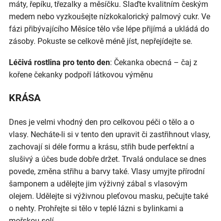
máty, řepíku, třezalky a měsíčku. Slaďte kvalitním českým
medem nebo vyzkoušejte nízkokalorický palmový cukr. Ve
fázi přibývajícího Měsíce tělo vše lépe přijímá a ukládá do
zásoby. Pokuste se celkově méně jíst, nepřejídejte se.
Léčivá rostlina pro tento den
: Čekanka obecná – čaj z
kořene čekanky podpoří látkovou výměnu
KRÁSA
Dnes je velmi vhodný den pro celkovou péči o tělo a o
vlasy. Necháte-li si v tento den upravit či zastřihnout vlasy,
zachovají si déle formu a krásu, střih bude perfektní a
slušivý a účes bude dobře držet. Trvalá ondulace se dnes
povede, změna střihu a barvy také. Vlasy umyjte přírodní
šamponem a udělejte jim výživný zábal s vlasovým
olejem. Udělejte si výživnou pleťovou masku, pečujte také
o nehty. Prohřejte si tělo v teplé lázni s bylinkami a
mořskou solí.