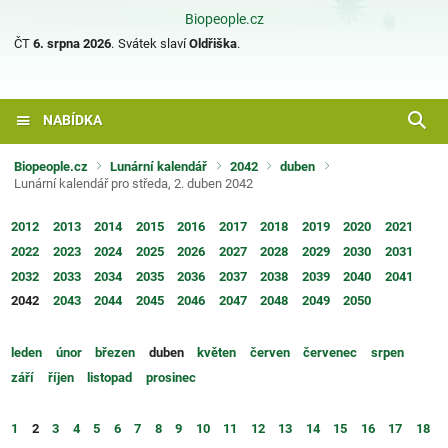
Biopeople.cz
ČT
6. srpna 2026
.
Svátek slaví
Oldřiška
.
NABÍDKA
Biopeople.cz
Lunární kalendář
2042
duben
Lunární kalendář pro středa, 2. duben 2042
2012
2013
2014
2015
2016
2017
2018
2019
2020
2021
2022
2023
2024
2025
2026
2027
2028
2029
2030
2031
2032
2033
2034
2035
2036
2037
2038
2039
2040
2041
2042
2043
2044
2045
2046
2047
2048
2049
2050
leden
únor
březen
duben
květen
červen
červenec
srpen
září
říjen
listopad
prosinec
1
2
3
4
5
6
7
8
9
10
11
12
13
14
15
16
17
18