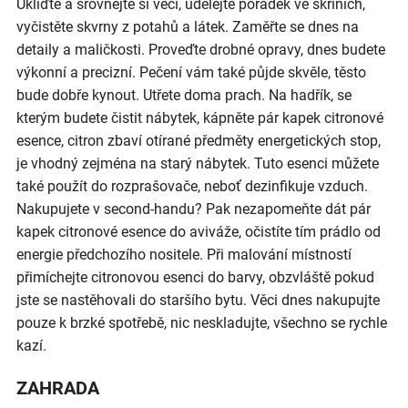
Ukliďte a srovnejte si věci, udělejte pořádek ve skříních,
vyčistěte skvrny z potahů a látek. Zaměřte se dnes na
detaily a maličkosti. Proveďte drobné opravy, dnes budete
výkonní a precizní. Pečení vám také půjde skvěle, těsto
bude dobře kynout. Utřete doma prach. Na hadřík, se
kterým budete čistit nábytek, kápněte pár kapek citronové
esence, citron zbaví otírané předměty energetických stop,
je vhodný zejména na starý nábytek. Tuto esenci můžete
také použít do rozprašovače, neboť dezinfikuje vzduch.
Nakupujete v second-handu? Pak nezapomeňte dát pár
kapek citronové esence do aviváže, očistíte tím prádlo od
energie předchozího nositele. Při malování místností
přimíchejte citronovou esenci do barvy, obzvláště pokud
jste se nastěhovali do staršího bytu. Věci dnes nakupujte
pouze k brzké spotřebě, nic neskladujte, všechno se rychle
kazí.
ZAHRADA