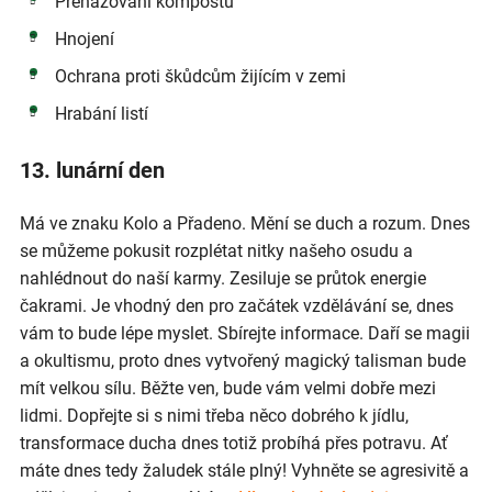
Přehazování kompostu
Hnojení
Ochrana proti škůdcům žijícím v zemi
Hrabání listí
13. lunární den
Má ve znaku Kolo a Přadeno. Mění se duch a rozum. Dnes
se můžeme pokusit rozplétat nitky našeho osudu a
nahlédnout do naší karmy. Zesiluje se průtok energie
čakrami. Je vhodný den pro začátek vzdělávání se, dnes
vám to bude lépe myslet. Sbírejte informace. Daří se magii
a okultismu, proto dnes vytvořený magický talisman bude
mít velkou sílu. Běžte ven, bude vám velmi dobře mezi
lidmi. Dopřejte si s nimi třeba něco dobrého k jídlu,
transformace ducha dnes totiž probíhá přes potravu. Ať
máte dnes tedy žaludek stále plný! Vyhněte se agresivitě a