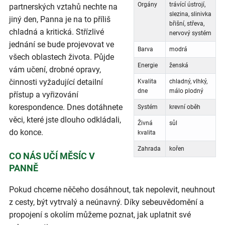
Orgány
trávící ústrojí,
partnerských vztahů nechte na
slezina, slinivka
jiný den, Panna je na to příliš
břišní, střeva,
chladná a kritická. Střízlivé
nervový systém
jednání se bude projevovat ve
Barva
modrá
všech oblastech života. Půjde
Energie
ženská
vám učení, drobné opravy,
činnosti vyžadující detailní
Kvalita
chladný, vlhký,
dne
málo plodný
přístup a vyřizování
korespondence. Dnes dotáhnete
Systém
krevní oběh
věci, které jste dlouho odkládali,
Živná
sůl
do konce.
kvalita
Zahrada
kořen
CO NÁS UČÍ MĚSÍC V
PANNĚ
Pokud chceme něčeho dosáhnout, tak nepolevit, neuhnout
z cesty, být vytrvalý a neúnavný. Díky sebeuvědomění a
propojení s okolím můžeme poznat, jak uplatnit své