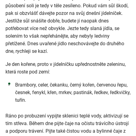
působení soli je tedy v těle zesíleno. Pokud vám sůl škodí,
pak si obzvlášť dávejte pozor na svůj dnešní jídelníček.
Jestliže sůl snášíte dobře, budete jí naopak dnes
potřebovat více než obvykle. Jezte tedy slaná jídla, se
solením to však nepřehánějte, aby nebyly ledviny
přetížené. Dnes uvařené jídlo neschovávejte do druhého
dne, rychleji se kazí.
Je den kořene, proto v jídelníčku upřednostněte zeleninu,
která roste pod zemí:
Brambory, celer, čekanku, černý kořen, červenou řepu,
česnek, fenykl, křen, mrkev, pastinák, ředkev, ředkvičky,
tuřín.
Ráno po probuzení vypijte sklenici teplé vody, aktivizují se
tím střeva. Během dne pijte čaje na očistu trávícího ústrojí
a podporu trávení. Pijte také čistou vodu a bylinné čaje z