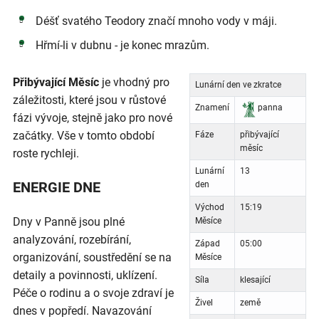
Déšť svatého Teodory značí mnoho vody v máji.
Hřmí-li v dubnu - je konec mrazům.
Přibývající Měsíc
je vhodný pro
Lunární den ve zkratce
záležitosti, které jsou v růstové
Znamení
panna
fázi vývoje, stejně jako pro nové
začátky. Vše v tomto období
Fáze
přibývající
měsíc
roste rychleji.
Lunární
13
ENERGIE DNE
den
Východ
15:19
Dny v Panně jsou plné
Měsíce
analyzování, rozebírání,
Západ
05:00
organizování, soustředění se na
Měsíce
detaily a povinnosti, uklízení.
Síla
klesající
Péče o rodinu a o svoje zdraví je
Živel
země
dnes v popředí. Navazování