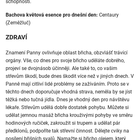
schopnosti.
Bachova květová esence pro dnešní den:
Centaury
(Zeměžluč)
ZDRAVÍ
Znamení Panny ovlivňuje oblast břicha, obzvlášť trávící
orgány. Vše, co dnes pro svoje břicho uděláte dobrého,
projeví se dvojnásob účinněji. Ale také to, co vašim
střevům škodí, bude dnes škodit více než v jiných dnech. V
Panně mají citliví lidé problémy se zažíváním. Proto se v
těchto dnech doporučuje vhodná strava, neměla by se jíst
těžká nebo tučná jídla. Dnes je vhodný den pro návštěvu
lékaře. Střevům udělá dobře dostatek pohybu. Můžete si
udělat jemnou masáž břicha krouživými pohyby ve směru
hodinových ručiček, zakroužit si trupem a udělat pár
předklonů, podpoříte tak střevní činnost. Dělejte cviky na
posílení břišních svalů. Namažte si břicho olejem, který