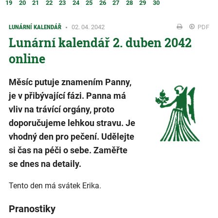
19
20
21
22
23
24
25
26
27
28
29
30
LUNÁRNÍ KALENDÁŘ
02. 04. 2042
PDF
Lunární kalendář 2. duben 2042
online
Měsíc putuje znamením Panny,
je v přibývající fázi. Panna má
vliv na trávící orgány, proto
doporučujeme lehkou stravu. Je
vhodný den pro pečení. Udělejte
si čas na péči o sebe. Zaměřte
se dnes na detaily.
Tento den má svátek Erika.
Pranostiky