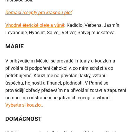
Domácí recepty pro krásnou pleť
Vhodné éterické oleje a vůně
: Kadidlo, Verbena, Jasmín,
Levandule, Hyacint, Šalvěj, Vetiver, Šalvěj muškátová
MAGIE
V přibývajícím Měsíci se provádějí rituály a kouzla na
přivolání či podpoření čehokoliv, co nám schází a co
potřebujeme. Kouzlíme na přivolání lásky, vztahu,
úspěchu, hojnosti a financí, plodnosti. V Panně se
provádějí obřady především na přivolání zdraví a zapuzení
nemoci, na odstranění negativních energií a vibrací.
Vyberte si kouzlo..
DOMÁCNOST