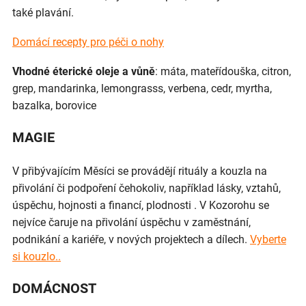
také plavání.
Domácí recepty pro péči o nohy
Vhodné éterické oleje a vůně
: máta, mateřídouška, citron,
grep, mandarinka, lemongrasss, verbena, cedr, myrtha,
bazalka, borovice
MAGIE
V přibývajícím Měsíci se provádějí rituály a kouzla na
přivolání či podpoření čehokoliv, například lásky, vztahů,
úspěchu, hojnosti a financí, plodnosti . V Kozorohu se
nejvíce čaruje na přivolání úspěchu v zaměstnání,
podnikání a kariéře, v nových projektech a dílech.
Vyberte
si kouzlo..
DOMÁCNOST