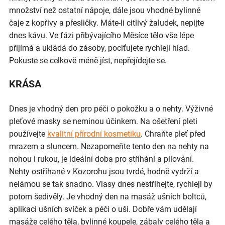
množství než ostatní nápoje, dále jsou vhodné bylinné
čaje z kopřivy a přesličky. Máte-li citlivý žaludek, nepijte
dnes kávu. Ve fázi přibývajícího Měsíce tělo vše lépe
přijímá a ukládá do zásoby, pociťujete rychleji hlad.
Pokuste se celkově méně jíst, nepřejídejte se.
KRÁSA
Dnes je vhodný den pro péči o pokožku a o nehty. Výživné
pleťové masky se neminou účinkem. Na ošetření pleti
používejte
kvalitní přírodní kosmetiku
. Chraňte pleť před
mrazem a sluncem. Nezapomeňte tento den na nehty na
nohou i rukou, je ideální doba pro stříhání a pilování.
Nehty ostříhané v Kozorohu jsou tvrdé, hodně vydrží a
nelámou se tak snadno. Vlasy dnes nestříhejte, rychleji by
potom šedivěly. Je vhodný den na masáž ušních boltců,
aplikaci ušních svíček a péči o uši. Dobře vám udělají
masáže celého těla, bylinné koupele, zábaly celého těla a