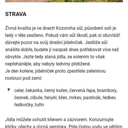
STRAVA
Živná kvalita je ve dnech Kozoroha sůl, působení soli je
tedy v těle zesíleno. Pokud vám sůl škodí, pak si obzvlášť
dávejte pozor na svůj dnešní jídelníček. Jestliže sůl
snášíte dobře, budete jí naopak dnes potřebovat více než
obvykle. Jezte tedy slaná jídla, se solením to však
nepřehánějte, aby nebyly ledviny přetížené.
Je den kořene, jídelníček proto zpestřete zeleninou
rostoucí pod zemí:
celer, čekanka, černý kořen, červená řepa, brambory,
česnek, cibule, fenykl, křen, mrkev, pastinák, ředkev,
ředkvičky, tuřín
Jídla můžete ochutit křenem a zázvorem. Konzumujte
klíčky, ořechy a různá semínka. Pijte čistou vodu ve větším