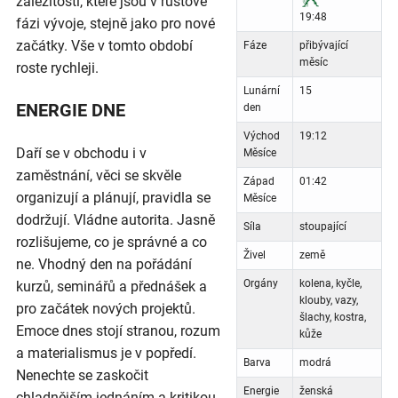
záležitosti, které jsou v růstové
19:48
fázi vývoje, stejně jako pro nové
začátky. Vše v tomto období
Fáze
přibývající
měsíc
roste rychleji.
Lunární
15
ENERGIE DNE
den
Východ
19:12
Daří se v obchodu i v
Měsíce
zaměstnání, věci se skvěle
Západ
01:42
organizují a plánují, pravidla se
Měsíce
dodržují. Vládne autorita. Jasně
Síla
stoupající
rozlišujeme, co je správné a co
Živel
země
ne. Vhodný den na pořádání
Orgány
kolena, kyčle,
kurzů, seminářů a přednášek a
klouby, vazy,
pro začátek nových projektů.
šlachy, kostra,
Emoce dnes stojí stranou, rozum
kůže
a materialismus je v popředí.
Barva
modrá
Nenechte se zaskočit
Energie
ženská
chladnějším jednáním a kritikou,