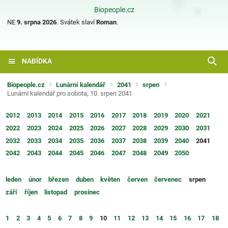
Biopeople.cz
NE
9. srpna 2026
.
Svátek slaví
Roman
.
NABÍDKA
Biopeople.cz
Lunární kalendář
2041
srpen
Lunární kalendář pro sobota, 10. srpen 2041
2012
2013
2014
2015
2016
2017
2018
2019
2020
2021
2022
2023
2024
2025
2026
2027
2028
2029
2030
2031
2032
2033
2034
2035
2036
2037
2038
2039
2040
2041
2042
2043
2044
2045
2046
2047
2048
2049
2050
leden
únor
březen
duben
květen
červen
červenec
srpen
září
říjen
listopad
prosinec
1
2
3
4
5
6
7
8
9
10
11
12
13
14
15
16
17
18