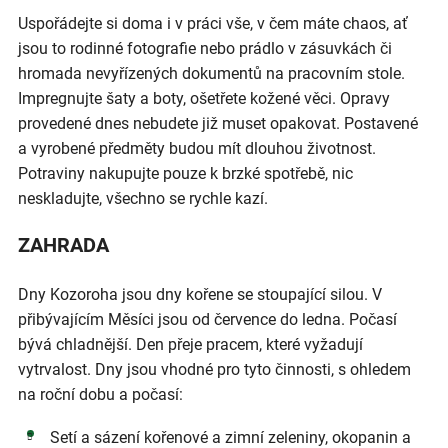
Uspořádejte si doma i v práci vše, v čem máte chaos, ať
jsou to rodinné fotografie nebo prádlo v zásuvkách či
hromada nevyřízených dokumentů na pracovním stole.
Impregnujte šaty a boty, ošetřete kožené věci. Opravy
provedené dnes nebudete již muset opakovat. Postavené
a vyrobené předměty budou mít dlouhou životnost.
Potraviny nakupujte pouze k brzké spotřebě, nic
neskladujte, všechno se rychle kazí.
ZAHRADA
Dny Kozoroha jsou dny kořene se stoupající silou. V
přibývajícím Měsíci jsou od července do ledna. Počasí
bývá chladnější. Den přeje pracem, které vyžadují
vytrvalost. Dny jsou vhodné pro tyto činnosti, s ohledem
na roční dobu a počasí:
Setí a sázení kořenové a zimní zeleniny, okopanin a