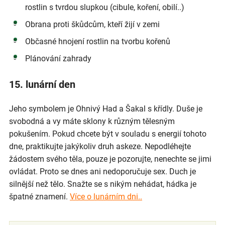
rostlin s tvrdou slupkou (cibule, koření, obilí..)
Obrana proti škůdcům, kteří žijí v zemi
Občasné hnojení rostlin na tvorbu kořenů
Plánování zahrady
15. lunární den
Jeho symbolem je Ohnivý Had a Šakal s křídly. Duše je
svobodná a vy máte sklony k různým tělesným
pokušením. Pokud chcete být v souladu s energií tohoto
dne, praktikujte jakýkoliv druh askeze. Nepodléhejte
žádostem svého těla, pouze je pozorujte, nenechte se jimi
ovládat. Proto se dnes ani nedoporučuje sex. Duch je
silnější než tělo. Snažte se s nikým nehádat, hádka je
špatné znamení.
Více o lunárním dni..