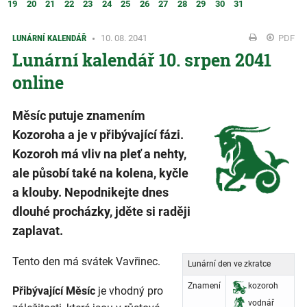
19
20
21
22
23
24
25
26
27
28
29
30
31
LUNÁRNÍ KALENDÁŘ
10. 08. 2041
PDF
Lunární kalendář 10. srpen 2041
online
Měsíc putuje znamením
Kozoroha a je v přibývající fázi.
Kozoroh má vliv na pleť a nehty,
ale působí také na kolena, kyčle
a klouby. Nepodnikejte dnes
dlouhé procházky, jděte si raději
zaplavat.
Tento den má svátek Vavřinec.
Lunární den ve zkratce
Znamení
kozoroh
Přibývající Měsíc
je vhodný pro
vodnář