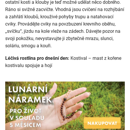
ostatní kosti a klouby je teď možné udělat něco dobrého.
Ráno si svižně zacvičte. Vhodná jsou cvičení na rozhýbání
a zahřátí kloubů, krouživé pohyby trupu a natahovací
cviky. Provádějte cviky na povzbuzení krevního oběhu,
„svíčku“, jízdu na kole vleže na zádech. Dávejte pozor na
svoji pokožku, nevystavujte ji zbytečně mrazu, slunci,
soláriu, smogu a kouři.
Léčivá rostlina pro dnešní den:
Kostival – mast z kořene
kostivalu spojuje a hojí