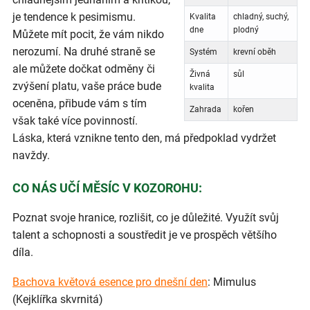
je tendence k pesimismu.
Kvalita
chladný, suchý,
dne
plodný
Můžete mít pocit, že vám nikdo
nerozumí. Na druhé straně se
Systém
krevní oběh
ale můžete dočkat odměny či
Živná
sůl
zvýšení platu, vaše práce bude
kvalita
oceněna, přibude vám s tím
Zahrada
kořen
však také více povinností.
Láska, která vznikne tento den, má předpoklad vydržet
navždy.
CO NÁS UČÍ MĚSÍC V KOZOROHU:
Poznat svoje hranice, rozlišit, co je důležité. Využít svůj
talent a schopnosti a soustředit je ve prospěch většího
díla.
Bachova květová esence pro dnešní den
: Mimulus
(Kejklířka skvrnitá)