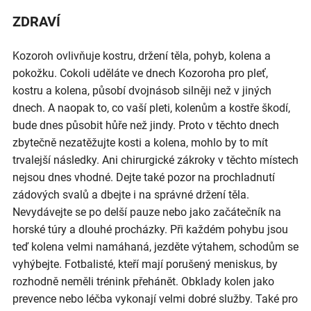
ZDRAVÍ
Kozoroh ovlivňuje kostru, držení těla, pohyb, kolena a
pokožku. Cokoli uděláte ve dnech Kozoroha pro pleť,
kostru a kolena, působí dvojnásob silněji než v jiných
dnech. A naopak to, co vaší pleti, kolenům a kostře škodí,
bude dnes působit hůře než jindy. Proto v těchto dnech
zbytečně nezatěžujte kosti a kolena, mohlo by to mít
trvalejší následky. Ani chirurgické zákroky v těchto místech
nejsou dnes vhodné. Dejte také pozor na prochladnutí
zádových svalů a dbejte i na správné držení těla.
Nevydávejte se po delší pauze nebo jako začátečník na
horské túry a dlouhé procházky. Při každém pohybu jsou
teď kolena velmi namáhaná, jezděte výtahem, schodům se
vyhýbejte. Fotbalisté, kteří mají porušený meniskus, by
rozhodně neměli trénink přehánět. Obklady kolen jako
prevence nebo léčba vykonají velmi dobré služby. Také pro