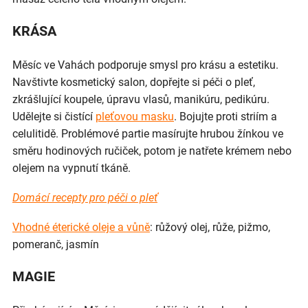
KRÁSA
Měsíc ve Vahách podporuje smysl pro krásu a estetiku.
Navštivte kosmetický salon, dopřejte si péči o pleť,
zkrášlující koupele, úpravu vlasů, manikúru, pedikúru.
Udělejte si čistící
pleťovou masku
. Bojujte proti striím a
celulitidě. Problémové partie masírujte hrubou žínkou ve
směru hodinových ručiček, potom je natřete krémem nebo
olejem na vypnutí tkáně.
Domácí recepty pro péči o pleť
Vhodné éterické oleje a vůně
: růžový olej, růže, pižmo,
pomeranč, jasmín
MAGIE