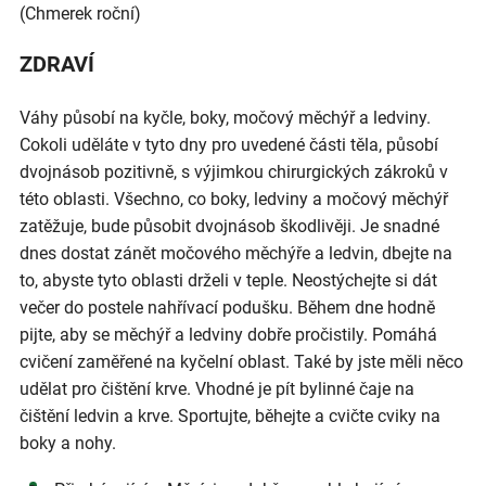
(Chmerek roční)
ZDRAVÍ
Váhy působí na kyčle, boky, močový měchýř a ledviny.
Cokoli uděláte v tyto dny pro uvedené části těla, působí
dvojnásob pozitivně, s výjimkou chirurgických zákroků v
této oblasti. Všechno, co boky, ledviny a močový měchýř
zatěžuje, bude působit dvojnásob škodlivěji. Je snadné
dnes dostat zánět močového měchýře a ledvin, dbejte na
to, abyste tyto oblasti drželi v teple. Neostýchejte si dát
večer do postele nahřívací podušku. Během dne hodně
pijte, aby se měchýř a ledviny dobře pročistily. Pomáhá
cvičení zaměřené na kyčelní oblast. Také by jste měli něco
udělat pro čištění krve. Vhodné je pít bylinné čaje na
čištění ledvin a krve. Sportujte, běhejte a cvičte cviky na
boky a nohy.