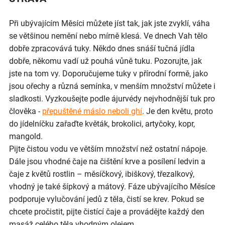
Při ubývajícím Měsíci můžete jíst tak, jak jste zvyklí, váha
se většinou nemění nebo mírně klesá. Ve dnech Vah tělo
dobře zpracovává tuky. Někdo dnes snáší tučná jídla
dobře, někomu vadí už pouhá vůně tuku. Pozorujte, jak
jste na tom vy. Doporučujeme tuky v přírodní formě, jako
jsou ořechy a různá semínka, v menším množství můžete i
sladkosti. Vyzkoušejte podle ájurvédy nejvhodnější tuk pro
člověka -
přepuštěné máslo neboli ghí
. Je den květu, proto
do jídelníčku zařaďte květák, brokolici, artyčoky, kopr,
mangold.
Pijte čistou vodu ve větším množství než ostatní nápoje.
Dále jsou vhodné čaje na čištění krve a posílení ledvin a
čaje z květů rostlin – měsíčkový, ibiškový, třezalkový,
vhodný je také šípkový a mátový. Fáze ubývajícího Měsíce
podporuje vylučování jedů z těla, čistí se krev. Pokud se
chcete pročistit, pijte čistící čaje a provádějte každý den
masáž celého těla vhodným olejem.