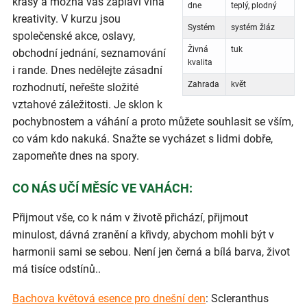
krásy a možná vás zaplaví vlna
dne
teplý, plodný
kreativity. V kurzu jsou
Systém
systém žláz
společenské akce, oslavy,
Živná
tuk
obchodní jednání, seznamování
kvalita
i rande. Dnes nedělejte zásadní
Zahrada
květ
rozhodnutí, neřešte složité
vztahové záležitosti. Je sklon k
pochybnostem a váhání a proto můžete souhlasit se vším,
co vám kdo nakuká. Snažte se vycházet s lidmi dobře,
zapomeňte dnes na spory.
CO NÁS UČÍ MĚSÍC VE VAHÁCH:
Přijmout vše, co k nám v životě přichází, přijmout
minulost, dávná zranění a křivdy, abychom mohli být v
harmonii sami se sebou. Není jen černá a bílá barva, život
má tisíce odstínů..
Bachova květová esence pro dnešní den
: Scleranthus