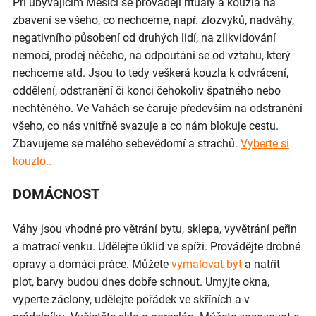
Při ubývajícím Měsíci se provádějí rituály a kouzla na
zbavení se všeho, co nechceme, např. zlozvyků, nadváhy,
negativního působení od druhých lidí, na zlikvidování
nemocí, prodej něčeho, na odpoutání se od vztahu, který
nechceme atd. Jsou to tedy veškerá kouzla k odvrácení,
oddělení, odstranění či konci čehokoliv špatného nebo
nechtěného. Ve Vahách se čaruje především na odstranění
všeho, co nás vnitřně svazuje a co nám blokuje cestu.
Zbavujeme se malého sebevědomí a strachů.
Vyberte si
kouzlo..
DOMÁCNOST
Váhy jsou vhodné pro větrání bytu, sklepa, vyvětrání peřin
a matrací venku. Udělejte úklid ve spíži. Provádějte drobné
opravy a domácí práce. Můžete
vymalovat byt
a natřít
plot, barvy budou dnes dobře schnout. Umyjte okna,
vyperte záclony, udělejte pořádek ve skříních a v