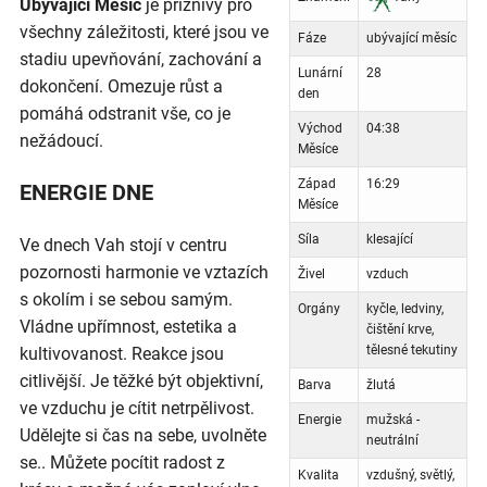
Ubývající Měsíc
je příznivý pro
všechny záležitosti, které jsou ve
Fáze
ubývající měsíc
stadiu upevňování, zachování a
Lunární
28
dokončení. Omezuje růst a
den
pomáhá odstranit vše, co je
Východ
04:38
nežádoucí.
Měsíce
Západ
16:29
ENERGIE DNE
Měsíce
Síla
klesající
Ve dnech Vah stojí v centru
pozornosti harmonie ve vztazích
Živel
vzduch
s okolím i se sebou samým.
Orgány
kyčle, ledviny,
Vládne upřímnost, estetika a
čištění krve,
tělesné tekutiny
kultivovanost. Reakce jsou
citlivější. Je těžké být objektivní,
Barva
žlutá
ve vzduchu je cítit netrpělivost.
Energie
mužská -
Udělejte si čas na sebe, uvolněte
neutrální
se.. Můžete pocítit radost z
Kvalita
vzdušný, světlý,