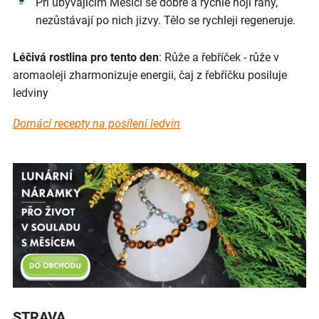
Při ubývajícím Měsíci se dobře a rychle hojí rány,
nezůstávají po nich jizvy. Tělo se rychleji regeneruje.
Léčivá rostlina pro tento den
: Růže a řebříček - růže v
aromaoleji zharmonizuje energii, čaj z řebříčku posiluje
ledviny
Domácí recepty na posílení ledvin
STRAVA