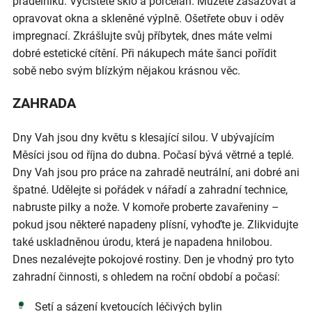
prádelníku. Vyčistěte sklo a porcelán. Můžete zasazovat a
opravovat okna a skleněné výplně. Ošetřete obuv i oděv
impregnací. Zkrášlujte svůj příbytek, dnes máte velmi
dobré estetické cítění. Při nákupech máte šanci pořídit
sobě nebo svým blízkým nějakou krásnou věc.
ZAHRADA
Dny Vah jsou dny květu s klesající silou. V ubývajícím
Měsíci jsou od října do dubna. Počasí bývá větrné a teplé.
Dny Vah jsou pro práce na zahradě neutrální, ani dobré ani
špatné. Udělejte si pořádek v nářadí a zahradní technice,
nabruste pilky a nože. V komoře proberte zavařeniny –
pokud jsou některé napadeny plísní, vyhoďte je. Zlikvidujte
také uskladněnou úrodu, která je napadena hnilobou.
Dnes nezalévejte pokojové rostiny. Den je vhodný pro tyto
zahradní činnosti, s ohledem na roční období a počasí:
Setí a sázení kvetoucích léčivých bylin