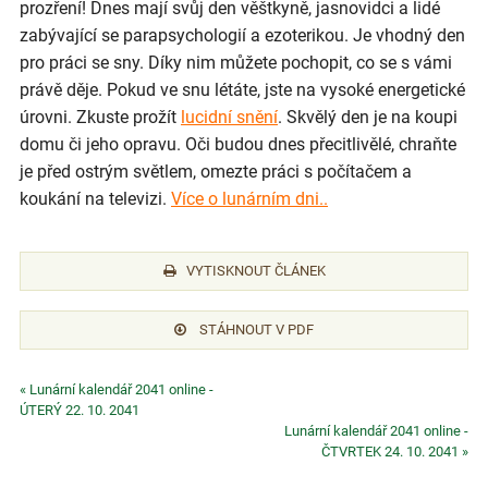
prozření! Dnes mají svůj den věštkyně, jasnovidci a lidé
zabývající se parapsychologií a ezoterikou. Je vhodný den
pro práci se sny. Díky nim můžete pochopit, co se s vámi
právě děje. Pokud ve snu létáte, jste na vysoké energetické
úrovni. Zkuste prožít
lucidní snění
. Skvělý den je na koupi
domu či jeho opravu. Oči budou dnes přecitlivělé, chraňte
je před ostrým světlem, omezte práci s počítačem a
koukání na televizi.
Více o lunárním dni..
VYTISKNOUT ČLÁNEK
STÁHNOUT V PDF
« Lunární kalendář 2041 online -
ÚTERÝ 22. 10. 2041
Lunární kalendář 2041 online -
ČTVRTEK 24. 10. 2041 »