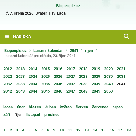
Biopeople.cz
PÁ
7. srpna 2026
.
Svátek slaví
Lada
.
NABÍDKA
Biopeople.cz
Lunární kalendář
2041
říjen
Lunární kalendář pro středa, 23. říjen 2041
2012
2013
2014
2015
2016
2017
2018
2019
2020
2021
2022
2023
2024
2025
2026
2027
2028
2029
2030
2031
2032
2033
2034
2035
2036
2037
2038
2039
2040
2041
2042
2043
2044
2045
2046
2047
2048
2049
2050
leden
únor
březen
duben
květen
červen
červenec
srpen
září
říjen
listopad
prosinec
1
2
3
4
5
6
7
8
9
10
11
12
13
14
15
16
17
18