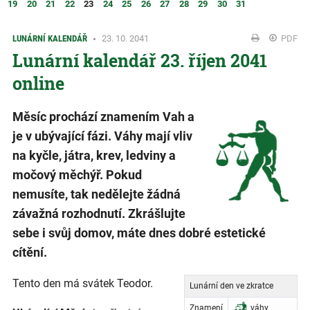
19
20
21
22
23
24
25
26
27
28
29
30
31
LUNÁRNÍ KALENDÁŘ
23. 10. 2041
PDF
Lunární kalendář 23. říjen 2041
online
Měsíc prochází znamením Vah a
je v ubývající fázi. Váhy mají vliv
na kyčle, játra, krev, ledviny a
močový měchýř. Pokud
nemusíte, tak nedělejte žádná
závažná rozhodnutí. Zkrášlujte
sebe i svůj domov, máte dnes dobré estetické
cítění.
Tento den má svátek Teodor.
Lunární den ve zkratce
Znamení
váhy