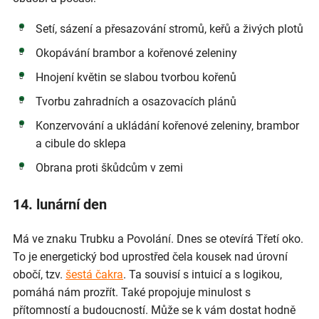
Setí, sázení a přesazování stromů, keřů a živých plotů
Okopávání brambor a kořenové zeleniny
Hnojení květin se slabou tvorbou kořenů
Tvorbu zahradních a osazovacích plánů
Konzervování a ukládání kořenové zeleniny, brambor
a cibule do sklepa
Obrana proti škůdcům v zemi
14. lunární den
Má ve znaku Trubku a Povolání. Dnes se otevírá Třetí oko.
To je energetický bod uprostřed čela kousek nad úrovní
obočí, tzv.
šestá čakra
. Ta souvisí s intuicí a s logikou,
pomáhá nám prozřít. Také propojuje minulost s
přítomností a budoucností. Může se k vám dostat hodně