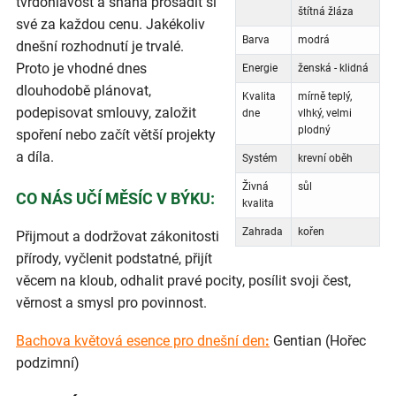
tvrdohlavost a snaha prosadit si
štítná žláza
své za každou cenu. Jakékoliv
Barva
modrá
dnešní rozhodnutí je trvalé.
Proto je vhodné dnes
Energie
ženská - klidná
dlouhodobě plánovat,
Kvalita
mírně teplý,
podepisovat smlouvy, založit
dne
vlhký, velmi
plodný
spoření nebo začít větší projekty
a díla.
Systém
krevní oběh
Živná
sůl
CO NÁS UČÍ MĚSÍC V BÝKU:
kvalita
Zahrada
kořen
Přijmout a dodržovat zákonitosti
přírody, vyčlenit podstatné, přijít
věcem na kloub, odhalit pravé pocity, posílit svoji čest,
věrnost a smysl pro povinnost.
Bachova květová esence pro dnešní den
:
Gentian (Hořec
podzimní)