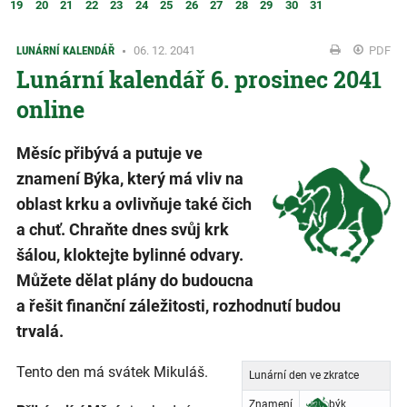
19
20
21
22
23
24
25
26
27
28
29
30
31
LUNÁRNÍ KALENDÁŘ
06. 12. 2041
PDF
Lunární kalendář 6. prosinec 2041
online
Měsíc přibývá a putuje ve
znamení Býka, který má vliv na
oblast krku a ovlivňuje také čich
a chuť. Chraňte dnes svůj krk
šálou, kloktejte bylinné odvary.
Můžete dělat plány do budoucna
a řešit finanční záležitosti, rozhodnutí budou
trvalá.
Tento den má svátek Mikuláš.
Lunární den ve zkratce
Znamení
býk