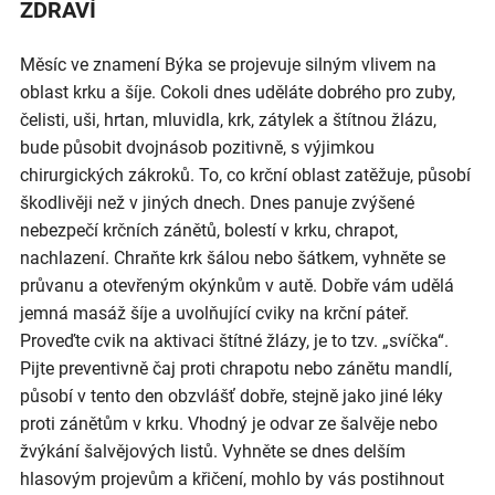
ZDRAVÍ
Měsíc ve znamení Býka se projevuje silným vlivem na
oblast krku a šíje. Cokoli dnes uděláte dobrého pro zuby,
čelisti, uši, hrtan, mluvidla, krk, zátylek a štítnou žlázu,
bude působit dvojnásob pozitivně, s výjimkou
chirurgických zákroků. To, co krční oblast zatěžuje, působí
škodlivěji než v jiných dnech. Dnes panuje zvýšené
nebezpečí krčních zánětů, bolestí v krku, chrapot,
nachlazení. Chraňte krk šálou nebo šátkem, vyhněte se
průvanu a otevřeným okýnkům v autě. Dobře vám udělá
jemná masáž šíje a uvolňující cviky na krční páteř.
Proveďte cvik na aktivaci štítné žlázy, je to tzv. „svíčka“.
Pijte preventivně čaj proti chrapotu nebo zánětu mandlí,
působí v tento den obzvlášť dobře, stejně jako jiné léky
proti zánětům v krku. Vhodný je odvar ze šalvěje nebo
žvýkání šalvějových listů. Vyhněte se dnes delším
hlasovým projevům a křičení, mohlo by vás postihnout