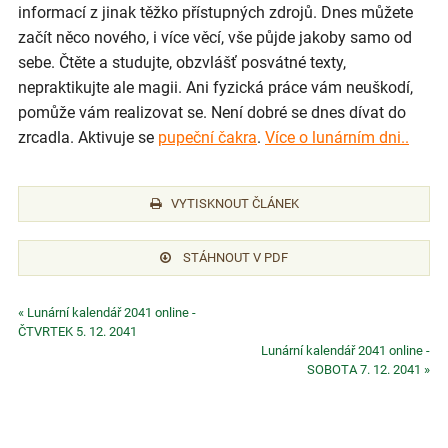
informací z jinak těžko přístupných zdrojů. Dnes můžete
začít něco nového, i více věcí, vše půjde jakoby samo od
sebe. Čtěte a studujte, obzvlášť posvátné texty,
nepraktikujte ale magii. Ani fyzická práce vám neuškodí,
pomůže vám realizovat se. Není dobré se dnes dívat do
zrcadla. Aktivuje se
pupeční čakra
.
Více o lunárním dni..
VYTISKNOUT ČLÁNEK
STÁHNOUT V PDF
« Lunární kalendář 2041 online -
ČTVRTEK 5. 12. 2041
Lunární kalendář 2041 online -
SOBOTA 7. 12. 2041 »