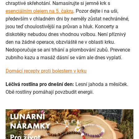
chraptivé skřehotání. Namasírujte si jemně krk s
esenciálním olejem na 5. čakru
. Pozor dejte i na uši,
především v chladném dni by neměly zůstat nechráněné,
jsou teď choulostivější na průvan a hluk. Koncerty a
diskotéky nebudou dnes vhodnou volbou. Není příznivý
den na žádné operace, obzvláště ne v oblasti krku.
Nedoporučuje se ani trhání a plombování zubů. Prevence
zubního kazu a masáž dásní se vám ale dnes vyplatí.
Domácí recepty proti bolestem v krku
Léčivá rostlina pro dnešní den:
Lesní jahoda a měsíček.
Obě rostliny pomáhají povzbudit energii.