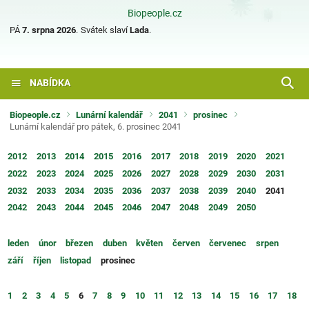
Biopeople.cz
PÁ
7. srpna 2026
.
Svátek slaví
Lada
.
NABÍDKA
Biopeople.cz
Lunární kalendář
2041
prosinec
Lunární kalendář pro pátek, 6. prosinec 2041
2012
2013
2014
2015
2016
2017
2018
2019
2020
2021
2022
2023
2024
2025
2026
2027
2028
2029
2030
2031
2032
2033
2034
2035
2036
2037
2038
2039
2040
2041
2042
2043
2044
2045
2046
2047
2048
2049
2050
leden
únor
březen
duben
květen
červen
červenec
srpen
září
říjen
listopad
prosinec
1
2
3
4
5
6
7
8
9
10
11
12
13
14
15
16
17
18