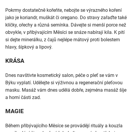
Pokrmy dostatečně kořeňte, nebojte se výrazného koření
jako je koriandr, muškát či oregano. Do stravy zařaďte také
klíčky, ořechy a různá semínka. Dávejte si menší porce než
obvykle, v přibývajícím Měsíci se snáze nabírají kila. K pití
si dejte minerálku, z čajů nejlépe mátový proti bolestem
hlavy, šípkový a lipový.
KRÁSA
Dnes navštivte kosmetický salon, péče o pleť se vám v
Býku vyplatí. Udělejte si výživnou a regenerační pleťovou
masku. Masáž vám dnes udělá dobře, zejména masáž šíje
a horní části zad.
MAGIE
Během přibývajícího Měsíce se provádějí rituály a kouzla