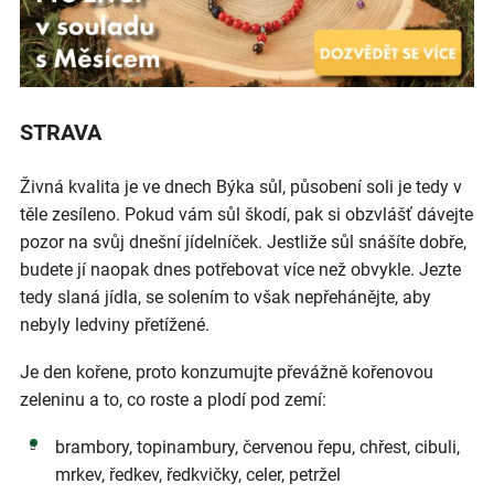
STRAVA
Živná kvalita je ve dnech Býka sůl, působení soli je tedy v
těle zesíleno. Pokud vám sůl škodí, pak si obzvlášť dávejte
pozor na svůj dnešní jídelníček. Jestliže sůl snášíte dobře,
budete jí naopak dnes potřebovat více než obvykle. Jezte
tedy slaná jídla, se solením to však nepřehánějte, aby
nebyly ledviny přetížené.
Je den kořene, proto konzumujte převážně kořenovou
zeleninu a to, co roste a plodí pod zemí:
brambory, topinambury, červenou řepu, chřest, cibuli,
mrkev, ředkev, ředkvičky, celer, petržel