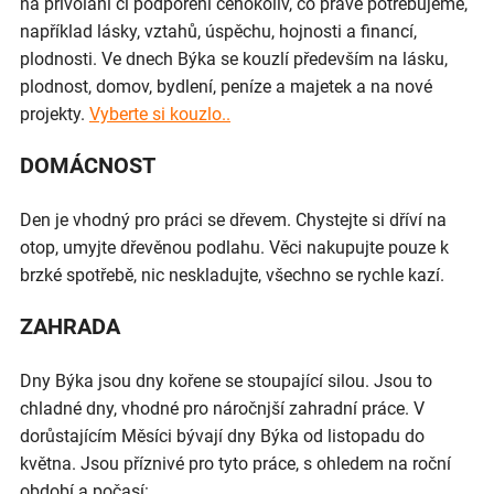
na přivolání či podpoření čehokoliv, co právě potřebujeme,
například lásky, vztahů, úspěchu, hojnosti a financí,
plodnosti. Ve dnech Býka se kouzlí především na lásku,
plodnost, domov, bydlení, peníze a majetek a na nové
projekty.
Vyberte si kouzlo..
DOMÁCNOST
Den je vhodný pro práci se dřevem. Chystejte si dříví na
otop, umyjte dřevěnou podlahu. Věci nakupujte pouze k
brzké spotřebě, nic neskladujte, všechno se rychle kazí.
ZAHRADA
Dny Býka jsou dny kořene se stoupající silou. Jsou to
chladné dny, vhodné pro náročnjší zahradní práce. V
dorůstajícím Měsíci bývají dny Býka od listopadu do
května. Jsou příznivé pro tyto práce, s ohledem na roční
období a počasí: