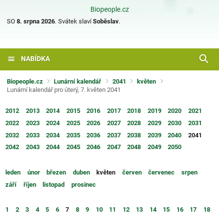
Biopeople.cz
SO
8. srpna 2026
.
Svátek slaví
Soběslav
.
NABÍDKA
Biopeople.cz
Lunární kalendář
2041
květen
Lunární kalendář pro úterý, 7. květen 2041
2012
2013
2014
2015
2016
2017
2018
2019
2020
2021
2022
2023
2024
2025
2026
2027
2028
2029
2030
2031
2032
2033
2034
2035
2036
2037
2038
2039
2040
2041
2042
2043
2044
2045
2046
2047
2048
2049
2050
leden
únor
březen
duben
květen
červen
červenec
srpen
září
říjen
listopad
prosinec
1
2
3
4
5
6
7
8
9
10
11
12
13
14
15
16
17
18