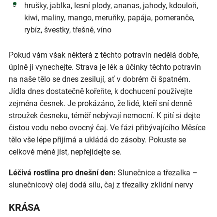
hrušky, jablka, lesní plody, ananas, jahody, kdouloň,
kiwi, maliny, mango, meruňky, papája, pomeranče,
rybíz, švestky, třešně, víno
Pokud vám však některá z těchto potravin nedělá dobře,
úplně ji vynechejte. Strava je lék a účinky těchto potravin
na naše tělo se dnes zesilují, ať v dobrém či špatném.
Jídla dnes dostatečně kořeňte, k dochucení používejte
zejména česnek. Je prokázáno, že lidé, kteří sní denně
stroužek česneku, téměř nebývají nemocní. K pití si dejte
čistou vodu nebo ovocný čaj. Ve fázi přibývajícího Měsíce
tělo vše lépe přijímá a ukládá do zásoby. Pokuste se
celkově méně jíst, nepřejídejte se.
Léčivá rostlina pro dnešní den:
Slunečnice a třezalka –
slunečnicový olej dodá sílu, čaj z třezalky zklidní nervy
KRÁSA