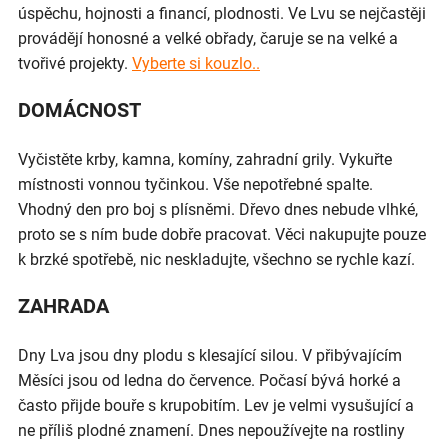
úspěchu, hojnosti a financí, plodnosti. Ve Lvu se nejčastěji
provádějí honosné a velké obřady, čaruje se na velké a
tvořivé projekty.
Vyberte si kouzlo..
DOMÁCNOST
Vyčistěte krby, kamna, komíny, zahradní grily. Vykuřte
místnosti vonnou tyčinkou. Vše nepotřebné spalte.
Vhodný den pro boj s plísněmi. Dřevo dnes nebude vlhké,
proto se s ním bude dobře pracovat. Věci nakupujte pouze
k brzké spotřebě, nic neskladujte, všechno se rychle kazí.
ZAHRADA
Dny Lva jsou dny plodu s klesající silou. V přibývajícím
Měsíci jsou od ledna do července. Počasí bývá horké a
často přijde bouře s krupobitím. Lev je velmi vysušující a
ne příliš plodné znamení. Dnes nepoužívejte na rostliny