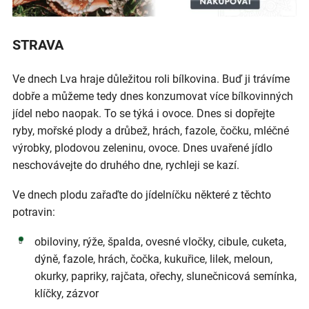
STRAVA
Ve dnech Lva hraje důležitou roli bílkovina. Buď ji trávíme
dobře a můžeme tedy dnes konzumovat více bílkovinných
jídel nebo naopak. To se týká i ovoce. Dnes si dopřejte
ryby, mořské plody a drůbež, hrách, fazole, čočku, mléčné
výrobky, plodovou zeleninu, ovoce. Dnes uvařené jídlo
neschovávejte do druhého dne, rychleji se kazí.
Ve dnech plodu zařaďte do jídelníčku některé z těchto
potravin:
obiloviny, rýže, špalda, ovesné vločky, cibule, cuketa,
dýně, fazole, hrách, čočka, kukuřice, lilek, meloun,
okurky, papriky, rajčata, ořechy, slunečnicová semínka,
klíčky, zázvor