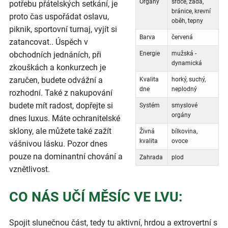
Orgány
srdce, záda,
potřebu přátelských setkání, je
bránice, krevní
proto čas uspořádat oslavu,
oběh, tepny
piknik, sportovní turnaj, vyjít si
Barva
červená
zatancovat.. Úspěch v
obchodních jednáních, při
Energie
mužská -
dynamická
zkouškách a konkurzech je
zaručen, budete odvážní a
Kvalita
horký, suchý,
dne
neplodný
rozhodní. Také z nakupování
budete mít radost, dopřejte si
Systém
smyslové
orgány
dnes luxus. Máte ochranitelské
sklony, ale můžete také zažít
Živná
bílkovina,
kvalita
ovoce
vášnivou lásku. Pozor dnes
pouze na dominantní chování a
Zahrada
plod
vznětlivost.
CO NÁS UČÍ MĚSÍC VE LVU:
Spojit slunečnou část, tedy tu aktivní, hrdou a extrovertní s