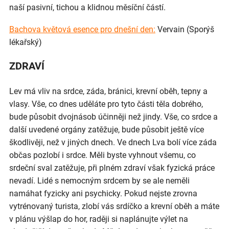
naší pasivní, tichou a klidnou měsíční částí.
Bachova květová esence pro dnešní den:
Vervain (Sporýš
lékařský)
ZDRAVÍ
Lev má vliv na srdce, záda, bránici, krevní oběh, tepny a
vlasy. Vše, co dnes uděláte pro tyto části těla dobrého,
bude působit dvojnásob účinněji než jindy. Vše, co srdce a
další uvedené orgány zatěžuje, bude působit ještě více
škodlivěji, než v jiných dnech. Ve dnech Lva bolí více záda
občas pozlobí i srdce. Měli byste vyhnout všemu, co
srdeční sval zatěžuje, při plném zdraví však fyzická práce
nevadí. Lidé s nemocným srdcem by se ale neměli
namáhat fyzicky ani psychicky. Pokud nejste zrovna
vytrénovaný turista, zlobí vás srdíčko a krevní oběh a máte
v plánu výšlap do hor, raději si naplánujte výlet na