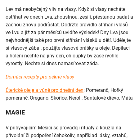
Lev má neobyčejný vliv na vlasy. Když si vlasy necháte
ostříhat ve dnech Lva, zhoustnou, zesílí, přestanou padat a
začnou znovu podrůstat. Dodržte pravidlo stříhání vlasů
ve Lvu a již za pár měsíců uvidíte výsledek! Dny Lva jsou
nejvhodnější také pro první stříhání vlásků u dětí. Udělejte
si vlasový zábal, použijte vlasové prášky a oleje. Depilaci
a holení nechte na jiný den, chloupky by zase rychle
vyrostly. Nechte si dnes namasírovat záda.
Domácí recepty pro pěkné vlasy
Éterické oleje a vůně pro dnešní den
: Pomeranč, Hořký
pomeranč, Oregano, Skořice, Neroli, Santalové dřevo, Máta
MAGIE
V přibývajícím Měsíci se provádějí rituály a kouzla na
přivolání či podpoření čehokoliv, například lásky, vztahů,