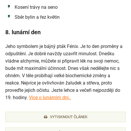
Kosení trávy na seno
Sběr bylin a řez květin
8. lunární den
Jeho symbolem je bájný pták Fénix. Je to den proměny a
odpuštění. Je dobré navždy uzavřít minulost. Dnešku
vládne alchymie, můžete si připravit lék na svoji nemoc,
bude mít maximální účinnost. Dnes však nedělejte nic s
ohněm. V těle probíhají velké biochemické změny a
reakce. Nejvíce je ovlivňován žaludek a střeva, proto
proveďte jejich očistu. Jezte lehce a večeři nejpozději do
19. hodiny.
Více o lunárním dni..
VYTISKNOUT ČLÁNEK