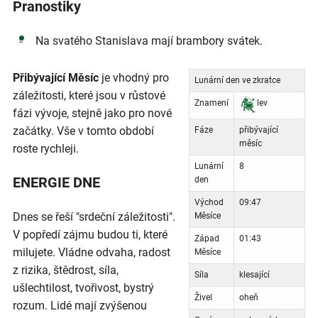
Pranostiky
Na svatého Stanislava mají brambory svátek.
Přibývající Měsíc
je vhodný pro
Lunární den ve zkratce
záležitosti, které jsou v růstové
Znamení
lev
fázi vývoje, stejně jako pro nové
začátky. Vše v tomto období
Fáze
přibývající
měsíc
roste rychleji.
Lunární
8
ENERGIE DNE
den
Východ
09:47
Dnes se řeší "srdeční záležitosti".
Měsíce
V popředí zájmu budou ti, které
Západ
01:43
milujete. Vládne odvaha, radost
Měsíce
z rizika, štědrost, síla,
Síla
klesající
ušlechtilost, tvořivost, bystrý
Živel
oheň
rozum. Lidé mají zvýšenou