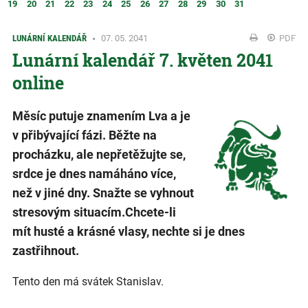
19
20
21
22
23
24
25
26
27
28
29
30
31
LUNÁRNÍ KALENDÁŘ
07. 05. 2041
PDF
Lunární kalendář 7. květen 2041
online
Měsíc putuje znamením Lva a je
v přibývající fázi. Běžte na
procházku, ale nepřetěžujte se,
srdce je dnes namáháno více,
než v jiné dny. Snažte se vyhnout
stresovým situacím.Chcete-li
mít husté a krásné vlasy, nechte si je dnes
zastřihnout.
Tento den má svátek Stanislav.