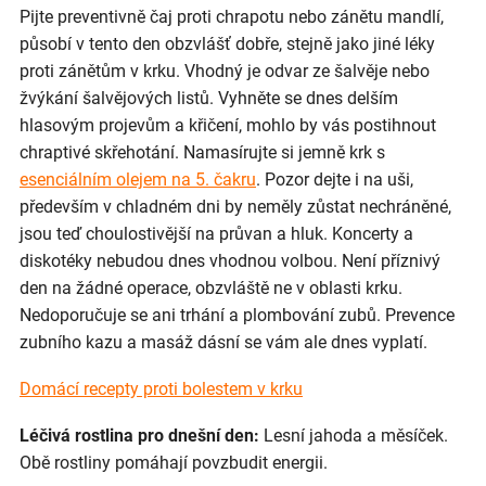
Pijte preventivně čaj proti chrapotu nebo zánětu mandlí,
působí v tento den obzvlášť dobře, stejně jako jiné léky
proti zánětům v krku. Vhodný je odvar ze šalvěje nebo
žvýkání šalvějových listů. Vyhněte se dnes delším
hlasovým projevům a křičení, mohlo by vás postihnout
chraptivé skřehotání. Namasírujte si jemně krk s
esenciálním olejem na 5. čakru
. Pozor dejte i na uši,
především v chladném dni by neměly zůstat nechráněné,
jsou teď choulostivější na průvan a hluk. Koncerty a
diskotéky nebudou dnes vhodnou volbou. Není příznivý
den na žádné operace, obzvláště ne v oblasti krku.
Nedoporučuje se ani trhání a plombování zubů. Prevence
zubního kazu a masáž dásní se vám ale dnes vyplatí.
Domácí recepty proti bolestem v krku
Léčivá rostlina pro dnešní den:
Lesní jahoda a měsíček.
Obě rostliny pomáhají povzbudit energii.