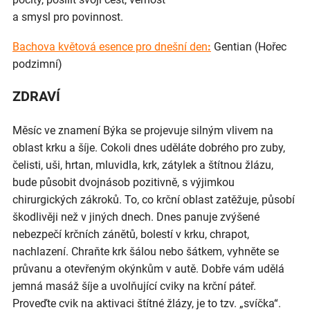
a smysl pro povinnost.
Bachova květová esence pro dnešní den
:
Gentian (Hořec
podzimní)
ZDRAVÍ
Měsíc ve znamení Býka se projevuje silným vlivem na
oblast krku a šíje. Cokoli dnes uděláte dobrého pro zuby,
čelisti, uši, hrtan, mluvidla, krk, zátylek a štítnou žlázu,
bude působit dvojnásob pozitivně, s výjimkou
chirurgických zákroků. To, co krční oblast zatěžuje, působí
škodlivěji než v jiných dnech. Dnes panuje zvýšené
nebezpečí krčních zánětů, bolestí v krku, chrapot,
nachlazení. Chraňte krk šálou nebo šátkem, vyhněte se
průvanu a otevřeným okýnkům v autě. Dobře vám udělá
jemná masáž šíje a uvolňující cviky na krční páteř.
Proveďte cvik na aktivaci štítné žlázy, je to tzv. „svíčka“.