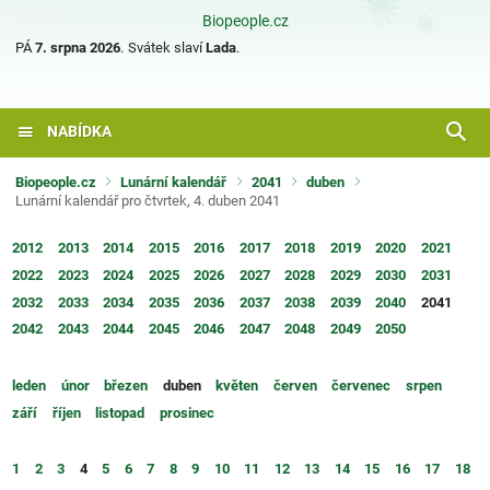
Biopeople.cz
PÁ
7. srpna 2026
.
Svátek slaví
Lada
.
NABÍDKA
Biopeople.cz
Lunární kalendář
2041
duben
Lunární kalendář pro čtvrtek, 4. duben 2041
2012
2013
2014
2015
2016
2017
2018
2019
2020
2021
2022
2023
2024
2025
2026
2027
2028
2029
2030
2031
2032
2033
2034
2035
2036
2037
2038
2039
2040
2041
2042
2043
2044
2045
2046
2047
2048
2049
2050
leden
únor
březen
duben
květen
červen
červenec
srpen
září
říjen
listopad
prosinec
1
2
3
4
5
6
7
8
9
10
11
12
13
14
15
16
17
18