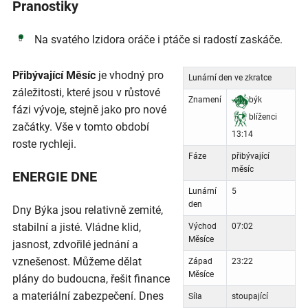
Pranostiky
Na svatého Izidora oráče i ptáče si radostí zaskáče.
Přibývající Měsíc
je vhodný pro
Lunární den ve zkratce
záležitosti, které jsou v růstové
Znamení
býk
fázi vývoje, stejně jako pro nové
blíženci
začátky. Vše v tomto období
13:14
roste rychleji.
Fáze
přibývající
měsíc
ENERGIE DNE
Lunární
5
den
Dny Býka jsou relativně zemité,
stabilní a jisté. Vládne klid,
Východ
07:02
Měsíce
jasnost, zdvořilé jednání a
vznešenost. Můžeme dělat
Západ
23:22
Měsíce
plány do budoucna, řešit finance
a materiální zabezpečení. Dnes
Síla
stoupající