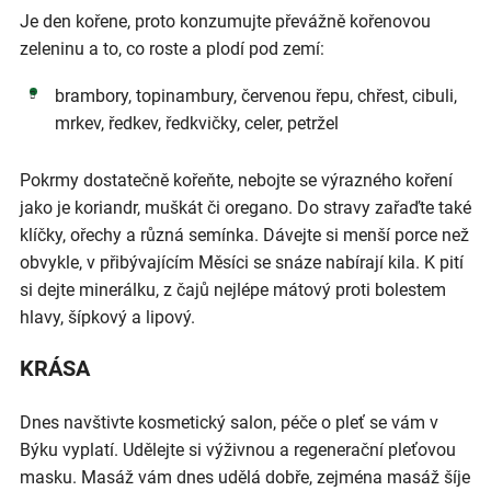
Je den kořene, proto konzumujte převážně kořenovou
zeleninu a to, co roste a plodí pod zemí:
brambory, topinambury, červenou řepu, chřest, cibuli,
mrkev, ředkev, ředkvičky, celer, petržel
Pokrmy dostatečně kořeňte, nebojte se výrazného koření
jako je koriandr, muškát či oregano. Do stravy zařaďte také
klíčky, ořechy a různá semínka. Dávejte si menší porce než
obvykle, v přibývajícím Měsíci se snáze nabírají kila. K pití
si dejte minerálku, z čajů nejlépe mátový proti bolestem
hlavy, šípkový a lipový.
KRÁSA
Dnes navštivte kosmetický salon, péče o pleť se vám v
Býku vyplatí. Udělejte si výživnou a regenerační pleťovou
masku. Masáž vám dnes udělá dobře, zejména masáž šíje