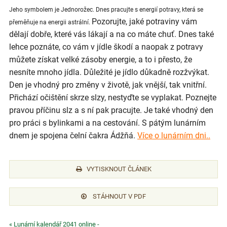
Jeho symbolem je Jednorožec. Dnes pracujte s energií potravy, která se
Pozorujte, jaké potraviny vám
přeměňuje na energii astrální.
dělají dobře, které vás lákají a na co máte chuť. Dnes také
lehce poznáte, co vám v jídle škodí a naopak z potravy
můžete získat velké zásoby energie, a to i přesto, že
nesníte mnoho jídla. Důležité je jídlo důkadně rozžvýkat.
Den je vhodný pro změny v životě, jak vnější, tak vnitřní.
Přichází očištění skrze slzy, nestyďte se vyplakat. Poznejte
pravou příčinu slz a s ní pak pracujte. Je také vhodný den
pro práci s bylinkami a na cestování. S pátým lunárním
dnem je spojena čelní čakra Ádžňá.
Více o lunárním dni..
VYTISKNOUT ČLÁNEK
STÁHNOUT V PDF
« Lunární kalendář 2041 online -