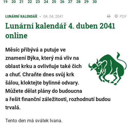
19
20
21
22
23
24
25
26
27
28
29
30
LUNÁRNÍ KALENDÁŘ
04. 04. 2041
PDF
Lunární kalendář 4. duben 2041
online
Měsíc přibývá a putuje ve
znamení Býka, který má vliv na
oblast krku a ovlivňuje také čich
a chuť. Chraňte dnes svůj krk
šálou, kloktejte bylinné odvary.
Můžete dělat plány do budoucna
a řešit finanční záležitosti, rozhodnutí budou
trvalá.
Tento den má svátek Ivana.