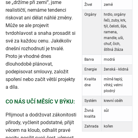
se „držíme při zemi“, jsme
Živel
země
realističtí, nemáme tendenci
Orgány
hrdlo, orgány
riskovat ani dělat náhlé změny.
řeči, zuby, krk,
Může se ale projevit
týl, čelisti, šíje,
ramena,
tvrdohlavost a snaha prosadit si
mandle, uši,
své za každou cenu. Jakékoliv
chuť, čich,
dnešní rozhodnutí je trvalé.
štítná žláza
Proto je vhodné dnes
Barva
modrá
dlouhodobě plánovat,
Energie
ženská - klidná
podepisovat smlouvy, založit
spoření nebo začít větší projekty
Kvalita
mírně teplý,
dne
vlhký, velmi
a díla.
plodný
CO NÁS UČÍ MĚSÍC V BÝKU:
Systém
krevní oběh
Živná
sůl
Přijmout a dodržovat zákonitosti
kvalita
přírody, vyčlenit podstatné, přijít
Zahrada
kořen
věcem na kloub, odhalit pravé
pocity, posílit svoji čest, věrnost