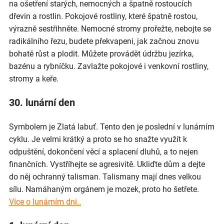
na ošetření starých, nemocných a špatně rostoucích
dřevin a rostlin. Pokojové rostliny, které špatně rostou,
výrazně sestřihněte. Nemocné stromy prořežte, nebojte se
radikálního řezu, budete překvapeni, jak začnou znovu
bohatě růst a plodit. Můžete provádět údržbu jezírka,
bazénu a rybníčku. Zavlažte pokojové i venkovní rostliny,
stromy a keře.
30. lunární den
Symbolem je Zlatá labuť. Tento den je poslední v lunárním
cyklu. Je velmi krátký a proto se ho snažte využít k
odpuštění, dokončení věcí a splacení dluhů, a to nejen
finančních. Vystříhejte se agresivitě. Ukliďte dům a dejte
do něj ochranný talisman. Talismany mají dnes velkou
sílu. Namáhaným orgánem je mozek, proto ho šetřete.
Více o lunárním dni..