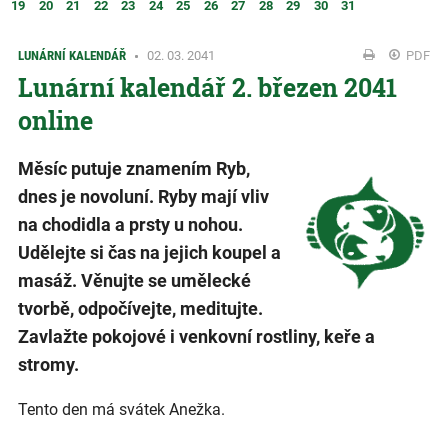
19
20
21
22
23
24
25
26
27
28
29
30
31
LUNÁRNÍ KALENDÁŘ
02. 03. 2041
PDF
Lunární kalendář 2. březen 2041
online
Měsíc putuje znamením Ryb,
dnes je novoluní. Ryby mají vliv
na chodidla a prsty u nohou.
Udělejte si čas na jejich koupel a
masáž. Věnujte se umělecké
tvorbě, odpočívejte, meditujte.
Zavlažte pokojové i venkovní rostliny, keře a
stromy.
Tento den má svátek Anežka.