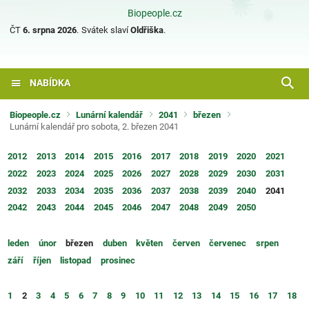
Biopeople.cz
ČT
6. srpna 2026
.
Svátek slaví
Oldřiška
.
NABÍDKA
Biopeople.cz
Lunární kalendář
2041
březen
Lunární kalendář pro sobota, 2. březen 2041
2012
2013
2014
2015
2016
2017
2018
2019
2020
2021
2022
2023
2024
2025
2026
2027
2028
2029
2030
2031
2032
2033
2034
2035
2036
2037
2038
2039
2040
2041
2042
2043
2044
2045
2046
2047
2048
2049
2050
leden
únor
březen
duben
květen
červen
červenec
srpen
září
říjen
listopad
prosinec
1
2
3
4
5
6
7
8
9
10
11
12
13
14
15
16
17
18