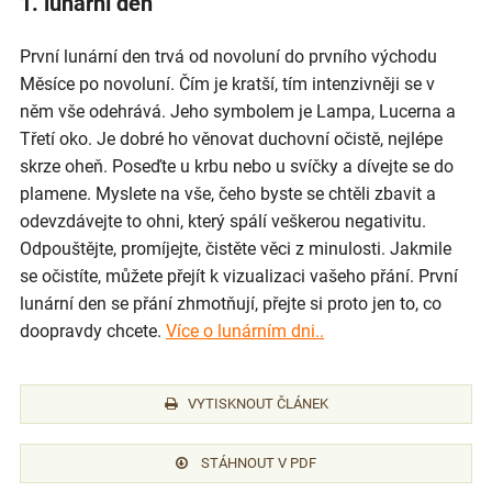
1. lunární den
První lunární den trvá od novoluní do prvního východu
Měsíce po novoluní. Čím je kratší, tím intenzivněji se v
něm vše odehrává. Jeho symbolem je Lampa, Lucerna a
Třetí oko. Je dobré ho věnovat duchovní očistě, nejlépe
skrze oheň. Poseďte u krbu nebo u svíčky a dívejte se do
plamene. Myslete na vše, čeho byste se chtěli zbavit a
odevzdávejte to ohni, který spálí veškerou negativitu.
Odpouštějte, promíjejte, čistěte věci z minulosti. Jakmile
se očistíte, můžete přejít k vizualizaci vašeho přání. První
lunární den se přání zhmotňují, přejte si proto jen to, co
doopravdy chcete.
Více o lunárním dni..
VYTISKNOUT ČLÁNEK
STÁHNOUT V PDF