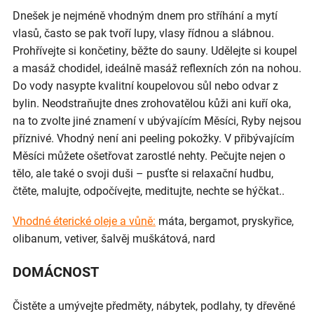
Dnešek je nejméně vhodným dnem pro stříhání a mytí
vlasů, často se pak tvoří lupy, vlasy řídnou a slábnou.
Prohřívejte si končetiny, běžte do sauny. Udělejte si koupel
a masáž chodidel, ideálně masáž reflexních zón na nohou.
Do vody nasypte kvalitní koupelovou sůl nebo odvar z
bylin. Neodstraňujte dnes zrohovatělou kůži ani kuří oka,
na to zvolte jiné znamení v ubývajícím Měsíci, Ryby nejsou
příznivé. Vhodný není ani peeling pokožky. V přibývajícím
Měsíci můžete ošetřovat zarostlé nehty. Pečujte nejen o
tělo, ale také o svoji duši – pusťte si relaxační hudbu,
čtěte, malujte, odpočívejte, meditujte, nechte se hýčkat..
Vhodné éterické oleje a vůně:
máta, bergamot, pryskyřice,
olibanum, vetiver, šalvěj muškátová, nard
DOMÁCNOST
Čistěte a umývejte předměty, nábytek, podlahy, ty dřevěné