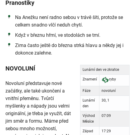
Pranostiky
Na Anežku není radno sebou v trávě šíti, protože se
celkem snadno vlčí neduh chytí.
Když v březnu hřmí, ve stodolách se tmí.
Zima často ještě do března strká hlavu a někdy jej i
dokonce zalehne.
NOVOLUNÍ
Lunární den ve zkratce
Znamení
ryby
Novoluní představuje nové
začátky, ale také ukončení a
Fáze
novoluní
vnitřní přeměnu. Tvůrčí
Lunární
30, 1
myšlenky a nápady jsou velmi
den
originální, je třeba je využít, dát
Východ
07:09
jim směr a formu. Máme před
Měsíce
sebou mnoho možností,
Západ
17:29