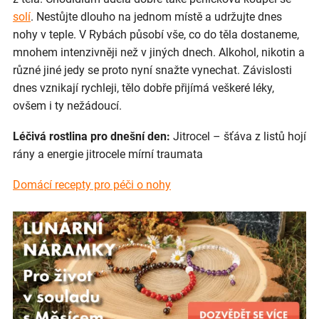
solí
. Nestůjte dlouho na jednom místě a udržujte dnes
nohy v teple. V Rybách působí vše, co do těla dostaneme,
mnohem intenzivněji než v jiných dnech. Alkohol, nikotin a
různé jiné jedy se proto nyní snažte vynechat. Závislosti
dnes vznikají rychleji, tělo dobře přijímá veškeré léky,
ovšem i ty nežádoucí.
Léčivá rostlina pro dnešní den:
Jitrocel – šťáva z listů hojí
rány a energie jitrocele mírní traumata
Domácí recepty pro péči o nohy