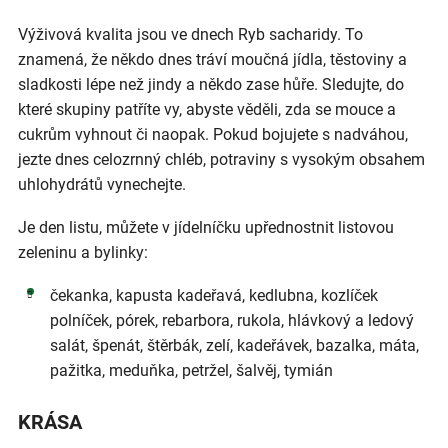
Výživová kvalita jsou ve dnech Ryb sacharidy. To
znamená, že někdo dnes tráví moučná jídla, těstoviny a
sladkosti lépe než jindy a někdo zase hůře. Sledujte, do
které skupiny patříte vy, abyste věděli, zda se mouce a
cukrům vyhnout či naopak. Pokud bojujete s nadváhou,
jezte dnes celozrnný chléb, potraviny s vysokým obsahem
uhlohydrátů vynechejte.
Je den listu, můžete v jídelníčku upřednostnit listovou
zeleninu a bylinky:
čekanka, kapusta kadeřavá, kedlubna, kozlíček
polníček, pórek, rebarbora, rukola, hlávkový a ledový
salát, špenát, štěrbák, zelí, kadeřávek, bazalka, máta,
pažitka, meduňka, petržel, šalvěj, tymián
KRÁSA