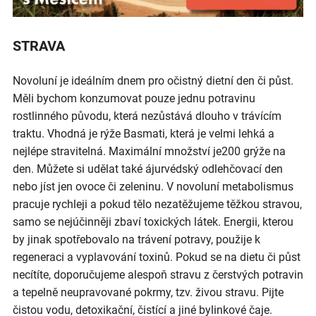
STRAVA
Novoluní je ideálním dnem pro očistný dietní den či půst.
Měli bychom konzumovat pouze jednu potravinu
rostlinného původu, která nezůstává dlouho v trávícím
traktu. Vhodná je rýže Basmati, která je velmi lehká a
nejlépe stravitelná. Maximální množství je200 grýže na
den. Můžete si udělat také ájurvédský odlehčovací den
nebo jíst jen ovoce či zeleninu. V novoluní metabolismus
pracuje rychleji a pokud tělo nezatěžujeme těžkou stravou,
samo se nejúčinněji zbaví toxických látek. Energii, kterou
by jinak spotřebovalo na trávení potravy, použije k
regeneraci a vyplavování toxinů. Pokud se na dietu či půst
necítíte, doporučujeme alespoň stravu z čerstvých potravin
a tepelně neupravované pokrmy, tzv. živou stravu. Pijte
čistou vodu, detoxikační, čistící a jiné bylinkové čaje.