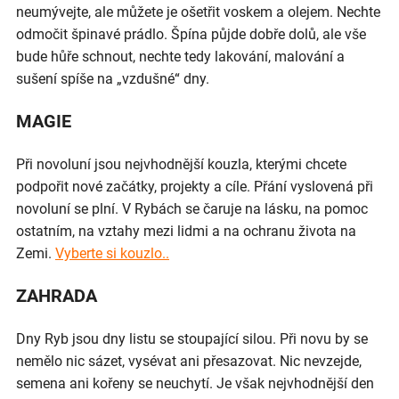
neumývejte, ale můžete je ošetřit voskem a olejem. Nechte
odmočit špinavé prádlo. Špína půjde dobře dolů, ale vše
bude hůře schnout, nechte tedy lakování, malování a
sušení spíše na „vzdušné“ dny.
MAGIE
Při novoluní jsou nejvhodnější kouzla, kterými chcete
podpořit nové začátky, projekty a cíle. Přání vyslovená při
novoluní se plní. V Rybách se čaruje na lásku, na pomoc
ostatním, na vztahy mezi lidmi a na ochranu života na
Zemi.
Vyberte si kouzlo..
ZAHRADA
Dny Ryb jsou dny listu se stoupající silou. Při novu by se
nemělo nic sázet, vysévat ani přesazovat. Nic nevzejde,
semena ani kořeny se neuchytí. Je však nejvhodnější den