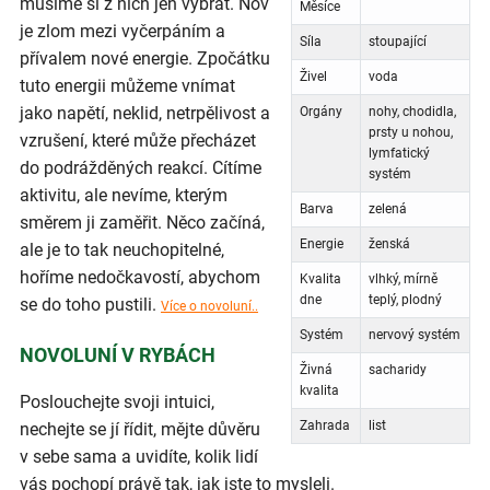
musíme si z nich jen vybrat. Nov
Měsíce
je zlom mezi vyčerpáním a
Síla
stoupající
přívalem nové energie. Zpočátku
Živel
voda
tuto energii můžeme vnímat
jako napětí, neklid, netrpělivost a
Orgány
nohy, chodidla,
prsty u nohou,
vzrušení, které může přecházet
lymfatický
do podrážděných reakcí. Cítíme
systém
aktivitu, ale nevíme, kterým
Barva
zelená
směrem ji zaměřit. Něco začíná,
Energie
ženská
ale je to tak neuchopitelné,
hoříme nedočkavostí, abychom
Kvalita
vlhký, mírně
dne
teplý, plodný
se do toho pustili.
Více o novoluní..
Systém
nervový systém
NOVOLUNÍ V RYBÁCH
Živná
sacharidy
kvalita
Poslouchejte svoji intuici,
Zahrada
list
nechejte se jí řídit, mějte důvěru
v sebe sama a uvidíte, kolik lidí
vás pochopí právě tak, jak jste to mysleli.