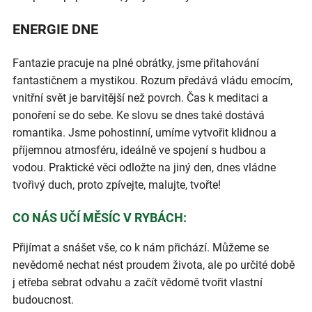
ENERGIE DNE
Fantazie pracuje na plné obrátky, jsme přitahování
fantastičnem a mystikou. Rozum předává vládu emocím,
vnitřní svět je barvitější než povrch. Čas k meditaci a
ponoření se do sebe. Ke slovu se dnes také dostává
romantika. Jsme pohostinní, umíme vytvořit klidnou a
příjemnou atmosféru, ideálně ve spojení s hudbou a
vodou. Praktické věci odložte na jiný den, dnes vládne
tvořivý duch, proto zpívejte, malujte, tvořte!
CO NÁS UČÍ MĚSÍC V RYBÁCH:
Přijímat a snášet vše, co k nám přichází. Můžeme se
nevědomě nechat nést proudem života, ale po určité době
j etřeba sebrat odvahu a začít vědomě tvořit vlastní
budoucnost.