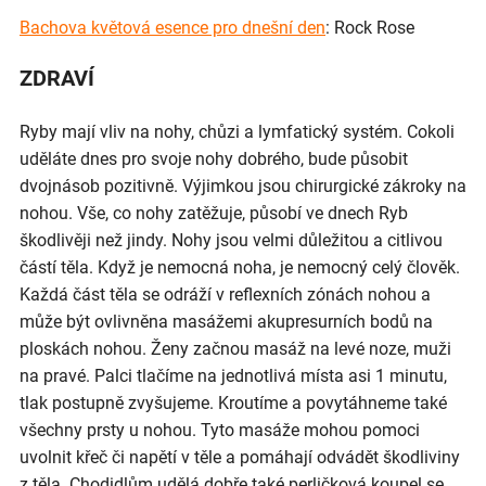
Bachova květová esence pro dnešní den
: Rock Rose
ZDRAVÍ
Ryby mají vliv na nohy, chůzi a lymfatický systém. Cokoli
uděláte dnes pro svoje nohy dobrého, bude působit
dvojnásob pozitivně. Výjimkou jsou chirurgické zákroky na
nohou. Vše, co nohy zatěžuje, působí ve dnech Ryb
škodlivěji než jindy. Nohy jsou velmi důležitou a citlivou
částí těla. Když je nemocná noha, je nemocný celý člověk.
Každá část těla se odráží v reflexních zónách nohou a
může být ovlivněna masážemi akupresurních bodů na
ploskách nohou. Ženy začnou masáž na levé noze, muži
na pravé. Palci tlačíme na jednotlivá místa asi 1 minutu,
tlak postupně zvyšujeme. Kroutíme a povytáhneme také
všechny prsty u nohou. Tyto masáže mohou pomoci
uvolnit křeč či napětí v těle a pomáhají odvádět škodliviny
z těla. Chodidlům udělá dobře také perličková koupel se