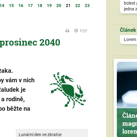
bolest 
14
15
16
17
18
19
20
21
22
23
jedna z
Článek
PDF
 prosinec 2040
Lorem i
Raka.
by vám v nich
žaludek je
 a rodině,
bo běžte na
Člán
magn
lore
Lunární den ve zkratce