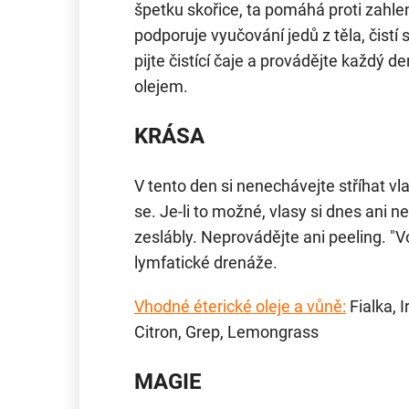
špetku skořice, ta pomáhá proti zahle
podporuje vyučování jedů z těla, čistí 
pijte čistící čaje a provádějte každý
olejem.
KRÁSA
V tento den si nenechávejte stříhat vl
se. Je-li to možné, vlasy si dnes ani ne
zeslábly. Neprovádějte ani peeling. "V
lymfatické drenáže.
Vhodné éterické oleje a vůně:
Fialka, I
Citron, Grep, Lemongrass
MAGIE