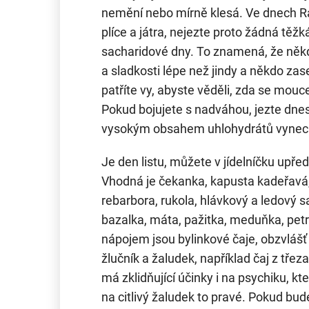
nemění nebo mírně klesá. Ve dnech Rak
plíce a játra, nejezte proto žádná těžk
sacharidové dny. To znamená, že někdo
a sladkosti lépe než jindy a někdo zas
patříte vy, abyste věděli, zda se mou
Pokud bojujete s nadváhou, jezte dnes
vysokým obsahem uhlohydrátů vynech
Je den listu, můžete v jídelníčku upřed
Vhodná je čekanka, kapusta kadeřavá, 
rebarbora, rukola, hlávkový a ledový sa
bazalka, máta, pažitka, meduňka, petr
nápojem jsou bylinkové čaje, obzvlášť t
žlučník a žaludek, například čaj z tře
má zklidňující účinky i na psychiku, kt
na citlivý žaludek to pravé. Pokud bude