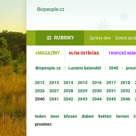
Biopeople.cz
RUBRIKY
Zprávy dne
Dobré zpr
e
MAGAZÍNY
HLÍVA ÚSTŘIČNÁ
TROPICKÉ NEM
Biopeople.cz
Lunární kalendář
2040
pros
2012
2013
2014
2015
2016
2017
2018
2026
2027
2028
2029
2030
2031
2032
2040
2041
2042
2043
2044
2045
2046
leden
únor
březen
duben
květen
červen
č
prosinec