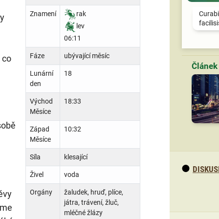
Znamení
rak
Curabi
ny
facilis
lev
06:11
Fáze
ubývající měsíc
 co
Lunární
18
den
Východ
18:33
Měsíce
sobě
Západ
10:32
Měsíce
Síla
klesající
DISKUS
Živel
voda
Orgány
žaludek, hruď, plíce,
ěvy
játra, trávení, žluč,
áme
mléčné žlázy