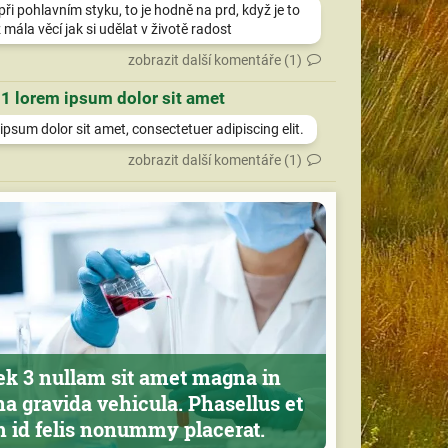
při pohlavním styku, to je hodně na prd, když je to
 mála věcí jak si udělat v životě radost
zobrazit další komentáře (1)
 1 lorem ipsum dolor sit amet
psum dolor sit amet, consectetuer adipiscing elit.
zobrazit další komentáře (1)
ek 3 nullam sit amet magna in
a gravida vehicula. Phasellus et
m id felis nonummy placerat.