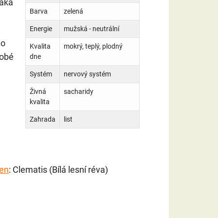
Láká
Barva
zelená
Energie
mužská - neutrální
no
Kvalita
mokrý, teplý, plodný
dobé
dne
Systém
nervový systém
Živná
sacharidy
kvalita
Zahrada
list
den
: Clematis (Bílá lesní réva)