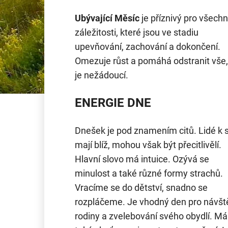
Ubývající Měsíc
je příznivý pro všech
záležitosti, které jsou ve stadiu
upevňování, zachování a dokončení.
Omezuje růst a pomáhá odstranit vše,
je nežádoucí.
ENERGIE DNE
Dnešek je pod znamením citů. Lidé k 
mají blíž, mohou však být přecitlivělí.
Hlavní slovo má intuice. Ozývá se
minulost a také různé formy strachů.
Vracíme se do dětství, snadno se
rozpláčeme. Je vhodný den pro návšt
rodiny a zvelebování svého obydlí. M