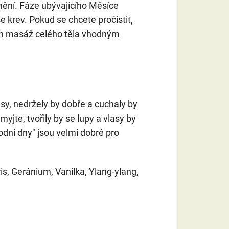
nění. Fáze ubývajícího Měsíce
se krev. Pokud se chcete pročistit,
 den masáž celého těla vhodným
asy, nedržely by dobře a cuchaly by
myjte, tvořily by se lupy a vlasy by
odní dny" jsou velmi dobré pro
ris, Geránium, Vanilka, Ylang-ylang,