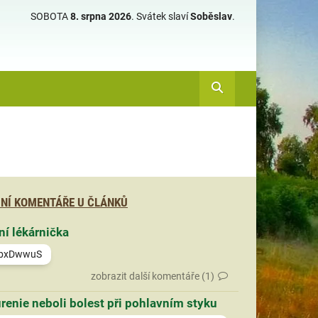
SOBOTA
8. srpna 2026
.
Svátek slaví
Soběslav
.
NÍ KOMENTÁŘE U ČLÁNKŮ
ní lékárnička
bxDwwuS
zobrazit další komentáře (1)
renie neboli bolest při pohlavním styku