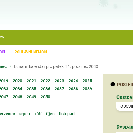
ávy
OCI
POHLAVNÍ NEMOCI
inec
Lunární kalendář pro pátek, 21. prosinec 2040
2019
2020
2021
2022
2023
2024
2025
POSLED
2033
2034
2035
2036
2037
2038
2039
Cestov
2047
2048
2049
2050
ODCJI
ervenec
srpen
září
říjen
listopad
Dyspau