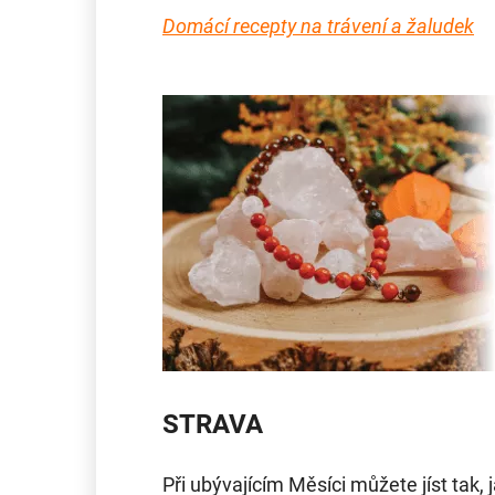
Domácí recepty na trávení a žaludek
STRAVA
Při ubývajícím Měsíci můžete jíst tak, j