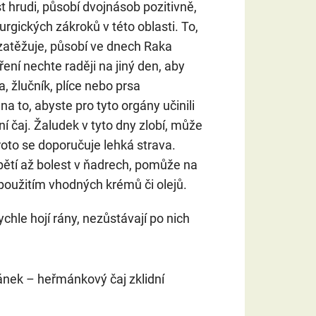
t hrudi, působí dvojnásob pozitivně,
urgických zákroků v této oblasti. To,
e zatěžuje, působí ve dnech Raka
ření nechte raději na jiný den, aby
a, žlučník, plíce nebo prsa
na to, abyste pro tyto orgány učinili
í čaj. Žaludek v tyto dny zlobí, může
proto se doporučuje lehká strava.
ětí až bolest v ňadrech, pomůže na
oužitím vhodných krémů či olejů.
ychle hojí rány, nezůstávají po nich
nek – heřmánkový čaj zklidní