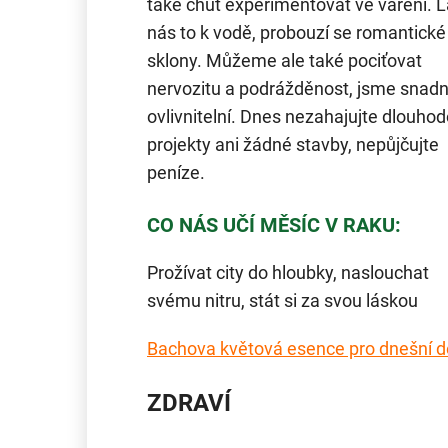
také chuť experimentovat ve vaření. 
nás to k vodě, probouzí se romantické
sklony. Můžeme ale také pociťovat
nervozitu a podrážděnost, jsme snad
ovlivnitelní. Dnes nezahajujte dlouho
projekty ani žádné stavby, nepůjčujte
peníze.
CO NÁS UČÍ MĚSÍC V RAKU:
Prožívat city do hloubky, naslouchat
svému nitru, stát si za svou láskou
Bachova květová esence pro dnešní 
ZDRAVÍ