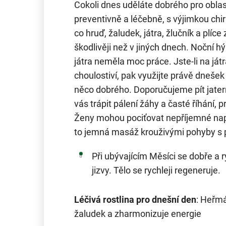
Cokoli dnes uděláte dobrého pro oblas
preventivně a léčebně, s výjimkou chir
co hruď, žaludek, játra, žlučník a plíc
škodlivěji než v jiných dnech. Noční hý
játra neměla moc práce. Jste-li na játr
choulostiví, pak využijte právě dnešek 
něco dobrého. Doporučujeme pít jatern
vás trápit pálení žáhy a časté říhání, 
Ženy mohou pociťovat nepříjemné nap
to jemná masáž krouživými pohyby s p
Při ubývajícím Měsíci se dobře a r
jizvy. Tělo se rychleji regeneruje.
Léčivá rostlina pro dnešní den
: Heřmá
žaludek a zharmonizuje energie