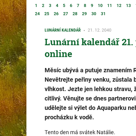
1
2
3
4
5
6
7
8
9
10
11
12
13
24
25
26
27
28
29
30
31
LUNÁRNÍ KALENDÁŘ
21. 12. 2040
Lunární kalendář 21.
online
Měsíc ubývá a putuje znamením 
Nevětrejte peřiny venku, zůstala 
vlhkost. Jezte jen lehkou stravu, 
citlivý. Věnujte se dnes partnerovi
udělejte si výlet do Aquaparku ne
procházku k vodě.
Tento den má svátek Natálie.