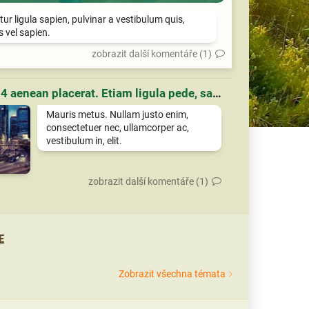
tur ligula sapien, pulvinar a vestibulum quis,
is vel sapien.
zobrazit další komentáře (1)
Článek 4 aenean placerat. Etiam ligula pede, sagittis quis, interdum ultricies, scelerisque eu.
Mauris metus. Nullam justo enim,
consectetuer nec, ullamcorper ac,
vestibulum in, elit.
zobrazit další komentáře (1)
E
Zobrazit všechna témata