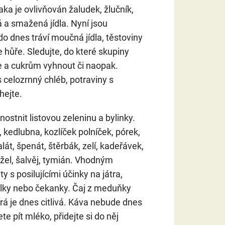
a je ovlivňován žaludek, žlučník,
á a smažená jídla. Nyní jsou
 dnes tráví moučná jídla, těstoviny
e hůře. Sledujte, do které skupiny
ce a cukrům vyhnout či naopak.
 celozrnný chléb, potraviny s
ejte.
nostnit listovou zeleninu a bylinky.
kedlubna, kozlíček polníček, pórek,
lát, špenát, štěrbák, zelí, kadeřávek,
žel, šalvěj, tymián. Vhodným
y s posilujícími účinky na játra,
zalky nebo čekanky. Čaj z meduňky
erá je dnes citlivá. Káva nebude dnes
te pít mléko, přidejte si do něj