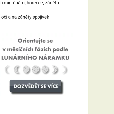
oti migrénám, horečce, zánětu
očí a na záněty spojivek