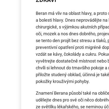
Beran má vliv na oblast hlavy, a proto
a bolesti hlavy. Dnes neprovádějte na
chirurgické, s výjimkou akutních případ
oči, mozek a nos dnes dobrého, projev
se tento den projít bez stresu a tlaků,
preventivní opatření proti migréně do
vzdát se kávy, čokolády a cukru. Poku
vyvětrejte dostatečně místnost nebo
chvíli si lehnout do tmavšího pokoje a
přiložte studený obklad, účinná je ta
pokožky krouživými pohyby.
Znamení Berana působí také na obličej
udělejte dnes pro své oči něco dobréh
ze světlíku lékařského, se neminou ú