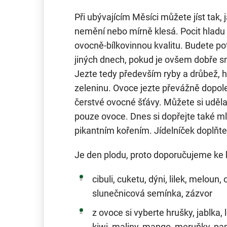
Při ubývajícím Měsíci můžete jíst tak, j
nemění nebo mírně klesá. Pocit hladu
ovocně-bílkovinnou kvalitu. Budete pot
jiných dnech, pokud je ovšem dobře sn
Jezte tedy především ryby a drůbež, h
zeleninu. Ovoce jezte převážně dopol
čerstvé ovocné šťávy. Můžete si uděla
pouze ovoce. Dnes si dopřejte také ml
pikantním kořením. Jídelníček doplňte 
Je den plodu, proto doporučujeme ke
cibuli, cuketu, dýni, lilek, meloun,
slunečnicová semínka, zázvor
z ovoce si vyberte hrušky, jablka, 
kiwi, maliny, mango, meruňky, pap