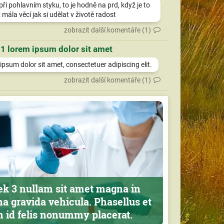
při pohlavním styku, to je hodně na prd, když je to
 mála věcí jak si udělat v životě radost
zobrazit další komentáře (1)
 1 lorem ipsum dolor sit amet
psum dolor sit amet, consectetuer adipiscing elit.
zobrazit další komentáře (1)
ek 3 nullam sit amet magna in
a gravida vehicula. Phasellus et
m id felis nonummy placerat.