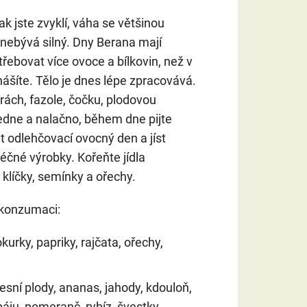
ak jste zvyklí, váha se většinou
 nebývá silný. Dny Berana mají
řebovat více ovoce a bílkovin, než v
ášíte. Tělo je dnes lépe zpracovává.
rách, fazole, čočku, plodovou
edne a nalačno, během dne pijte
t odlehčovací ovocný den a jíst
éčné výrobky. Kořeňte jídla
klíčky, semínky a ořechy.
 konzumaci:
 okurky, papriky, rajčata, ořechy,
lesní plody, ananas, jahody, kdouloň,
áju, pomeranč, rybíz, švestky,