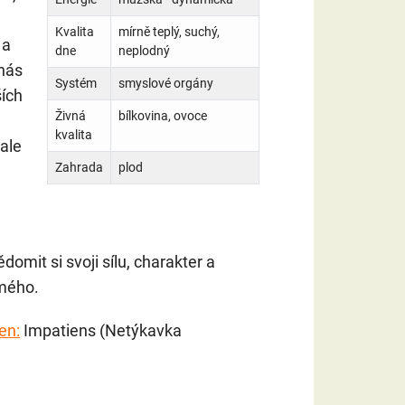
Kvalita
mírně teplý, suchý,
 a
dne
neplodný
 nás
Systém
smyslové orgány
ších
Živná
bílkovina, ovoce
kvalita
ale
Zahrada
plod
omit si svoji sílu, charakter a
mého.
en:
Impatiens (Netýkavka