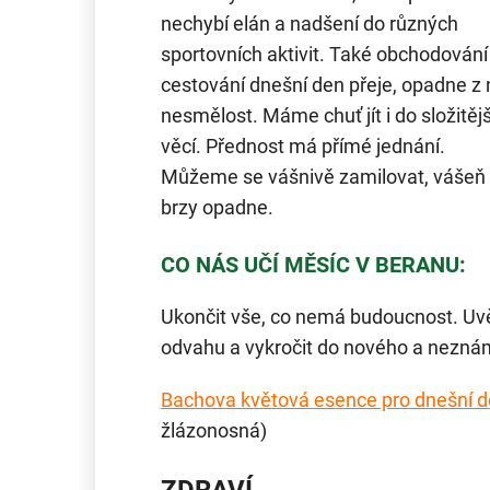
nechybí elán a nadšení do různých
sportovních aktivit. Také obchodování
cestování dnešní den přeje, opadne z
nesmělost. Máme chuť jít i do složitěj
věcí. Přednost má přímé jednání.
Můžeme se vášnivě zamilovat, vášeň 
brzy opadne.
CO NÁS UČÍ MĚSÍC V BERANU:
Ukončit vše, co nemá budoucnost. Uvěd
odvahu a vykročit do nového a nezná
Bachova květová esence pro dnešní d
žlázonosná)
ZDRAVÍ