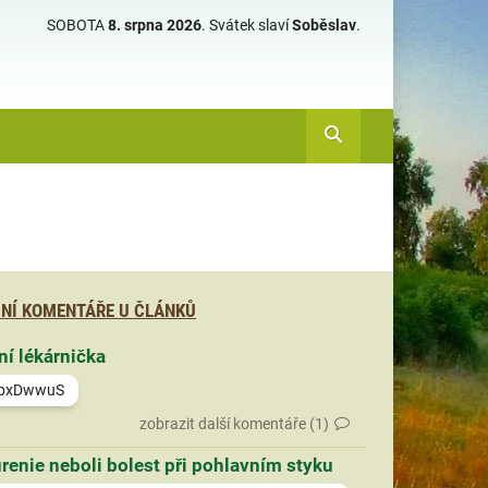
SOBOTA
8. srpna 2026
.
Svátek slaví
Soběslav
.
NÍ KOMENTÁŘE U ČLÁNKŮ
ní lékárnička
bxDwwuS
zobrazit další komentáře (1)
renie neboli bolest při pohlavním styku