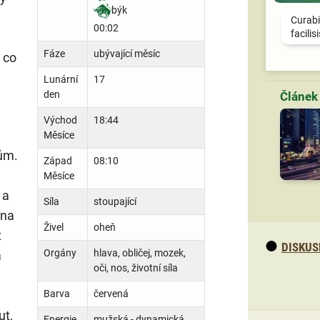
býk
Curabi
00:02
facilis
Fáze
ubývající měsíc
 co
Lunární
17
den
Východ
18:44
Měsíce
ům.
Západ
08:10
Měsíce
 a
Síla
stoupající
 na
Živel
oheň
t
DISKUS
Orgány
hlava, obličej, mozek,
a
oči, nos, životní síla
Barva
červená
ut,
Energie
mužská - dynamická