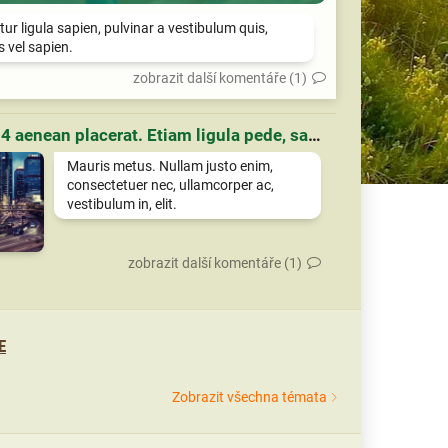
tur ligula sapien, pulvinar a vestibulum quis,
is vel sapien.
zobrazit další komentáře (1)
Článek 4 aenean placerat. Etiam ligula pede, sagittis quis, interdum ultricies, scelerisque eu.
Mauris metus. Nullam justo enim,
consectetuer nec, ullamcorper ac,
vestibulum in, elit.
zobrazit další komentáře (1)
E
Zobrazit všechna témata