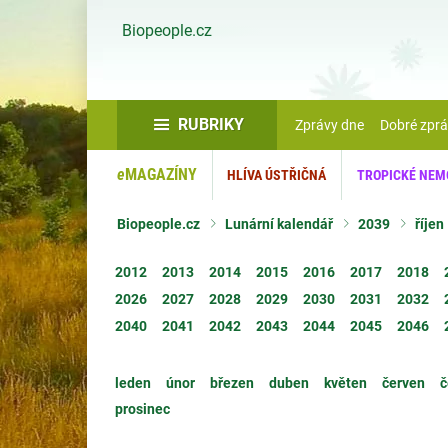
Biopeople.cz
RUBRIKY
Zprávy dne
Dobré zpr
e
MAGAZÍNY
HLÍVA ÚSTŘIČNÁ
TROPICKÉ NEM
Biopeople.cz
Lunární kalendář
2039
říjen
2012
2013
2014
2015
2016
2017
2018
2026
2027
2028
2029
2030
2031
2032
2040
2041
2042
2043
2044
2045
2046
leden
únor
březen
duben
květen
červen
č
prosinec