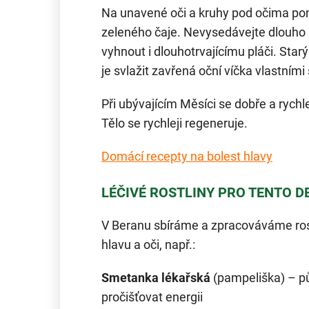
Na unavené oči a kruhy pod očima po
zeleného čaje. Nevysedávejte dlouho u
vyhnout i dlouhotrvajícímu pláči. Star
je svlažit zavřená oční víčka vlastními
Při ubývajícím Měsíci se dobře a rychle 
Tělo se rychleji regeneruje.
Domácí recepty na bolest hlavy
LÉČIVÉ ROSTLINY PRO TENTO D
V Beranu sbíráme a zpracováváme rost
hlavu a oči, např.:
Smetanka lékařská
(pampeliška) – p
pročišťovat energii