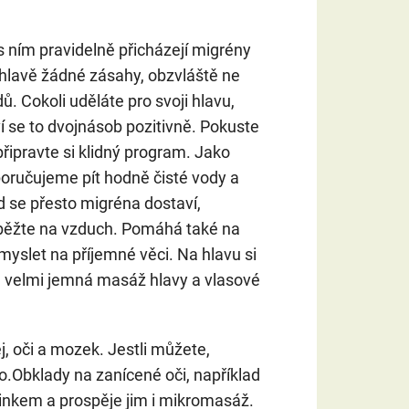
 s ním pravidelně přicházejí migrény
 hlavě žádné zásahy, obzvláště ne
ů. Cokoli uděláte pro svoji hlavu,
í se to dvojnásob pozitivně. Pokuste
 připravte si klidný program. Jako
poručujeme pít hodně čisté vody a
d se přesto migréna dostaví,
 běžte na vzduch. Pomáhá také na
 myslet na příjemné věci. Na hlavu si
ké velmi jemná masáž hlavy a vlasové
, oči a mozek. Jestli můžete,
o.Obklady na zanícené oči, například
činkem a prospěje jim i mikromasáž.