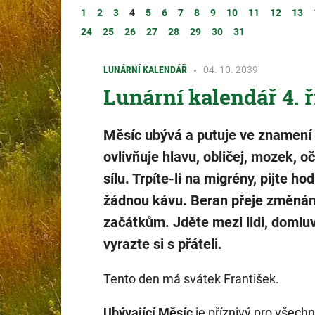
1
2
3
4
5
6
7
8
9
10
11
12
13
24
25
26
27
28
29
30
31
LUNÁRNÍ KALENDÁŘ
04. 10. 2039
Lunární kalendář 4. ř
Měsíc ubývá a putuje ve znamení
ovlivňuje hlavu, obličej, mozek, oč
sílu. Trpíte-li na migrény, pijte ho
žádnou kávu. Beran přeje změná
začátkům. Jděte mezi lidi, domluv
vyrazte si s přáteli.
Tento den má svátek František.
Ubývající Měsíc
je příznivý pro všech