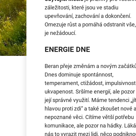
záležitosti, které jsou ve stadiu
upevňování, zachování a dokončení.
Omezuje růst a pomáhá odstranit vše,
je nežádoucí.
ENERGIE DNE
Beran přeje změnám a novým začátk
Dnes dominuje spontánnost,
temperament, ctižádost, impulsivnost
ukvapenost. Sršíme energií, ale pozor
její správné využití. Máme tendenci „jí
hlavou proti zdi“ a také zkoušet nové 
nepoznané věci. Cítíme větší potřebu
komunikace, ale pozor na hádky. Láká
nás to vyrazit mezi lidi, něco podnikno