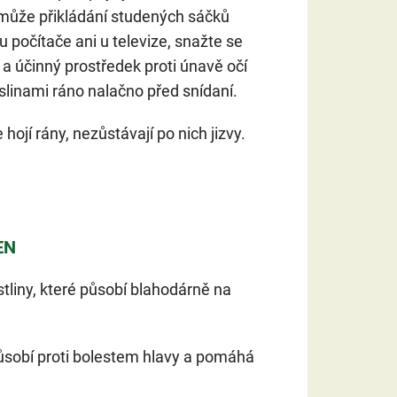
může přikládání studených sáčků
 počítače ani u televize, snažte se
ý a účinný prostředek proti únavě očí
 slinami ráno nalačno před snídaní.
hojí rány, nezůstávají po nich jizvy.
EN
liny, které působí blahodárně na
ůsobí proti bolestem hlavy a pomáhá