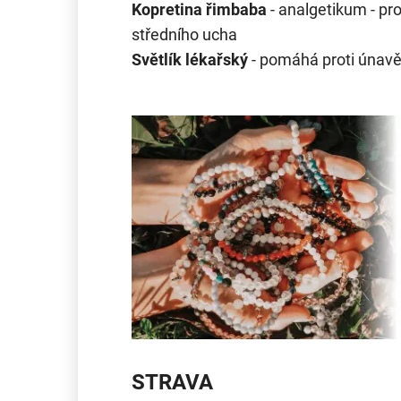
Kopretina řimbaba
- analgetikum - pr
středního ucha
Světlík lékařský
- pomáhá proti únavě 
STRAVA