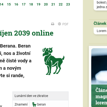
bolest 
14
15
16
17
18
19
20
21
22
23
jedna z
Článek
PDF
íjen 2039 online
Lorem i
 Berana. Beran
i, nos a životní
dně čisté vody a
m a novým
te si rande,
Člán
magn
Lunární den ve zkratce
lore
Znamení
beran
ny