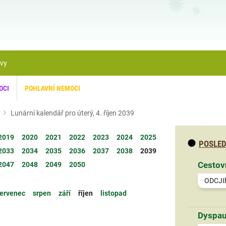
ávy
OCI
POHLAVNÍ NEMOCI
Lunární kalendář pro úterý, 4. říjen 2039
2019
2020
2021
2022
2023
2024
2025
POSLED
2033
2034
2035
2036
2037
2038
2039
Cestov
2047
2048
2049
2050
ODCJI
ervenec
srpen
září
říjen
listopad
Dyspau