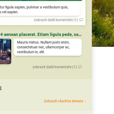
tur ligula sapien, pulvinar a vestibulum quis,
is vel sapien.
zobrazit další komentáře (1)
Článek 4 aenean placerat. Etiam ligula pede, sagittis quis, interdum ultricies, scelerisque eu.
Mauris metus. Nullam justo enim,
consectetuer nec, ullamcorper ac,
vestibulum in, elit.
zobrazit další komentáře (1)
E
Zobrazit všechna témata