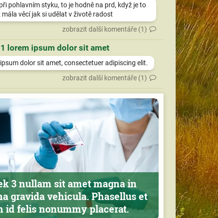
při pohlavním styku, to je hodně na prd, když je to
 mála věcí jak si udělat v životě radost
zobrazit další komentáře (1)
 1 lorem ipsum dolor sit amet
psum dolor sit amet, consectetuer adipiscing elit.
zobrazit další komentáře (1)
ek 3 nullam sit amet magna in
a gravida vehicula. Phasellus et
m id felis nonummy placerat.