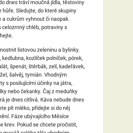
 dnes tráví moučná jídla, těstoviny
e hůře. Sledujte, do které skupiny
ce a cukrům vyhnout či naopak.
 celozrnný chléb, potraviny s
ejte.
nostnit listovou zeleninu a bylinky.
kedlubna, kozlíček polníček, pórek,
lát, špenát, štěrbák, zelí, kadeřávek,
žel, šalvěj, tymián. Vhodným
y s posilujícími účinky na játra,
zalky nebo čekanky. Čaj z meduňky
erá je dnes citlivá. Káva nebude dnes
te pít mléko, přidejte si do něj
nění. Fáze ubývajícího Měsíce
se krev. Pokud se chcete pročistit,
 den masáž celého těla vhodným