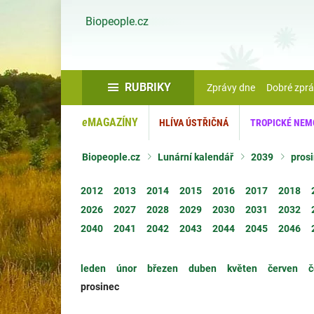
Biopeople.cz
RUBRIKY
Zprávy dne
Dobré zpr
e
MAGAZÍNY
HLÍVA ÚSTŘIČNÁ
TROPICKÉ NEM
Biopeople.cz
Lunární kalendář
2039
pros
2012
2013
2014
2015
2016
2017
2018
2026
2027
2028
2029
2030
2031
2032
2040
2041
2042
2043
2044
2045
2046
leden
únor
březen
duben
květen
červen
č
prosinec