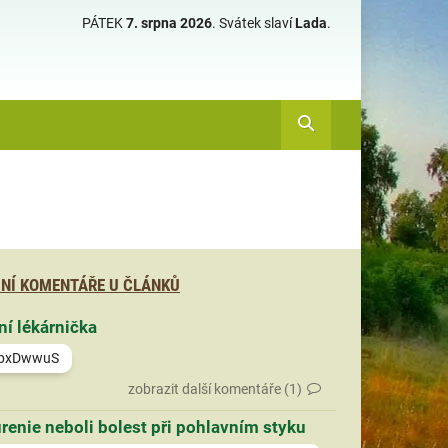
PÁTEK
7. srpna 2026
.
Svátek slaví
Lada
.
NÍ KOMENTÁŘE U ČLÁNKŮ
ní lékárnička
bxDwwuS
zobrazit další komentáře (1)
renie neboli bolest při pohlavním styku