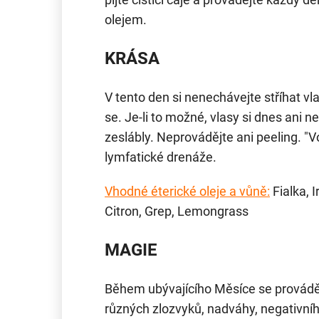
olejem.
KRÁSA
V tento den si nenechávejte stříhat vl
se. Je-li to možné, vlasy si dnes ani ne
zeslábly. Neprovádějte ani peeling. "V
lymfatické drenáže.
Vhodné éterické oleje a vůně:
Fialka, I
Citron, Grep, Lemongrass
MAGIE
Během ubývajícího Měsíce se provádějí
různých zlozvyků, nadváhy, negativníh