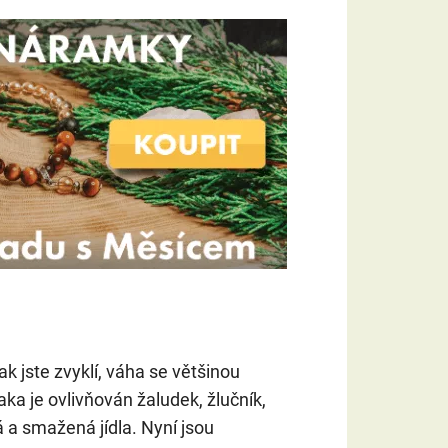
ak jste zvyklí, váha se většinou
a je ovlivňován žaludek, žlučník,
á a smažená jídla. Nyní jsou