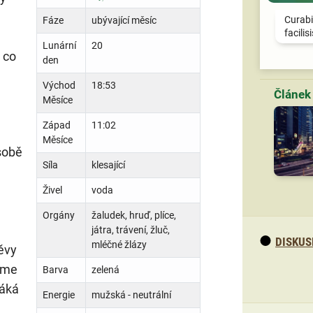
Curabi
Fáze
ubývající měsíc
facilis
Lunární
20
 co
den
Východ
18:53
Měsíce
Západ
11:02
Měsíce
sobě
Síla
klesající
Živel
voda
Orgány
žaludek, hruď, plíce,
játra, trávení, žluč,
DISKUS
mléčné žlázy
ěvy
áme
Barva
zelená
Láká
Energie
mužská - neutrální