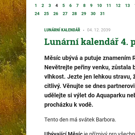
1
2
3
4
5
6
7
8
9
10
11
12
13
24
25
26
27
28
29
30
31
LUNÁRNÍ KALENDÁŘ
04. 12. 2039
Lunární kalendář 4. 
Měsíc ubývá a putuje znamením 
Nevětrejte peřiny venku, zůstala 
vlhkost. Jezte jen lehkou stravu, 
citlivý. Věnujte se dnes partnerovi
udělejte si výlet do Aquaparku ne
procházku k vodě.
Tento den má svátek Barbora.
Ubývající Měsíc
je příznivý pro všech