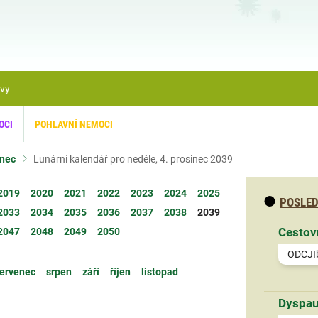
ávy
OCI
POHLAVNÍ NEMOCI
inec
Lunární kalendář pro neděle, 4. prosinec 2039
2019
2020
2021
2022
2023
2024
2025
POSLED
2033
2034
2035
2036
2037
2038
2039
Cestov
2047
2048
2049
2050
ODCJI
ervenec
srpen
září
říjen
listopad
Dyspau