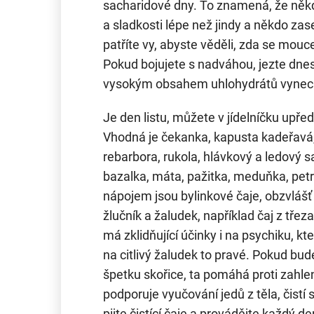
sacharidové dny. To znamená, že někdo
a sladkosti lépe než jindy a někdo zas
patříte vy, abyste věděli, zda se mou
Pokud bojujete s nadváhou, jezte dnes
vysokým obsahem uhlohydrátů vynech
Je den listu, můžete v jídelníčku upřed
Vhodná je čekanka, kapusta kadeřavá, 
rebarbora, rukola, hlávkový a ledový sa
bazalka, máta, pažitka, meduňka, petr
nápojem jsou bylinkové čaje, obzvlášť t
žlučník a žaludek, například čaj z tře
má zklidňující účinky i na psychiku, kt
na citlivý žaludek to pravé. Pokud bude
špetku skořice, ta pomáhá proti zahle
podporuje vyučování jedů z těla, čistí 
pijte čistící čaje a provádějte každý