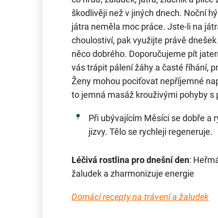
škodlivěji než v jiných dnech. Noční hý
játra neměla moc práce. Jste-li na játr
choulostiví, pak využijte právě dnešek 
něco dobrého. Doporučujeme pít jatern
vás trápit pálení žáhy a časté říhání, 
Ženy mohou pociťovat nepříjemné nap
to jemná masáž krouživými pohyby s p
Při ubývajícím Měsíci se dobře a r
jizvy. Tělo se rychleji regeneruje.
Léčivá rostlina pro dnešní den
: Heřmá
žaludek a zharmonizuje energie
Domácí recepty na trávení a žaludek