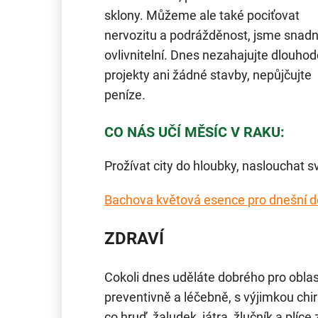
sklony. Můžeme ale také pociťovat
nervozitu a podrážděnost, jsme snad
ovlivnitelní. Dnes nezahajujte dlouho
projekty ani žádné stavby, nepůjčujte
peníze.
CO NÁS UČÍ MĚSÍC V RAKU:
Prožívat city do hloubky, naslouchat s
Bachova květová esence pro dnešní 
ZDRAVÍ
Cokoli dnes uděláte dobrého pro oblas
preventivně a léčebně, s výjimkou chir
co hruď, žaludek, játra, žlučník a plíc