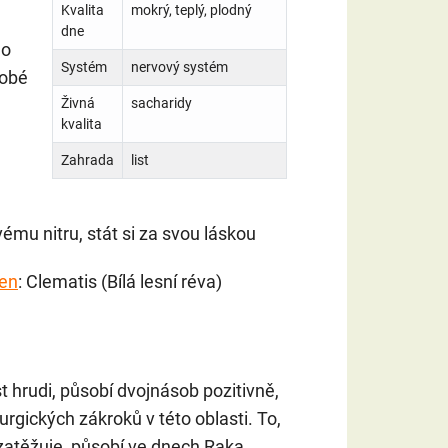
Kvalita
mokrý, teplý, plodný
dne
no
Systém
nervový systém
dobé
Živná
sacharidy
kvalita
Zahrada
list
vému nitru, stát si za svou láskou
den
: Clematis (Bílá lesní réva)
t hrudi, působí dvojnásob pozitivně,
urgických zákroků v této oblasti. To,
e zatěžuje, působí ve dnech Raka