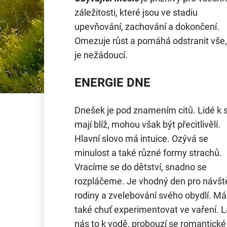
záležitosti, které jsou ve stadiu
upevňování, zachování a dokončení.
Omezuje růst a pomáhá odstranit vše,
je nežádoucí.
ENERGIE DNE
Dnešek je pod znamením citů. Lidé k 
mají blíž, mohou však být přecitlivělí.
Hlavní slovo má intuice. Ozývá se
minulost a také různé formy strachů.
Vracíme se do dětství, snadno se
rozpláčeme. Je vhodný den pro návšt
rodiny a zvelebování svého obydlí. M
také chuť experimentovat ve vaření. 
nás to k vodě, probouzí se romantické