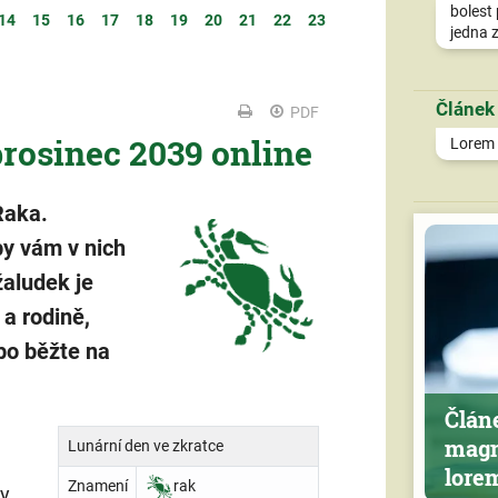
bolest 
14
15
16
17
18
19
20
21
22
23
jedna z
Článek
PDF
prosinec 2039 online
Lorem i
Raka.
by vám v nich
žaludek je
 a rodině,
bo běžte na
Člán
magn
Lunární den ve zkratce
lore
Znamení
rak
ny