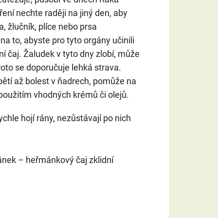
ření nechte raději na jiný den, aby
a, žlučník, plíce nebo prsa
na to, abyste pro tyto orgány učinili
í čaj. Žaludek v tyto dny zlobí, může
proto se doporučuje lehká strava.
ětí až bolest v ňadrech, pomůže na
oužitím vhodných krémů či olejů.
ychle hojí rány, nezůstávají po nich
nek – heřmánkový čaj zklidní