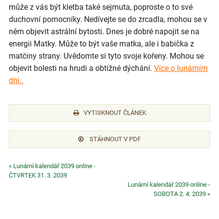
může z vás být kletba také sejmuta, poproste o to své
duchovní pomocníky. Nedívejte se do zrcadla, mohou se v
něm objevit astrální bytosti. Dnes je dobré napojit se na
energii Matky. Může to být vaše matka, ale i babička z
matčiny strany. Uvědomte si tyto svoje kořeny. Mohou se
objevit bolesti na hrudi a obtížné dýchání.
Více o lunárním
dni..
VYTISKNOUT ČLÁNEK
STÁHNOUT V PDF
« Lunární kalendář 2039 online -
ČTVRTEK 31. 3. 2039
Lunární kalendář 2039 online -
SOBOTA 2. 4. 2039 »