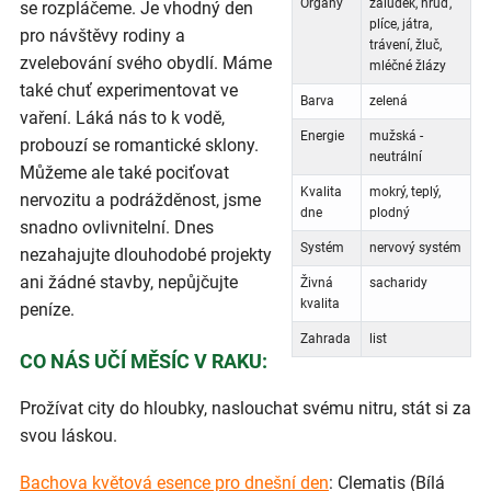
Orgány
žaludek, hruď,
se rozpláčeme. Je vhodný den
plíce, játra,
pro návštěvy rodiny a
trávení, žluč,
zvelebování svého obydlí. Máme
mléčné žlázy
také chuť experimentovat ve
Barva
zelená
vaření. Láká nás to k vodě,
Energie
mužská -
probouzí se romantické sklony.
neutrální
Můžeme ale také pociťovat
Kvalita
mokrý, teplý,
nervozitu a podrážděnost, jsme
dne
plodný
snadno ovlivnitelní. Dnes
Systém
nervový systém
nezahajujte dlouhodobé projekty
ani žádné stavby, nepůjčujte
Živná
sacharidy
kvalita
peníze.
Zahrada
list
CO NÁS UČÍ MĚSÍC V RAKU:
Prožívat city do hloubky, naslouchat svému nitru, stát si za
svou láskou.
Bachova květová esence pro dnešní den
: Clematis (Bílá