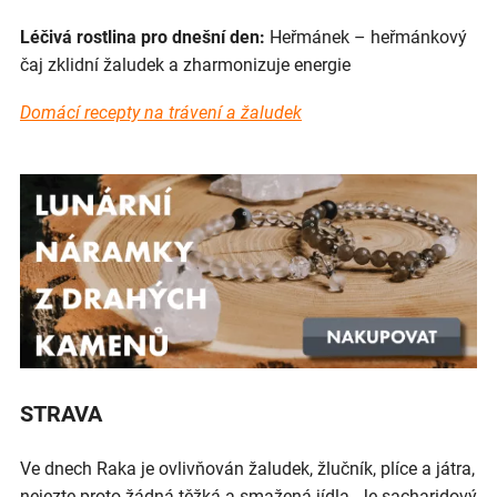
Léčivá rostlina pro dnešní den:
Heřmánek – heřmánkový
čaj zklidní žaludek a zharmonizuje energie
Domácí recepty na trávení a žaludek
STRAVA
Ve dnech Raka je ovlivňován žaludek, žlučník, plíce a játra,
nejezte proto žádná těžká a smažená jídla. Je sacharidový