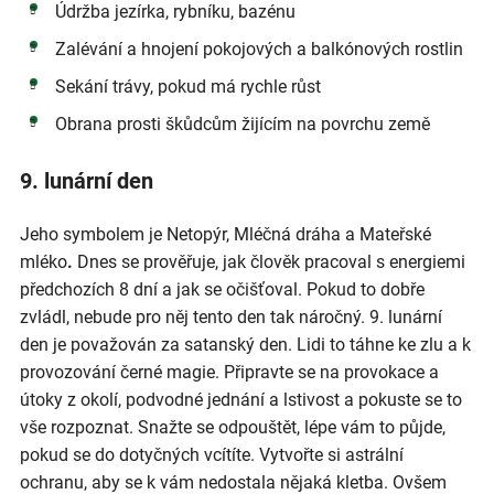
Údržba jezírka, rybníku, bazénu
Zalévání a hnojení pokojových a balkónových rostlin
Sekání trávy, pokud má rychle růst
Obrana prosti škůdcům žijícím na povrchu země
9. lunární den
Jeho symbolem je Netopýr, Mléčná dráha a Mateřské
mléko
.
Dnes se prověřuje, jak člověk pracoval s energiemi
předchozích 8 dní a jak se očišťoval. Pokud to dobře
zvládl, nebude pro něj tento den tak náročný. 9. lunární
den je považován za satanský den. Lidi to táhne ke zlu a k
provozování černé magie. Připravte se na provokace a
útoky z okolí, podvodné jednání a lstivost a pokuste se to
vše rozpoznat. Snažte se odpouštět, lépe vám to půjde,
pokud se do dotyčných vcítíte. Vytvořte si astrální
ochranu, aby se k vám nedostala nějaká kletba. Ovšem