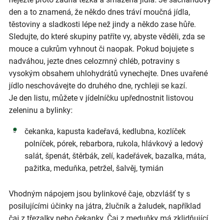
den a to znamená, že někdo dnes tráví moučná jídla,
těstoviny a sladkosti lépe než jindy a někdo zase hůře.
Sledujte, do které skupiny patříte vy, abyste věděli, zda se
mouce a cukrům vyhnout či naopak. Pokud bojujete s
nadváhou, jezte dnes celozrnný chléb, potraviny s
vysokým obsahem uhlohydrátů vynechejte. Dnes uvařené
jídlo neschovávejte do druhého dne, rychleji se kazí.
Je den listu, můžete v jídelníčku upřednostnit listovou
zeleninu a bylinky:
čekanka, kapusta kadeřavá, kedlubna, kozlíček
polníček, pórek, rebarbora, rukola, hlávkový a ledový
salát, špenát, štěrbák, zelí, kadeřávek, bazalka, máta,
pažitka, meduňka, petržel, šalvěj, tymián
Vhodným nápojem jsou bylinkové čaje, obzvlášť ty s
posilujícími účinky na játra, žlučník a žaludek, například
čaj z třezalky nebo čekanky. Čaj z meduňky má zklidňující