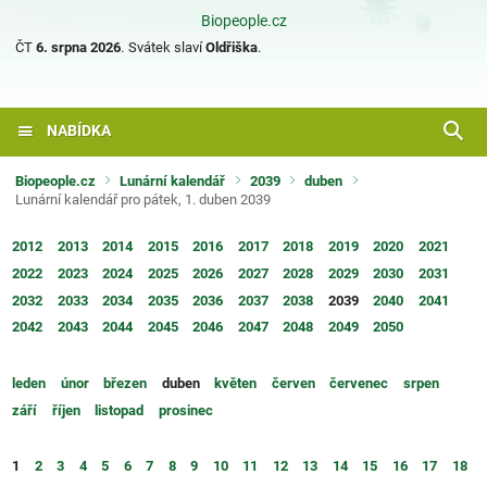
Biopeople.cz
ČT
6. srpna 2026
.
Svátek slaví
Oldřiška
.
NABÍDKA
Biopeople.cz
Lunární kalendář
2039
duben
Lunární kalendář pro pátek, 1. duben 2039
2012
2013
2014
2015
2016
2017
2018
2019
2020
2021
2022
2023
2024
2025
2026
2027
2028
2029
2030
2031
2032
2033
2034
2035
2036
2037
2038
2039
2040
2041
2042
2043
2044
2045
2046
2047
2048
2049
2050
leden
únor
březen
duben
květen
červen
červenec
srpen
září
říjen
listopad
prosinec
1
2
3
4
5
6
7
8
9
10
11
12
13
14
15
16
17
18