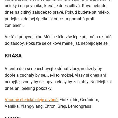
účinky i na psychiku, která je dnes citlivá. Káva nebude
dnes na citlivý žaludek to pravé. Pokud budete pít mléko,
přidejte si do něj špetku skořice, ta pomáhá proti
zahlenění.
Ve fázi přibývajícího Měsíce tělo vše lépe přijímá a ukládá
do zásoby. Pokuste se celkově méně jíst, nepřejídejte se.
KRÁSA
V tento den si nenechávejte stříhat vlasy, nedržely by
dobře a cuchaly by se. Je-li to možné, vlasy si dnes ani
nemyjte, tvořily by se lupy a vlasy by zeslábly. Nedělejte si
dnes ani peeling pokožky.
Vhodné éterické oleje a vůně:
Fialka, Iris, Geránium,
Vanilka, Ylang-ylang, Citron, Grep, Lemongrass