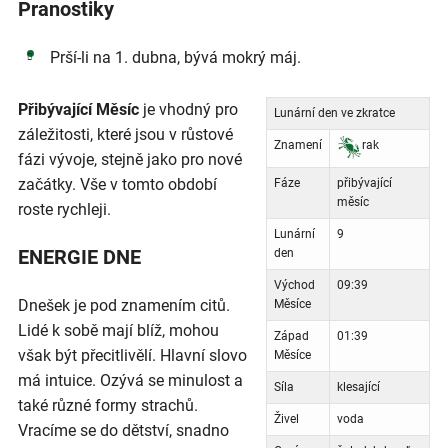
Pranostiky
Prší-li na 1. dubna, bývá mokrý máj.
Přibývající Měsíc
je vhodný pro
Lunární den ve zkratce
záležitosti, které jsou v růstové
Znamení
rak
fázi vývoje, stejně jako pro nové
začátky. Vše v tomto období
Fáze
přibývající
měsíc
roste rychleji.
Lunární
9
ENERGIE DNE
den
Východ
09:39
Dnešek je pod znamením citů.
Měsíce
Lidé k sobě mají blíž, mohou
Západ
01:39
však být přecitlivělí. Hlavní slovo
Měsíce
má intuice. Ozývá se minulost a
Síla
klesající
také různé formy strachů.
Živel
voda
Vracíme se do dětství, snadno