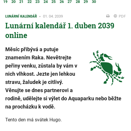
19
20
21
22
23
24
25
26
27
28
29
30
LUNÁRNÍ KALENDÁŘ
01. 04. 2039
PDF
Lunární kalendář 1. duben 2039
online
Měsíc přibývá a putuje
znamením Raka. Nevětrejte
peřiny venku, zůstala by vám v
nich vlhkost. Jezte jen lehkou
stravu, žaludek je citlivý.
Věnujte se dnes partnerovi a
rodině, udělejte si výlet do Aquaparku nebo běžte
na procházku k vodě.
Tento den má svátek Hugo.