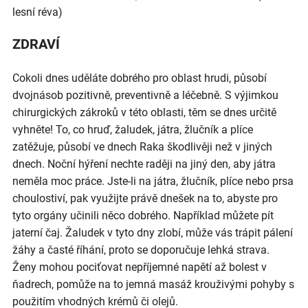
lesní réva)
ZDRAVÍ
Cokoli dnes uděláte dobrého pro oblast hrudi, působí
dvojnásob pozitivně, preventivně a léčebně. S výjimkou
chirurgických zákroků v této oblasti, těm se dnes určitě
vyhněte! To, co hruď, žaludek, játra, žlučník a plíce
zatěžuje, působí ve dnech Raka škodlivěji než v jiných
dnech. Noční hýření nechte raději na jiný den, aby játra
neměla moc práce. Jste-li na játra, žlučník, plíce nebo prsa
choulostiví, pak využijte právě dnešek na to, abyste pro
tyto orgány učinili něco dobrého. Například můžete pít
jaterní čaj. Žaludek v tyto dny zlobí, může vás trápit pálení
žáhy a časté říhání, proto se doporučuje lehká strava.
Ženy mohou pociťovat nepříjemné napětí až bolest v
ňadrech, pomůže na to jemná masáž krouživými pohyby s
použitím vhodných krémů či olejů.