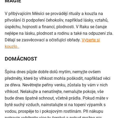
MAGIE
V přibývajícím Měsíci se provádějí rituály a kouzla na
přivolání či podpoření čehokoliv, například lásky, vztahů,
úspěchu, hojnosti a financí, plodnosti. V Raku se čaruje
nejlépe na lásku, plodnost a rodinu a také na odpuzení zla.
Dělají se zasvěcovací a očisťující obřady.
Vyberte si
kouzlo..
DOMÁCNOST
Špína dnes půjde dobře dolů mytím, nemyjte ovšem
předměty, které by vlhkost mohla poškodit, například věci
ze dřeva. Nevětrejte peřiny venku, zůstala by vám v nich
vlhkost. Nelakujte a nenatírejte, nemalujte pokoje, vše
bude dnes špatně schnout, včetně prádla. Pokud máte v
bytě suchý vzduch, nainstalujte si na topení výparník s
vodou, prospěje to i pokojovým rostlinám. Při nákupu
potravin vybítrejte více ty čerstvé a pokud možno nic