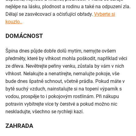
nejlépe na lásku, plodnost a rodinu a také na odpuzení zla.
Dělají se zasvěcovací a očisťující obřady.
Vyberte si
kouzlo..
DOMÁCNOST
Špína dnes půjde dobře dolů mytím, nemyjte ovšem
předměty, které by vlhkost mohla poškodit, například věci
ze dřeva. Nevětrejte peřiny venku, zůstala by vám v nich
vlhkost. Nelakujte a nenatírejte, nemalujte pokoje, vše
bude dnes špatně schnout, včetně prádla. Pokud máte v
bytě suchý vzduch, nainstalujte si na topení výparník s
vodou, prospěje to i pokojovým rostlinám. Při nákupu
potravin vybítrejte více ty čerstvé a pokud možno nic
neskladujte, všechno se rychleji kazí.
ZAHRADA