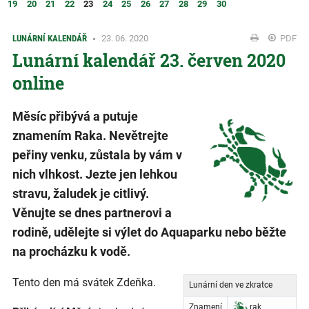
19
20
21
22
23
24
25
26
27
28
29
30
LUNÁRNÍ KALENDÁŘ
23. 06. 2020
PDF
Lunární kalendář 23. červen 2020
online
Měsíc přibývá a putuje
znamením Raka. Nevětrejte
peřiny venku, zůstala by vám v
nich vlhkost. Jezte jen lehkou
stravu, žaludek je citlivý.
Věnujte se dnes partnerovi a
rodině, udělejte si výlet do Aquaparku nebo běžte
na procházku k vodě.
Tento den má svátek Zdeňka.
Lunární den ve zkratce
Znamení
rak