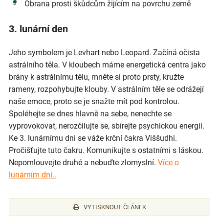
Obrana prosti škůdcům žijícím na povrchu země
3. lunární den
Jeho symbolem je Levhart nebo Leopard. Začíná očista
astrálního těla. V kloubech máme energetická centra jako
brány k astrálnímu tělu, mněte si proto prsty, kružte
rameny, rozpohybujte klouby. V astrálním těle se odrážejí
naše emoce, proto se je snažte mít pod kontrolou.
Spoléhejte se dnes hlavně na sebe, nenechte se
vyprovokovat, nerozčilujte se, sbírejte psychickou energii.
Ke 3. lunárnímu dni se váže krční čakra Viššudhi.
Pročišťujte tuto čakru. Komunikujte s ostatními s láskou.
Nepomlouvejte druhé a nebuďte zlomyslní.
Více o
lunárním dni..
VYTISKNOUT ČLÁNEK