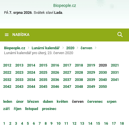
Biopeople.cz
PÁ
7. srpna 2026
.
Svátek slaví
Lada
.
NABÍDKA
Biopeople.cz
Lunární kalendář
2020
červen
Lunární kalendář pro úterý, 23. červen 2020
2012
2013
2014
2015
2016
2017
2018
2019
2020
2021
2022
2023
2024
2025
2026
2027
2028
2029
2030
2031
2032
2033
2034
2035
2036
2037
2038
2039
2040
2041
2042
2043
2044
2045
2046
2047
2048
2049
2050
leden
únor
březen
duben
květen
červen
červenec
srpen
září
říjen
listopad
prosinec
1
2
3
4
5
6
7
8
9
10
11
12
13
14
15
16
17
18