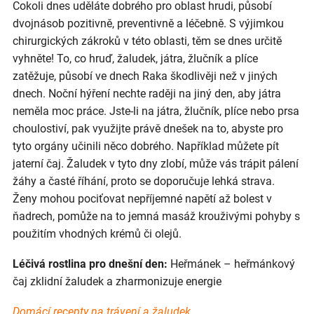
Cokoli dnes uděláte dobrého pro oblast hrudi, působí
dvojnásob pozitivně, preventivně a léčebně. S výjimkou
chirurgických zákroků v této oblasti, těm se dnes určitě
vyhněte! To, co hruď, žaludek, játra, žlučník a plíce
zatěžuje, působí ve dnech Raka škodlivěji než v jiných
dnech. Noční hýření nechte raději na jiný den, aby játra
neměla moc práce. Jste-li na játra, žlučník, plíce nebo prsa
choulostiví, pak využijte právě dnešek na to, abyste pro
tyto orgány učinili něco dobrého. Například můžete pít
jaterní čaj. Žaludek v tyto dny zlobí, může vás trápit pálení
žáhy a časté říhání, proto se doporučuje lehká strava.
Ženy mohou pociťovat nepříjemné napětí až bolest v
ňadrech, pomůže na to jemná masáž krouživými pohyby s
použitím vhodných krémů či olejů.
Léčivá rostlina pro dnešní den:
Heřmánek – heřmánkový
čaj zklidní žaludek a zharmonizuje energie
Domácí recepty na trávení a žaludek