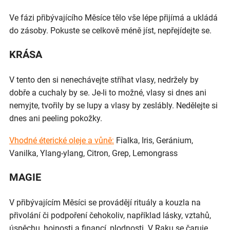
Ve fázi přibývajícího Měsíce tělo vše lépe přijímá a ukládá
do zásoby. Pokuste se celkově méně jíst, nepřejídejte se.
KRÁSA
V tento den si nenechávejte stříhat vlasy, nedržely by
dobře a cuchaly by se. Je-li to možné, vlasy si dnes ani
nemyjte, tvořily by se lupy a vlasy by zeslábly. Nedělejte si
dnes ani peeling pokožky.
Vhodné éterické oleje a vůně:
Fialka, Iris, Geránium,
Vanilka, Ylang-ylang, Citron, Grep, Lemongrass
MAGIE
V přibývajícím Měsíci se provádějí rituály a kouzla na
přivolání či podpoření čehokoliv, například lásky, vztahů,
úspěchu, hojnosti a financí, plodnosti. V Raku se čaruje