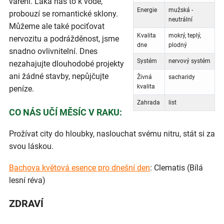
vaření. Láká nás to k vodě,
Energie
mužská -
probouzí se romantické sklony.
neutrální
Můžeme ale také pociťovat
Kvalita
mokrý, teplý,
nervozitu a podrážděnost, jsme
dne
plodný
snadno ovlivnitelní. Dnes
Systém
nervový systém
nezahajujte dlouhodobé projekty
ani žádné stavby, nepůjčujte
Živná
sacharidy
kvalita
peníze.
Zahrada
list
CO NÁS UČÍ MĚSÍC V RAKU:
Prožívat city do hloubky, naslouchat svému nitru, stát si za
svou láskou.
Bachova květová esence pro dnešní den
: Clematis (Bílá
lesní réva)
ZDRAVÍ