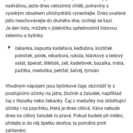
nadváhou, jezte dnes celozrnný chléb, potraviny s
vysokým obsahem uhlohydrátů vynechejte. Dnes uvařené
jídlo neschovávejte do druhého dne, rychleji se kazí.
Je den listu, můžete v jídelníčku upřednostnit listovou
zeleninu a bylinky:
čekanka, kapusta kadeřavá, kedlubna, kozlíček
polníček, pórek, rebarbora, rukola, hlávkový a ledový
salát, špenát, štěrbák, zelí, kadeřávek, bazalka, máta,
pažitka, meduňka, petržel, šalvěj, tymián
Vhodným nápojem jsou bylinkové čaje, obzvlášť ty s
posilujícími účinky na játra, žlučník a žaludek, například
čaj z třezalky nebo čekanky. Čaj z meduňky má zklidňující
účinky i na psychiku, která je dnes citlivá. Káva nebude
dnes na citlivý žaludek to pravé. Pokud budete pít mléko,
přidejte si do něj špetku skořice, ta pomáhá proti
zahlenění.